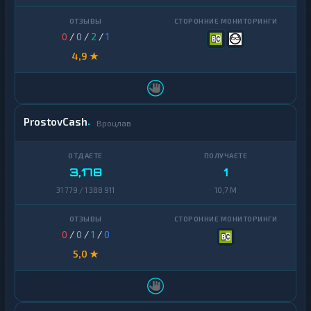
0
/
0
/
2
/
1
4,9 ★
ProstovCash
Вроцлав
3,178
1
31 779 / 1 388 911
10,7 M
0
/
0
/
1
/
0
5,0 ★