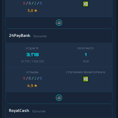
0
/
0
/
2
/
0
5,0 ★
24PayBank
Вроцлав
3,178
1
31 779 / 1 392 035
10 M
0
/
0
/
2
/
0
4,9 ★
RoyalCash
Вроцлав