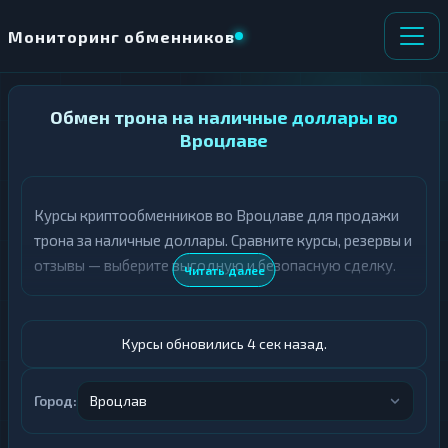
Мониторинг обменников
НАПРАВЛЕНИЕ
Обмен трона на наличные доллары во
×
ОБМЕНА
Вроцлаве
★ ИЗБРАННОЕ
ВСЕ РАЗДЕЛЫ
Курсы криптообменников во Вроцлаве для продажи
трона за наличные доллары. Сравните курсы, резервы и
О
П
Т
О
отзывы — выберите выгодную и безопасную сделку.
Читать далее
Д
Л
А
У
Ё
Ч
Т
А
Курсы обновились 5 сек назад.
Е
Е
Т
TRX
Е
Город:
Вроцлав
Доллары