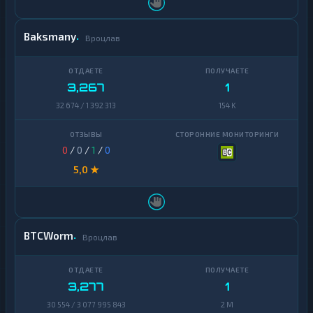
Baksmany
Вроцлав
3,267
1
32 674 / 1 392 313
154 K
0
/
0
/
1
/
0
5,0 ★
BTCWorm
Вроцлав
3,277
1
30 554 / 3 077 995 843
2 M