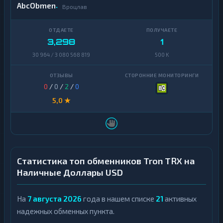
AbcObmen
Вроцлав
3,298
1
30 964 / 3 080 568 819
500 K
0
/
0
/
2
/
0
5,0 ★
Статистика топ обменников Tron TRX на
Наличные Доллары USD
На
7 августа 2026
года в нашем списке
21
активных
надежных обменных пункта.