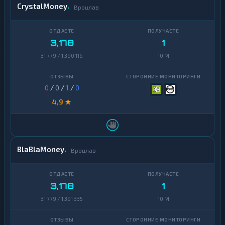
CrystalMoney
Вроцлав
3,178
1
31 779 / 1 390 116
10 M
0
/
0
/
1
/
0
4,9 ★
BlaBlaMoney
Вроцлав
3,178
1
31 779 / 1 391 335
10 M