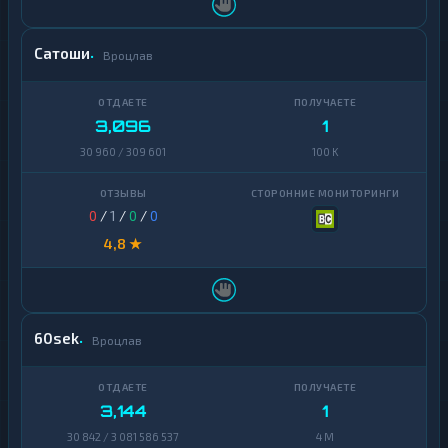
Stellar
1
Сатоши
Вроцлав
Sui
1
Terra
1
3,096
1
(LUNA)
30 960 / 309 601
100 K
Tezos
1
Toncoin
1
0
/
1
/
0
/
0
TrueUSD
2
4,8 ★
Uniswap
1
VeChain
1
60sek
Вроцлав
Waves
1
Yearn
1
Finance
3,144
1
Zcash
30 842 / 3 081 586 537
4 M
1