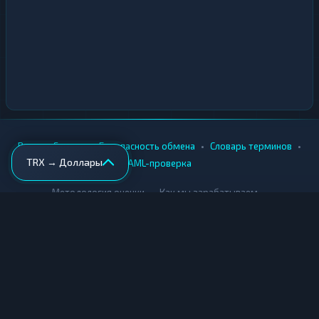
•
•
•
•
Вики
Города
Безопасность обмена
Словарь терминов
TRX → Доллары
AML-проверка
•
•
Методология оценки
Как мы зарабатываем
Для обменников
Купить крипту
Продать крипту
Купить за рубли