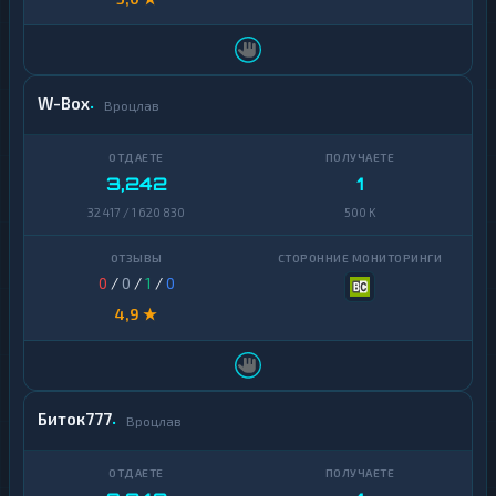
W-Box
Вроцлав
3,242
1
32 417 / 1 620 830
500 K
0
/
0
/
1
/
0
4,9 ★
Биток777
Вроцлав