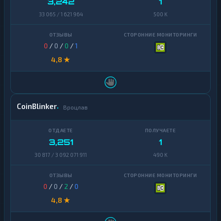
3,242
1
33 065 / 1 621 964
500 K
0
/
0
/
0
/
1
4,8 ★
CoinBlinker
Вроцлав
3,251
1
30 817 / 3 092 071 911
490 K
0
/
0
/
2
/
0
4,8 ★