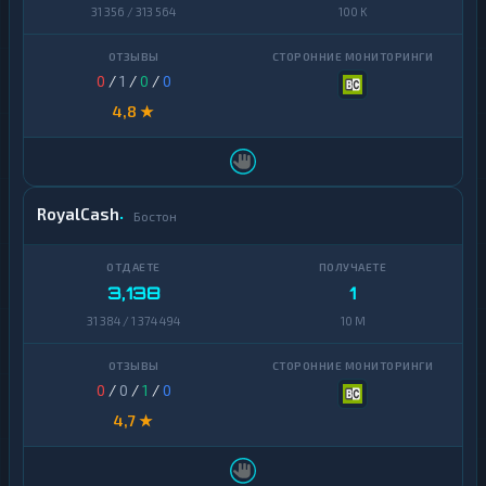
31 356 / 313 564
100 K
0
/
1
/
0
/
0
4,8 ★
RoyalCash
Бостон
3,138
1
31 384 / 1 374 494
10 M
0
/
0
/
1
/
0
4,7 ★