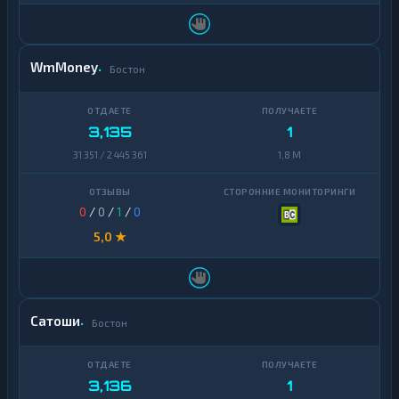
WmMoney
Бостон
3,135
1
31 351 / 2 445 361
1,8 M
0
/
0
/
1
/
0
5,0 ★
Сатоши
Бостон
3,136
1