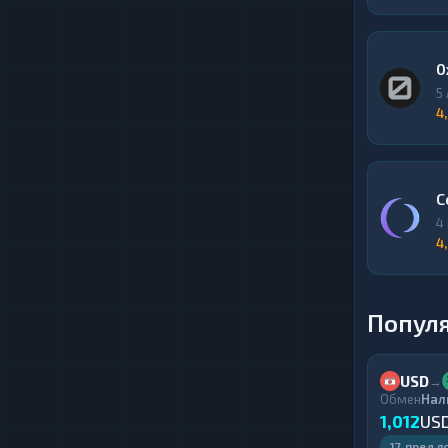
0
5
4
C
4
4
Попул
USD
→
Обмен
Нал
1,012
US
17 предл