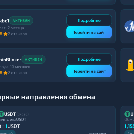
xbc1
Подробнее
АКТИВЕН
 лет, 2 месяца
Перейти на сайт
,8
2 отзывов
oinBlinker
Подробнее
АКТИВЕН
 года, 10 месяцев
Перейти на сайт
,8
2 отзывов
ярные направления обмена
USDT
U
(ERC20)
ичные
на
USDT
Обм
D
=
1
USDT
1,15
смотреть →
ожений
24