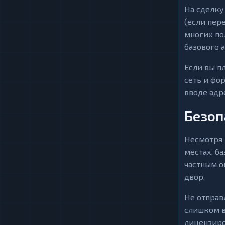
На сделку
(если пер
многих по
базового 
Если вы п
сеть и фо
вводе адр
Безоп
Несмотря 
местах, б
частным о
двор.
Не отправ
слишком в
лицензиро