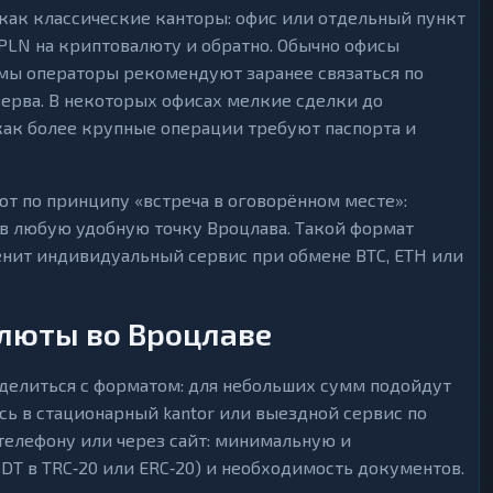
ак классические канторы: офис или отдельный пункт
PLN на криптовалюту и обратно. Обычно офисы
ммы операторы рекомендуют заранее связаться по
зерва. В некоторых офисах мелкие сделки до
как более крупные операции требуют паспорта и
т по принципу «встреча в оговорённом месте»:
 в любую удобную точку Вроцлава. Такой формат
ценит индивидуальный сервис при обмене BTC, ETH или
алюты во Вроцлаве
делиться с форматом: для небольших сумм подойдут
сь в стационарный kantor или выездной сервис по
телефону или через сайт: минимальную и
T в TRC‑20 или ERC‑20) и необходимость документов.