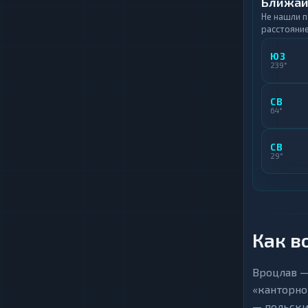
Ближай
Не нашли 
расстояние
ЮЗ
239°
СВ
64°
СВ
29°
Как в
Вроцлав —
«канторно
— польский