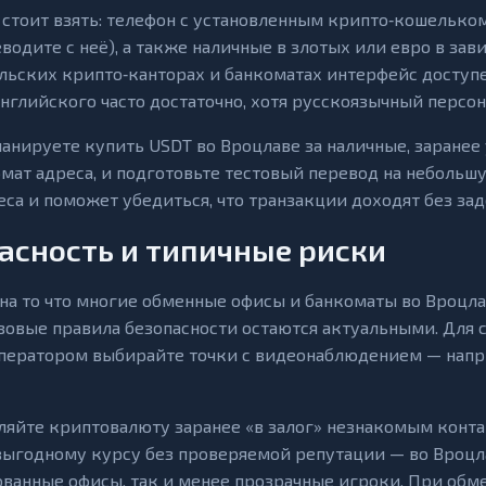
 стоит взять: телефон с установленным крипто‑кошельком
еводите с неё), а также наличные в злотых или евро в за
льских крипто‑канторах и банкоматах интерфейс доступе
английского часто достаточно, хотя русскоязычный персон
ланируете купить USDT во Вроцлаве за наличные, заране
рмат адреса, и подготовьте тестовый перевод на небольш
еса и поможет убедиться, что транзакции доходят без за
асность и типичные риски
на то что многие обменные офисы и банкоматы во Вроцл
азовые правила безопасности остаются актуальными. Для 
ператором выбирайте точки с видеонаблюдением — напри
ляйте криптовалюту заранее «в залог» незнакомым конта
ыгодному курсу без проверяемой репутации — во Вроцлав
ванные офисы, так и менее прозрачные игроки. При обм