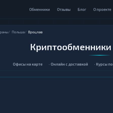
Обменники
Отзывы
Блог
О проекте
траны
Польша
Вроцлав
Криптообменники 
Офисы на карте
Онлайн с доставкой
Курсы по