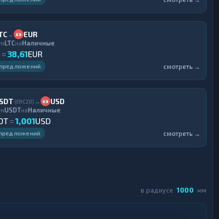
TC
EUR
→
ен
LTC
на
Наличные
C
=
38,61
EUR
смотреть →
 предложений
SDT
USD
→
(ERC20)
ен
USDT
на
Наличные
DT
=
1,001
USD
смотреть →
 предложений
в радиусе
1000
км