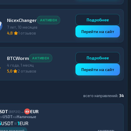
NicexChanger
Подробнее
АКТИВЕН
7 лет, 10 месяцев
Перейти на сайт
4,8
1 отзывов
BTCWorm
Подробнее
АКТИВЕН
4 года, 1 месяц
Перейти на сайт
5,0
2 отзывов
всего направлений:
34
SDT
EUR
→
(BEP20)
ен
USDT
на
Наличные
5
USDT
=
1
EUR
смотреть →
 предложений