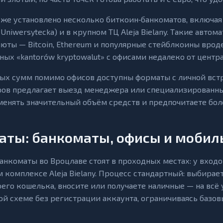
уже установлено несколько биткоин‑банкоматов, включая
 Uniwersytecka) и в крупном ТЦ Aleja Bielany. Такие авт
юты — Bitcoin, Ethereum и популярные стейблкоины вроде
ных «kantorów kryptowalut» с офисами недалеко от центр
ых сумм помимо офисов доступны форматы с личной встр
ов предлагает выезд менеджера или специализированный
менять значительный объём средств и предпочитаете бол
ты: банкоматы, офисы и мобил
анкоматы во Вроцлаве стоят в проходных местах: у входов
м комплексе Aleja Bielany. Процесс стандартный: выбира
оего кошелька, вносите или получаете наличные — на всё 
й схеме без регистрации аккаунта, ограничиваясь базо