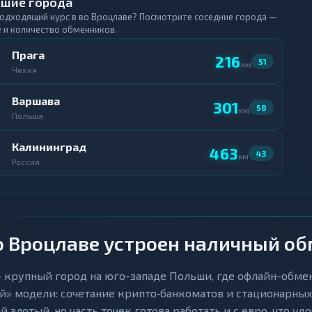
шие города
подходящий курс в во Вроцлаве? Посмотрите соседние города —
 и количество обменников.
Прага
216
51
км
Чехия
Варшава
301
58
км
Польша
Калининград
463
43
км
Россия
о Вроцлаве устроен наличный о
 крупный город на юго-западе Польши, где офлайн-обме
й» модели: сочетание крипто‑банкоматов и стационарных
 злотый, но часть точек готова работать и с евро, что уд