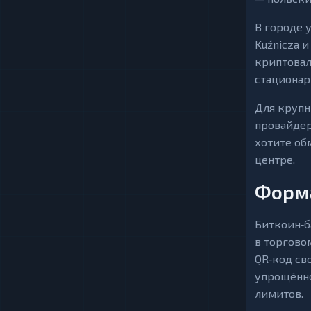
В городе 
Kuźnicza и
криптовал
стационар
Для крупн
провайдер
хотите об
центре.
Форма
Биткоин‑б
в торгово
QR‑код св
упрощённо
лимитов.