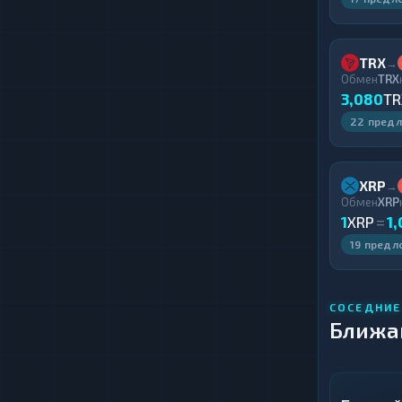
TRX
→
Обмен
TRX
3,080
TR
22 пред
XRP
→
Обмен
XRP
1
XRP
=
1
19 предл
СОСЕДНИЕ
Ближа