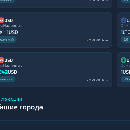
USD
L
на
Наличные
Обм
X
=
1
USD
1
LT
смотреть →
ложений
26
USD
U
на
Наличные
Обм
,042
USD
1
US
смотреть →
ожений
30
 ЛОКАЦИИ
йшие города