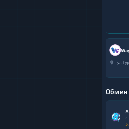
Way
ул. Гу
Обмен 
A
4
5