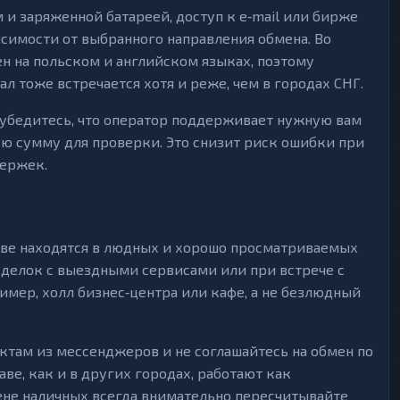
 и заряженной батареей, доступ к e‑mail или бирже
висимости от выбранного направления обмена. Во
н на польском и английском языках, поэтому
ал тоже встречается хотя и реже, чем в городах СНГ.
е убедитесь, что оператор поддерживает нужную вам
ую сумму для проверки. Это снизит риск ошибки при
держек.
аве находятся в людных и хорошо просматриваемых
сделок с выездными сервисами или при встрече с
мер, холл бизнес‑центра или кафе, а не безлюдный
ктам из мессенджеров и не соглашайтесь на обмен по
е, как и в других городах, работают как
ене наличных всегда внимательно пересчитывайте