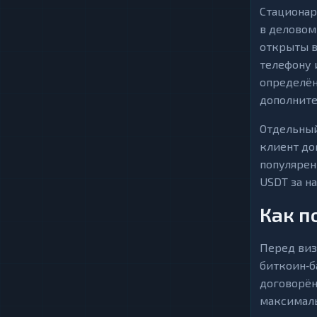
Стационар
в деловом
открыты в
телефону 
определён
дополните
Отдельный
клиент до
популярен
USDT за н
Как п
Перед виз
биткоин‑б
договорён
максималь