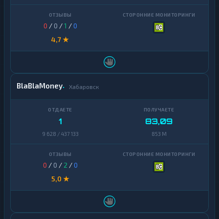
Ontology
1
0
/
0
/
1
/
0
PancakeSwap
1
CAKE
4,7 ★
Pax
1
Dollar
Pepe
1
BlaBlaMoney
Хабаровск
Polkadot
1
Polygon
1
1
83,09
Qtum
1
9 628 / 437 133
853 M
Ravencoin
1
0
/
0
/
2
/
0
Shiba
2
5,0 ★
Stellar
1
Sui
1