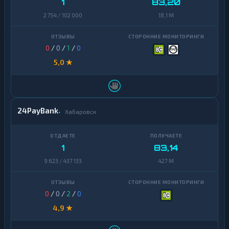
1
83,20
Avalanche
1
2 754 / 102 000
18,1 M
Basic
Attention
1
Token
0
/
0
/
1
/
0
5,0 ★
Binance
Coin
1
(BNB)
BitTorrent
1
24PayBank
Хабаровск
Bitcoin
1
Cash
1
83,14
Cardano
1
9 623 / 437 133
427 M
Chainlink
1
Cosmos
1
0
/
0
/
2
/
0
Dai
1
4,9 ★
Dash
1