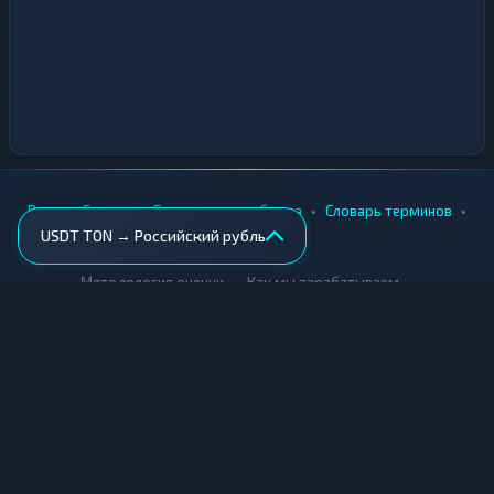
•
•
•
•
Вики
Города
Безопасность обмена
Словарь терминов
USDT TON → Российский рубль
AML-проверка
•
•
Методология оценки
Как мы зарабатываем
Для обменников
Купить крипту
Продать крипту
Купить за рубли