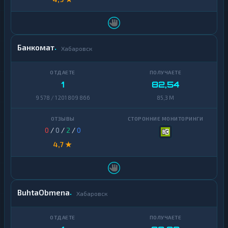
Банкомат
Хабаровск
1
82,54
9 578 / 1 201 809 866
85,3 M
0
/
0
/
2
/
0
4,7 ★
BuhtaObmena
Хабаровск