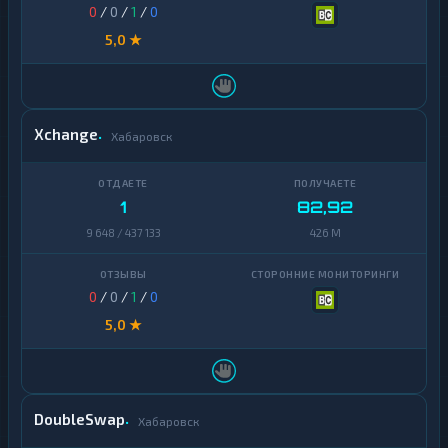
0
/
0
/
1
/
0
5,0 ★
Xchange
Хабаровск
1
82,92
9 648 / 437 133
426 M
0
/
0
/
1
/
0
5,0 ★
DoubleSwap
Хабаровск