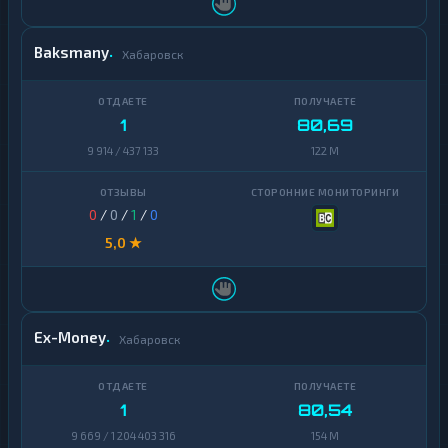
Baksmany
Хабаровск
1
80,69
9 914 / 437 133
122 M
0
/
0
/
1
/
0
5,0 ★
Ex-Money
Хабаровск
1
80,54
9 669 / 1 204 403 316
154 M