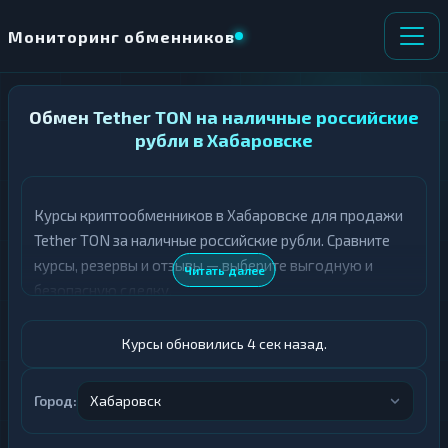
Мониторинг обменников
Обмен Tether TON на наличные российские
НАПРАВЛЕНИЕ
×
ОБМЕНА
рубли в Хабаровске
★ ИЗБРАННОЕ
ВСЕ РАЗДЕЛЫ
Курсы криптообменников в Хабаровске для продажи
Tether TON за наличные российские рубли. Сравните
О
П
Т
О
курсы, резервы и отзывы — выберите выгодную и
Читать далее
Д
Л
безопасную сделку.
А
У
Ё
Ч
Т
А
Курсы обновились 5 сек назад.
Е
Е
Т
USDT TON
Е
Город:
Хабаровск
Российский рубль