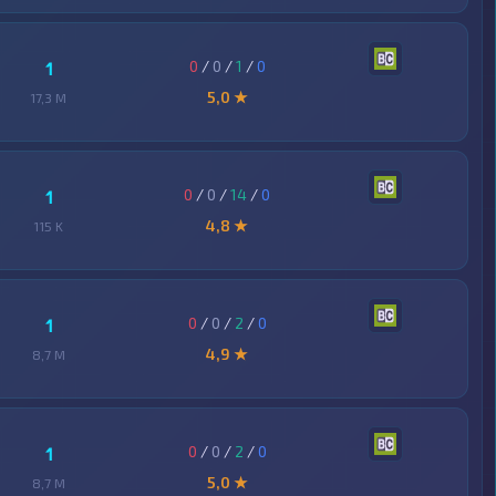
0
/
0
/
1
/
0
1
5,0 ★
17,3 M
0
/
0
/
14
/
0
1
4,8 ★
115 K
0
/
0
/
2
/
0
1
4,9 ★
8,7 M
0
/
0
/
2
/
0
1
5,0 ★
8,7 M