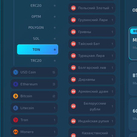
ERC20
★
Польский Злотый
1
О
OPTM
★
Грузинский Лари
1
POLYGON
★
Гривны
1
SOL
★
M
Тайский Бат
1
М
TON
★
Турецкая Лира
1
TRC20
★
Болгарский лев
1
USD Coin
5
B
Дирхамы
1
М
Ethereum
3
Армянский драм
1
Bitcoin
2
Белорусские
1
Litecoin
1
рубли
6
М
Tron
1
Индийская рупия
1
Monero
1
Казахстанский
1