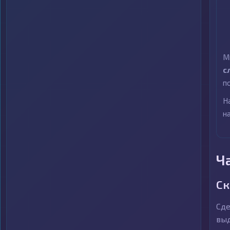
М
с
п
Н
н
Ч
Ск
Сде
выд