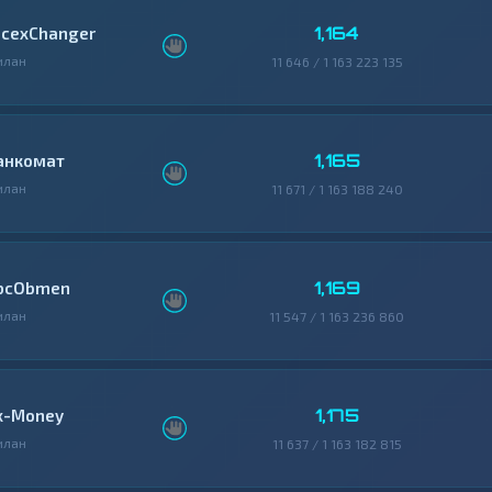
1,164
icexChanger
илан
11 646 / 1 163 223 135
1,165
анкомат
илан
11 671 / 1 163 188 240
1,169
bcObmen
илан
11 547 / 1 163 236 860
1,175
x-Money
илан
11 637 / 1 163 182 815