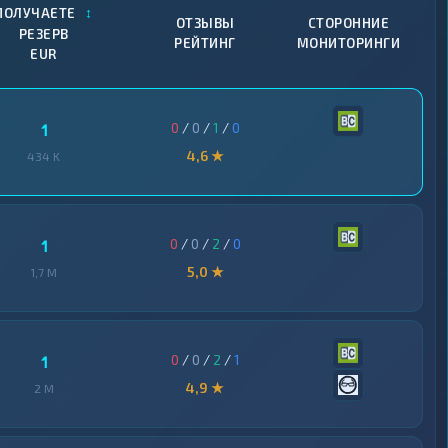
↕
ПОЛУЧАЕТЕ
ОТЗЫВЫ
СТОРОННИЕ
РЕЗЕРВ
РЕЙТИНГ
МОНИТОРИНГИ
EUR
0
/
0
/
1
/
0
1
4,6 ★
434 K
0
/
0
/
2
/
0
1
5,0 ★
1,7 M
0
/
0
/
2
/
1
1
4,9 ★
2 M