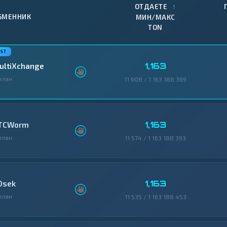
↑
ОТДАЕТЕ
БМЕННИК
МИН/МАКС
TON
1,163
ultiXchange
илан
11 608 / 1 163 188 369
1,163
TCWorm
илан
11 574 / 1 163 188 393
1,163
0sek
илан
11 535 / 1 163 188 453