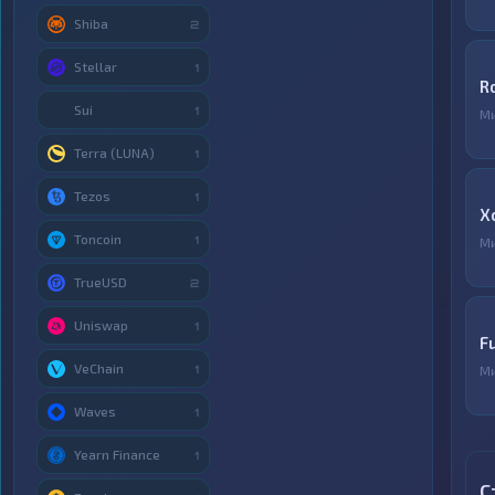
Shiba
2
Stellar
1
R
Sui
1
М
Terra (LUNA)
1
Tezos
1
X
Toncoin
1
М
TrueUSD
2
Uniswap
1
F
VeChain
1
М
Waves
1
Yearn Finance
1
С