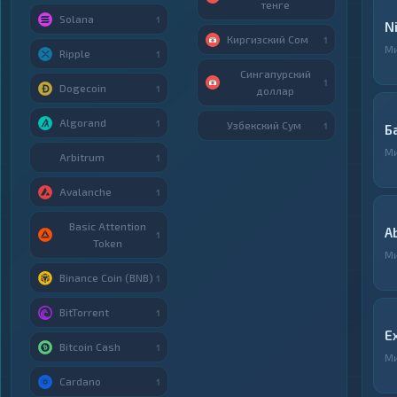
тенге
Solana
1
N
Киргизский Сом
1
М
Ripple
1
Сингапурский
1
Dogecoin
1
доллар
Algorand
1
Узбекский Сум
1
Б
М
Arbitrum
1
Avalanche
1
Basic Attention
A
1
Token
М
Binance Coin (BNB)
1
BitTorrent
1
E
Bitcoin Cash
1
М
Cardano
1