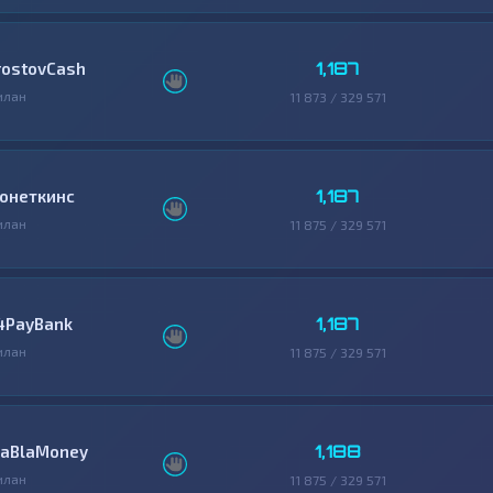
1,187
rostovCash
илан
11 873 / 329 571
1,187
онеткинс
илан
11 875 / 329 571
1,187
4PayBank
илан
11 875 / 329 571
1,188
laBlaMoney
илан
11 875 / 329 571