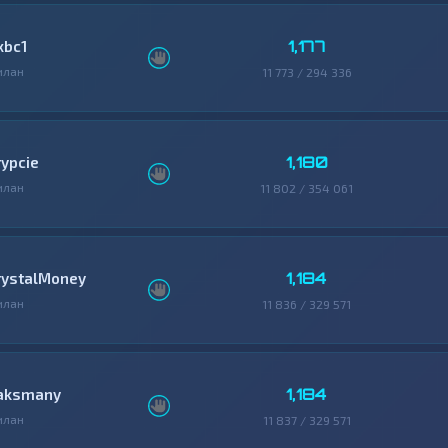
1,177
xbc1
илан
11 773 / 294 336
1,180
rypcie
илан
11 802 / 354 061
1,184
rystalMoney
илан
11 836 / 329 571
1,184
aksmany
илан
11 837 / 329 571