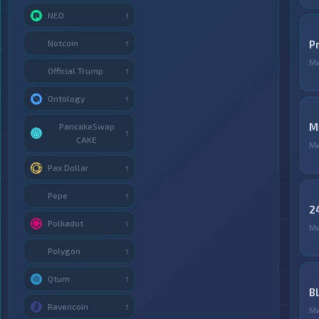
NEO
1
Notcoin
P
1
М
Official Trump
1
Ontology
1
М
PancakeSwap
1
CAKE
М
Pax Dollar
1
Pepe
1
2
Polkadot
1
М
Polygon
1
Qtum
1
B
Ravencoin
1
М