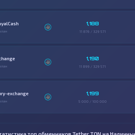
1,188
oyalCash
илан
11 876 / 329 571
1,190
change
илан
11 899 / 329 571
1,199
ury-exchange
илан
5 000 / 100 000
татистика топ обменников Tether TON на Наличны