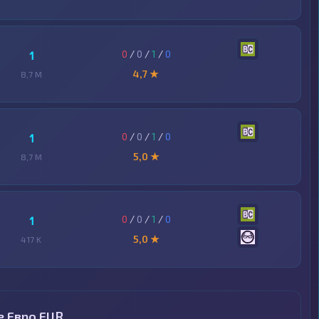
0
/
0
/
1
/
0
1
4,7 ★
8,7 M
0
/
0
/
1
/
0
1
5,0 ★
8,7 M
0
/
0
/
1
/
0
1
5,0 ★
417 K
е Евро EUR