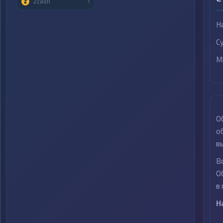
Zcash
1
Н
С
М
О
о
в
В
О
в
Н