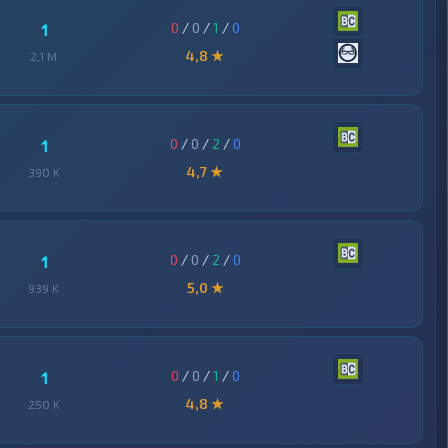
0
/
0
/
1
/
0
1
4,8 ★
2,1 M
0
/
0
/
2
/
0
1
4,7 ★
390 K
0
/
0
/
2
/
0
1
5,0 ★
939 K
0
/
0
/
1
/
0
1
4,8 ★
250 K