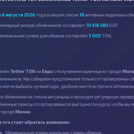
а
6 августа 2026
года в нашем списке
18
активных надежных обм
уммарный резерв обменников составляет
70 616 580
EUR.
инимальная сумма для обмена составляет
5 000
TON.
бмен
Tether TON
на
Евро
с получением наличных в городе
Мил
бменников. Мы собираем предложения только от проверенных об
ы могли выбрать лучший курс, удобное место встречи и оптималь
се обменники из списка актуальны и проходят регулярную провер
бменные пункты отсортированы по выгодности курса, чтобы вы 
 городе
Милан
.
а что стоит обратить внимание:
Минимальные и максимальные суммы обмена;