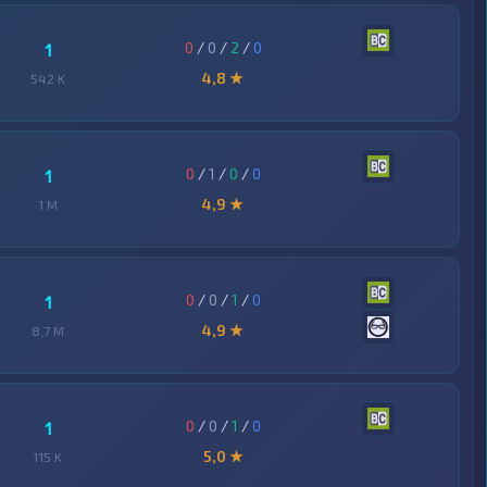
0
/
0
/
2
/
0
1
4,8 ★
542 K
0
/
1
/
0
/
0
1
4,9 ★
1 M
0
/
0
/
1
/
0
1
4,9 ★
8,7 M
0
/
0
/
1
/
0
1
5,0 ★
115 K