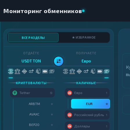
Мониторинг обменников
★ ИЗБРАННОЕ
ВСЕ РАЗДЕЛЫ
ОТДАЁТЕ
ПОЛУЧАЕТЕ
USDT TON
Евро
К
в
КРИПТОВАЛЮТЫ
НАЛИЧНЫЕ
Tether
Евро
9
1
ARBTM
EUR
★
★
AVAXC
★
Российский рубль
1
BEP20
★
Доллары
1