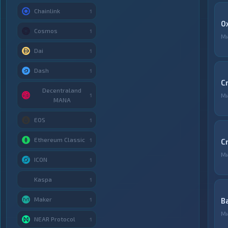
Chainlink
1
0
Cosmos
1
М
Dai
1
Dash
1
C
Decentraland
М
1
MANA
EOS
1
Ethereum Classic
1
C
М
ICON
1
Kaspa
1
Maker
B
1
М
NEAR Protocol
1