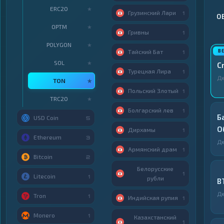
ERC20
★
Грузинский Лари
1
О
OPTM
★
Гривны
1
POLYGON
★
Тайский Бат
1
SOL
★
C
Турецкая Лира
1
Д
TON
★
Польский Злотый
1
TRC20
★
Болгарский лев
1
Б
USD Coin
5
О
Дирхамы
1
Ethereum
3
Д
Армянский драм
1
Bitcoin
2
Белорусские
1
Litecoin
1
рубли
B
Д
Tron
1
Индийская рупия
1
Monero
1
Казахстанский
1