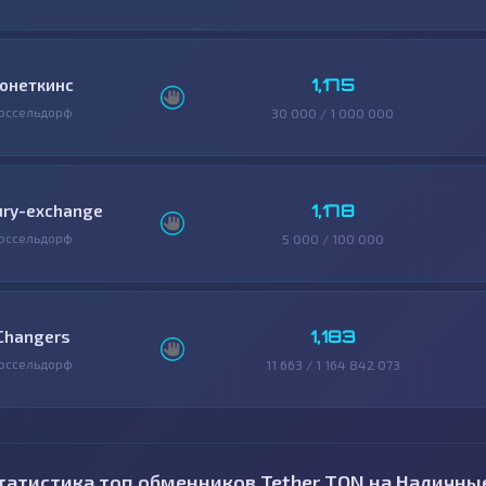
1,175
онеткинс
юссельдорф
30 000 / 1 000 000
1,178
ury-exchange
юссельдорф
5 000 / 100 000
1,183
Changers
юссельдорф
11 663 / 1 164 842 073
татистика топ обменников Tether TON на Наличны