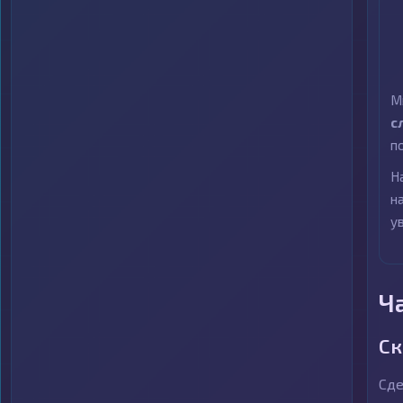
М
с
п
Н
н
у
Ч
Ск
Сде