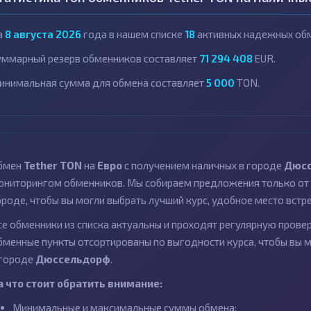
а
8 августа 2026
года в нашем списке
18
активных надежных обм
уммарный резерв обменников составляет
71 294 408
EUR.
инимальная сумма для обмена составляет
5 000
TON.
бмен
Tether TON
на
Евро
с получением наличных в городе
Дюс
ониторингом обменников. Мы собираем предложения только от 
ороде, чтобы вы могли выбрать лучший курс, удобное место встр
се обменники из списка актуальны и проходят регулярную провер
бменные пункты отсортированы по выгодности курса, чтобы вы 
 городе
Дюссельдорф
.
а что стоит обратить внимание:
Минимальные и максимальные суммы обмена;