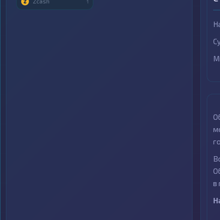
Zcash
1
Н
С
М
О
м
г
В
О
в
Н