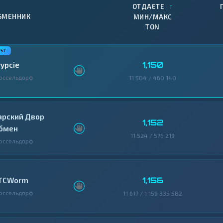
↑
ОТДАЕТЕ
БМЕННИК
МИН/МАКС
TON
1,150
rypcie
юссельдорф
11 504 / 460 140
арский Двор
1,152
бмен
11 524 / 576 219
юссельдорф
1,156
TCWorm
юссельдорф
11 617 / 1 156 335 582