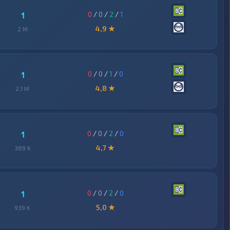
0
/
0
/
2
/
1
1
4,9 ★
2 M
0
/
0
/
1
/
0
1
4,8 ★
2,1 M
0
/
0
/
2
/
0
1
4,7 ★
389 K
0
/
0
/
2
/
0
1
5,0 ★
939 K