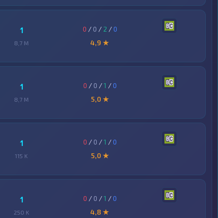
0
/
0
/
2
/
0
1
4,9 ★
8,7 M
0
/
0
/
1
/
0
1
5,0 ★
8,7 M
0
/
0
/
1
/
0
1
5,0 ★
115 K
0
/
0
/
1
/
0
1
4,8 ★
250 K