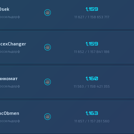
1,159
0sek
юссельдорф
11 627 / 1 158 653 717
1,159
icexChanger
юссельдорф
11 652 / 1 157 841 186
1,160
анкомат
юссельдорф
11 563 / 1 158 421 355
1,163
bcObmen
юссельдорф
11 657 / 1 157 261 560