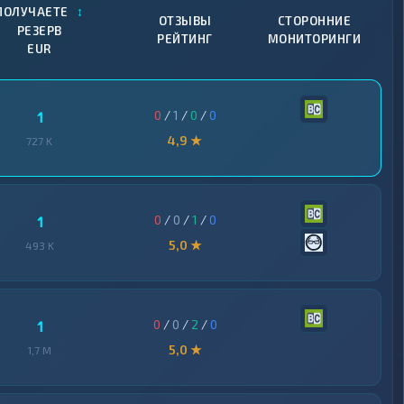
↕
ПОЛУЧАЕТЕ
ОТЗЫВЫ
СТОРОННИЕ
РЕЗЕРВ
РЕЙТИНГ
МОНИТОРИНГИ
EUR
0
/
1
/
0
/
0
1
4,9 ★
727 K
0
/
0
/
1
/
0
1
5,0 ★
493 K
0
/
0
/
2
/
0
1
5,0 ★
1,7 M