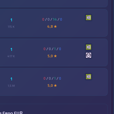
0
/
0
/
14
/
0
1
4,8 ★
115 K
0
/
0
/
1
/
0
1
5,0 ★
417 K
0
/
0
/
1
/
0
1
5,0 ★
1,5 M
е Евро EUR