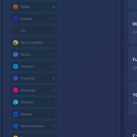
Shiba
2
Stellar
1
М
Sui
1
Д
Terra (LUNA)
1
Tezos
1
F
Toncoin
1
Д
TrueUSD
2
Uniswap
1
Y
VeChain
1
Д
Waves
1
Yearn Finance
1
С