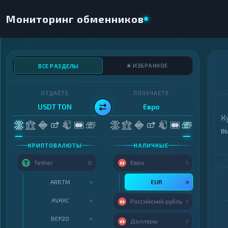
Мониторинг обменников
★ ИЗБРАННОЕ
ВСЕ РАЗДЕЛЫ
ОТДАЁТЕ
ПОЛУЧАЕТЕ
USDT TON
Евро
К
в
КРИПТОВАЛЮТЫ
НАЛИЧНЫЕ
Tether
Евро
9
1
ARBTM
EUR
★
★
AVAXC
★
Российский рубль
1
BEP20
★
Доллары
1