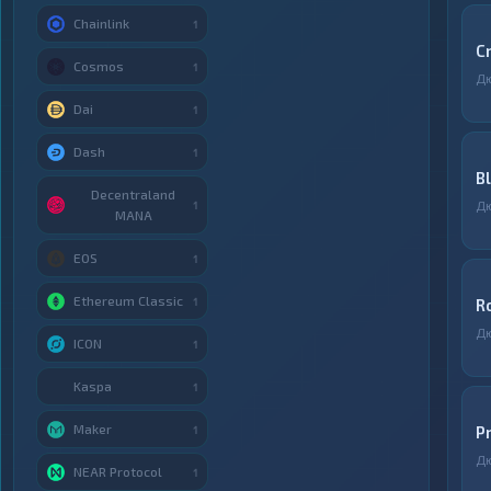
Chainlink
1
C
Cosmos
1
Д
Dai
1
Dash
1
B
Decentraland
Д
1
MANA
EOS
1
Ethereum Classic
1
R
Д
ICON
1
Kaspa
1
Maker
P
1
Д
NEAR Protocol
1