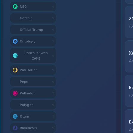
NEO
1
Notcoin
2
1
Д
Official Trump
1
Ontology
1
X
PancakeSwap
1
CAKE
Д
Pax Dollar
1
Pepe
1
B
Polkadot
1
Д
Polygon
1
Qtum
1
E
Ravencoin
1
Д