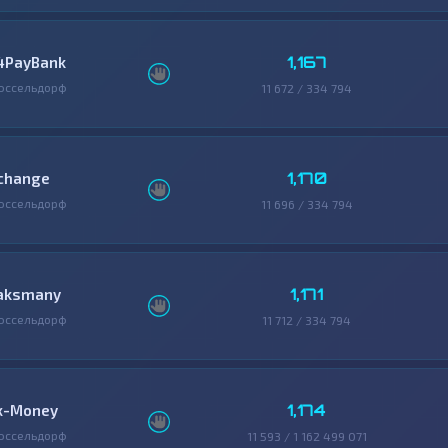
1,167
4PayBank
юссельдорф
11 672 / 334 794
1,170
change
юссельдорф
11 696 / 334 794
1,171
aksmany
юссельдорф
11 712 / 334 794
1,174
x-Money
юссельдорф
11 593 / 1 162 499 071