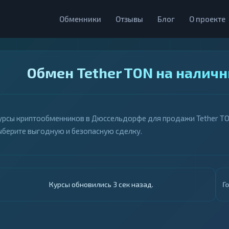
Обменники
Отзывы
Блог
О проекте
Обмен Tether TON на налич
урсы криптообменников в Дюссельдорфе для продажи Tether TON 
ыберите выгодную и безопасную сделку.
Курсы обновились 4 сек назад.
Г