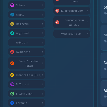
тенге
Solana
1
6
Киргизский Сом
1
Д
Ripple
1
Сингапурский
1
Dogecoin
1
доллар
Algorand
1
Узбекский Сум
1
N
Д
Arbitrum
1
Avalanche
1
Basic Attention
Б
1
Token
Д
Binance Coin (BNB)
1
BitTorrent
1
A
Bitcoin Cash
1
Д
Cardano
1