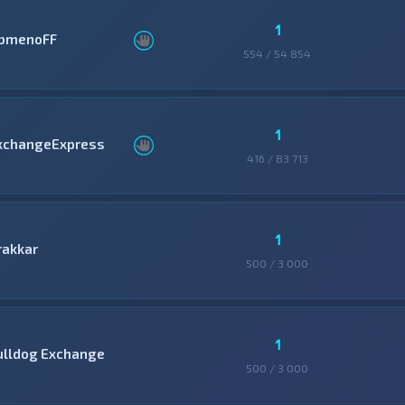
1
bmenoFF
554 / 54 854
1
xchangeExpress
416 / 83 713
1
rakkar
500 / 3 000
1
ulldog Exchange
500 / 3 000