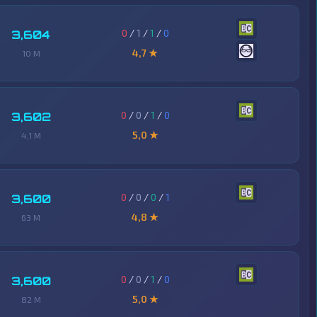
0
/
1
/
1
/
0
3,604
4,7 ★
10 M
0
/
0
/
1
/
0
3,602
5,0 ★
4,1 M
0
/
0
/
0
/
1
3,600
4,8 ★
63 M
0
/
0
/
1
/
0
3,600
5,0 ★
82 M