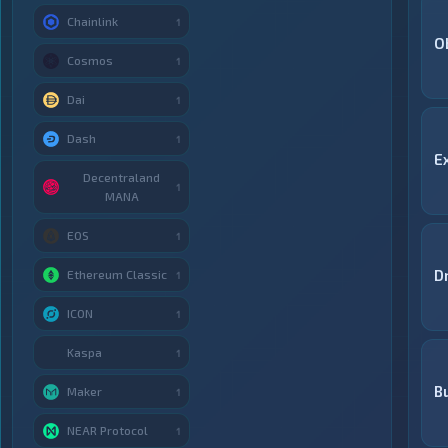
Chainlink
1
O
Cosmos
1
Dai
1
Dash
1
E
Decentraland
1
MANA
EOS
1
D
Ethereum Classic
1
ICON
1
Kaspa
1
B
Maker
1
NEAR Protocol
1