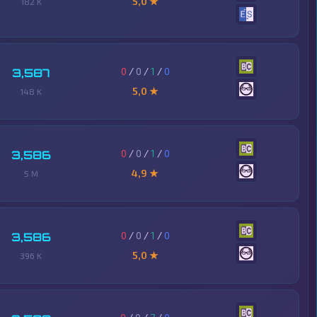
5,0 ★
182 K
0
/
0
/
1
/
0
3,587
5,0 ★
148 K
0
/
0
/
1
/
0
3,586
4,9 ★
5 M
0
/
0
/
1
/
0
3,586
5,0 ★
396 K