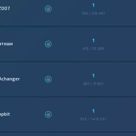
1
Z007
392 / 216 467
1
атоши
415 / 55 269
1
Achanger
387 / 71 857
1
ppbit
553 / 1 472 537