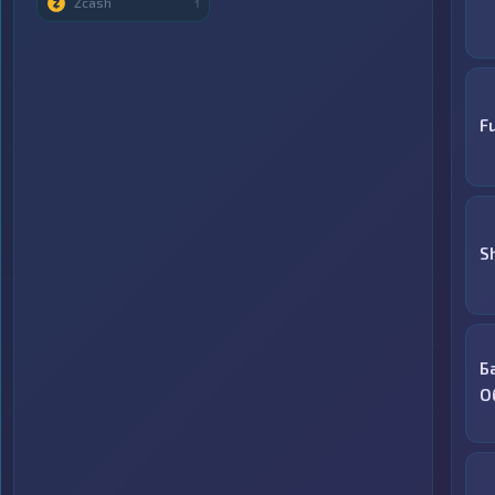
Zcash
1
F
S
Б
О