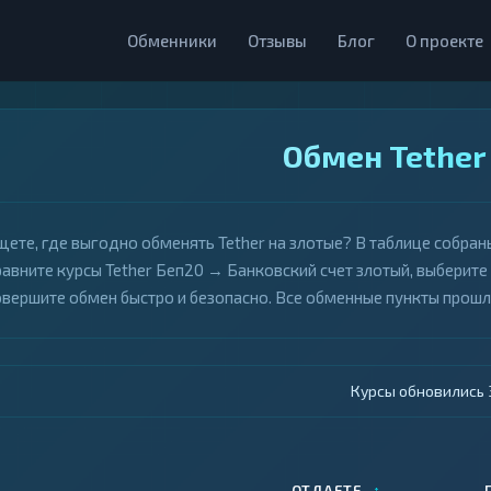
Обменники
Отзывы
Блог
О проекте
Обмен Tether
щете, где выгодно обменять Tether на злотые? В таблице собра
равните курсы Tether Беп20 → Банковский счет злотый, выберите
овершите обмен быстро и безопасно. Все обменные пункты прош
Курсы обновились 4
↕