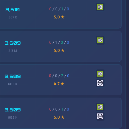
0
/
0
/
1
/
0
3,610
5,0 ★
367 K
0
/
1
/
0
/
0
3,609
5,0 ★
2,3 M
0
/
0
/
2
/
0
3,609
4,7 ★
683 K
0
/
0
/
1
/
0
3,609
5,0 ★
983 K