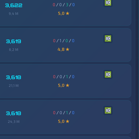
0
/
0
/
3
/
0
3,622
5,0 ★
9,4 M
0
/
1
/
0
/
0
3,619
4,8 ★
6,2 M
0
/
0
/
1
/
0
3,618
5,0 ★
21,1 M
0
/
0
/
1
/
0
3,618
5,0 ★
24,3 M