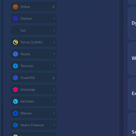
Shiba
2
Stellar
1
D
Sui
1
Terra (LUNA)
1
Tezos
1
W
Toncoin
1
TrueUSD
2
Uniswap
1
E
VeChain
1
Waves
1
Yearn Finance
1
S