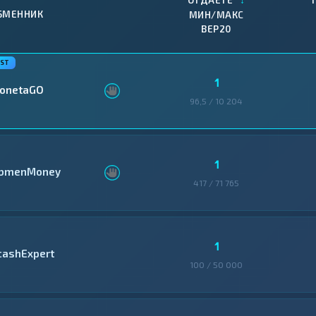
ОТДАЕТЕ
БМЕННИК
МИН/МАКС
BEP20
1
onetaGO
96,5 / 10 204
1
bmenMoney
417 / 71 765
1
cashExpert
100 / 50 000