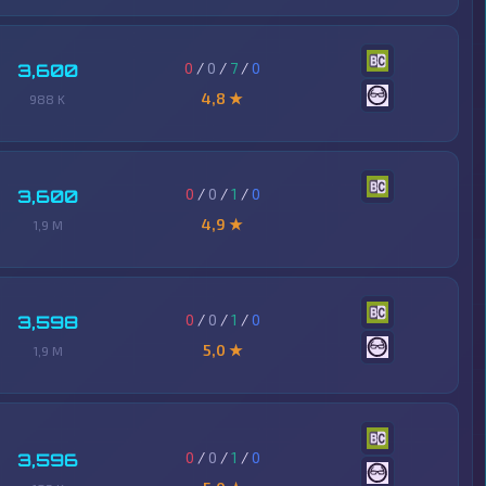
0
/
0
/
7
/
0
3,600
4,8 ★
988 K
0
/
0
/
1
/
0
3,600
4,9 ★
1,9 M
0
/
0
/
1
/
0
3,598
5,0 ★
1,9 M
0
/
0
/
1
/
0
3,596