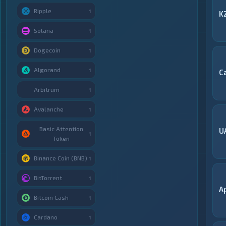
Ripple
1
K
Solana
1
Dogecoin
1
Algorand
1
С
Arbitrum
1
Avalanche
1
Basic Attention
U
1
Token
Binance Coin (BNB)
1
BitTorrent
1
A
Bitcoin Cash
1
Cardano
1