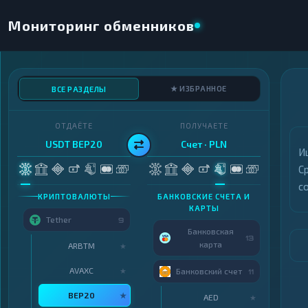
Мониторинг обменников
★ ИЗБРАННОЕ
ВСЕ РАЗДЕЛЫ
ОТДАЁТЕ
ПОЛУЧАЕТЕ
USDT BEP20
Счет · PLN
И
С
с
КРИПТОВАЛЮТЫ
БАНКОВСКИЕ СЧЕТА И
КАРТЫ
Tether
9
Банковская
13
карта
ARBTM
★
AVAXC
★
Банковский счет
11
BEP20
★
AED
★