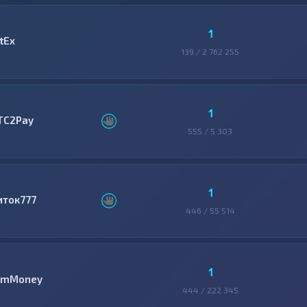
1
tEx
139 / 2 762 255
1
TC2Pay
555 / 5 303
1
иток777
446 / 55 514
1
mMoney
444 / 222 345