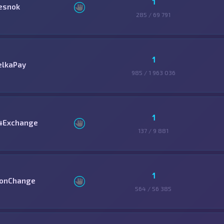
1
esnok
285 / 69 791
1
elkaPay
985 / 1 963 036
1
4Exchange
137 / 9 881
1
ionChange
564 / 56 385