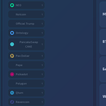
NEO
1
M
Notcoin
1
Official Trump
1
Ontology
1
B
PancakeSwap
1
CAKE
Pax Dollar
1
Pepe
1
Б
Polkadot
1
Polygon
1
Qtum
1
W
Ravencoin
1