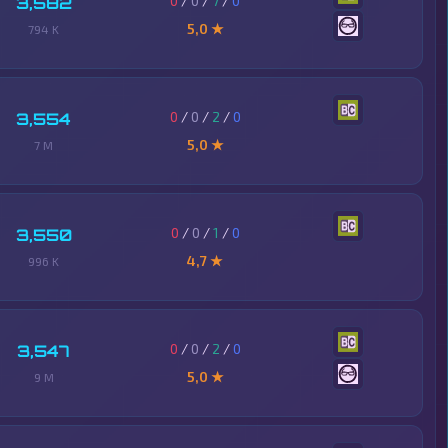
0
/
0
/
7
/
0
3,582
5,0 ★
794 K
0
/
0
/
2
/
0
3,554
5,0 ★
7 M
0
/
0
/
1
/
0
3,550
4,7 ★
996 K
0
/
0
/
2
/
0
3,547
5,0 ★
9 M