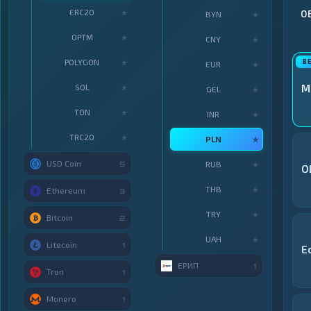
ERC20
★
О
BYN
★
OPTM
★
CNY
★
POLYGON
★
EUR
★
SOL
M
★
GEL
★
TON
★
INR
★
TRC20
★
PLN
★
USD Coin
RUB
5
★
O
THB
★
Ethereum
3
TRY
★
Bitcoin
2
UAH
★
Litecoin
1
E
ЕРИП
1
Tron
1
Monero
1