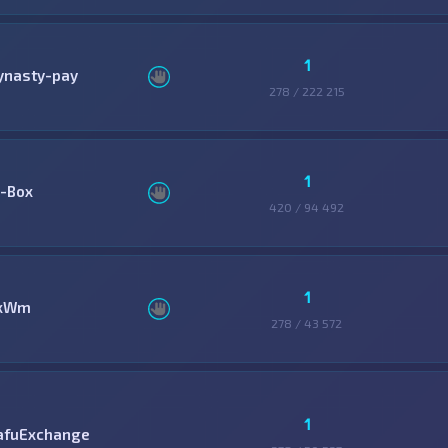
1
ynasty-pay
278 / 222 215
1
-Box
420 / 94 492
1
xWm
278 / 43 572
1
afuExchange