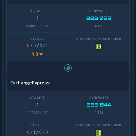
1
223 083
0,00699 / 3,59
63 M
0
/
0
/
0
/
1
4,8 ★
ExchangeExpress
1
222 844
0,00673 / 1,36
2,3 M
0
/
1
/
0
/
0