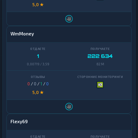
5,0 ★
WmMoney
1
222 634
0,00719 / 3,59
82 M
0
/
0
/
1
/
0
5,0 ★
Flexy69