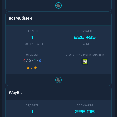
ВсемОбмен
1
226 493
0,0037 / 0,0244
150 M
0
/
0
/
1
/
0
4,2 ★
WayBit
1
226 175