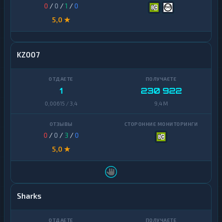
0
/
0
/
1
/
0
5,0 ★
KZ007
1
230 922
0,00615 / 3,4
9,4 M
0
/
0
/
3
/
0
5,0 ★
Sharks