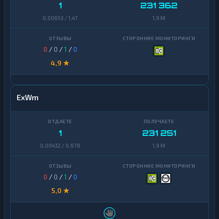
1
231 362
Yearn
0,00653 / 1,47
1,9 M
1
Finance
Zcash
1
0
/
0
/
1
/
0
4,9 ★
ExWm
1
231 251
0,00432 / 0,678
1,9 M
0
/
0
/
1
/
0
5,0 ★