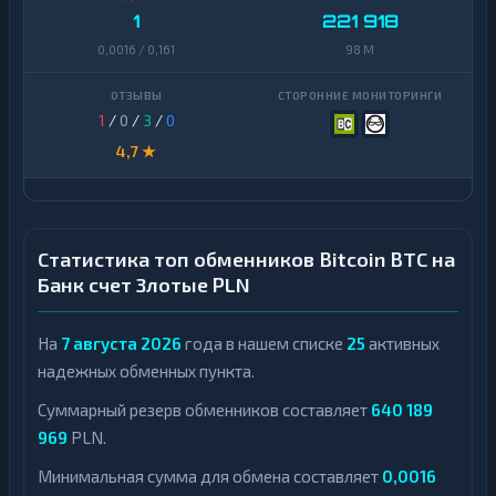
1
221 918
0,0016 / 0,161
98 M
1
/
0
/
3
/
0
4,7 ★
Статистика топ обменников Bitcoin BTC на
Банк счет Злотые PLN
На
7 августа 2026
года в нашем списке
25
активных
надежных обменных пункта.
Суммарный резерв обменников составляет
640 189
969
PLN.
Минимальная сумма для обмена составляет
0,0016