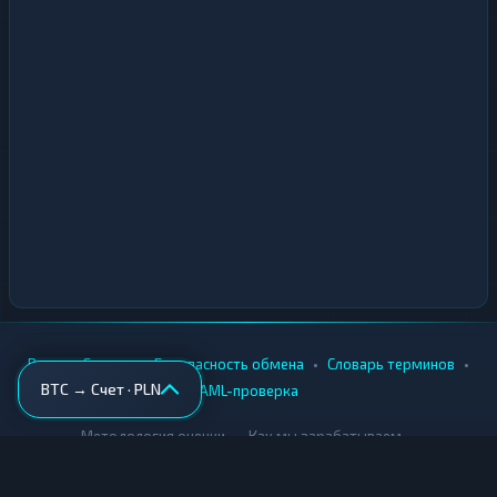
•
•
•
•
Вики
Города
Безопасность обмена
Словарь терминов
BTC → Счет · PLN
AML-проверка
•
•
Методология оценки
Как мы зарабатываем
Для обменников