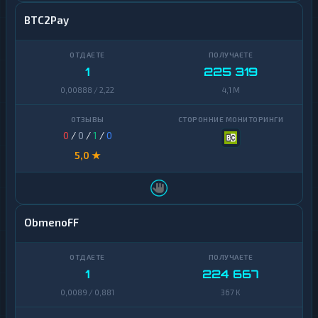
BTC2Pay
1
225 319
0,00888 / 2,22
4,1 M
0
/
0
/
1
/
0
5,0 ★
ObmenoFF
1
224 667
0,0089 / 0,881
367 K