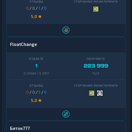
0
/
0
/
1
/
0
5,0 ★
FloatChange
1
223 999
0,00446 / 0,0817
152 K
0
/
0
/
1
/
0
5,0 ★
Биток777