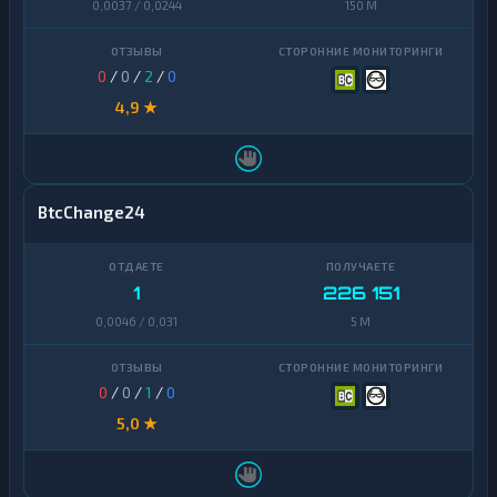
0,0037 / 0,0244
150 M
0
/
0
/
2
/
0
4,9 ★
BtcChange24
1
226 151
0,0046 / 0,031
5 M
0
/
0
/
1
/
0
5,0 ★