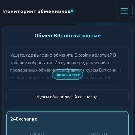
Мониторинг обменников
НАПРАВЛЕНИЕ
Обмен Bitcoin на злотые
×
ОБМЕНА
Ищете, где выгодно обменять Bitcoin на злотые? В
★ ИЗБРАННОЕ
ВСЕ РАЗДЕЛЫ
таблице собраны топ 25 лучших предложений от
проверенных обменников. Сравните курсы Биткоин →
О
П
Читать далее
Банковский счет злотый, выберите подходящий
Т
О
Д
вариант с учётом резерва и лимитов, и совершите
Л
А
У
обмен быстро и безопасно. Все обменные пункты
Ё
Ч
Курсы обновились 5 сек назад.
прошли модерацию и отображаются с учётом
Т
А
выгодности курса.
Е
Е
Т
BTC
24Exchange
Е
Счет · PLN