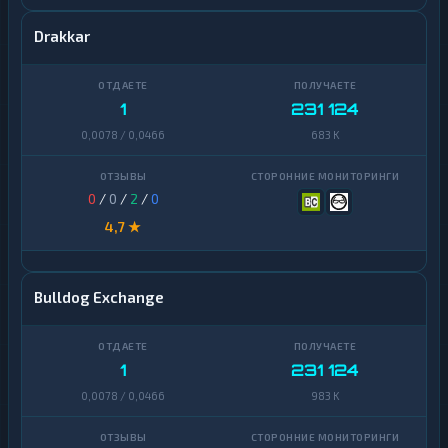
Drakkar
1
231 124
0,0078 / 0,0466
683 K
0
/
0
/
2
/
0
4,7 ★
Bulldog Exchange
1
231 124
0,0078 / 0,0466
983 K