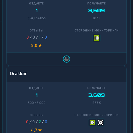
Ontology
1
1
3,609
PancakeSwap
554 / 54 855
367 K
1
CAKE
Pax
1
0
/
0
/
1
/
0
Dollar
5,0 ★
Pepe
1
Polkadot
1
Polygon
1
Drakkar
Qtum
1
Ravencoin
1
1
3,609
500 / 3 000
683 K
Shiba
2
Stellar
1
0
/
0
/
2
/
0
Sui
1
4,7 ★