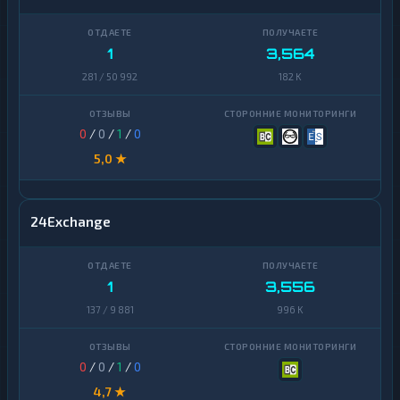
1
3,564
281 / 50 992
182 K
0
/
0
/
1
/
0
5,0 ★
24Exchange
1
3,556
137 / 9 881
996 K
0
/
0
/
1
/
0
4,7 ★