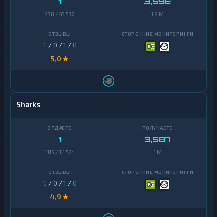
1
3,598
278 / 43 572
1,9 M
0
/
0
/
1
/
0
5,0 ★
Sharks
1
3,587
1 115 / 111 524
5 M
0
/
0
/
1
/
0
4,9 ★