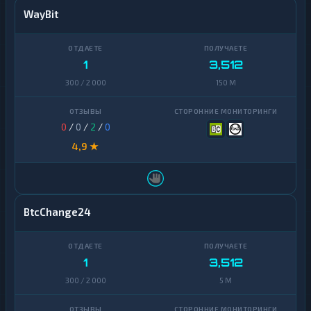
WayBit
1
3,512
300 / 2 000
150 M
0
/
0
/
2
/
0
4,9 ★
BtcChange24
1
3,512
300 / 2 000
5 M