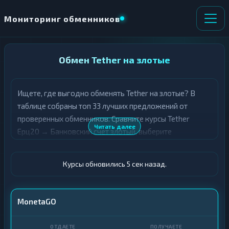
Мониторинг обменников
НАПРАВЛЕНИЕ
Обмен Tether на злотые
×
ОБМЕНА
Ищете, где выгодно обменять Tether на злотые? В
★ ИЗБРАННОЕ
ВСЕ РАЗДЕЛЫ
таблице собраны топ 33 лучших предложений от
проверенных обменников. Сравните курсы Tether
О
П
Читать далее
Ерц20 → Банковский счет злотый, выберите
Т
О
Д
подходящий вариант с учётом резерва и лимитов, и
Л
А
У
совершите обмен быстро и безопасно. Все обменные
Ё
Ч
Курсы обновились 5 сек назад.
пункты прошли модерацию и отображаются с учётом
Т
А
выгодности курса.
Е
Е
Т
USDT ERC20
MonetaGO
Е
Счет · PLN