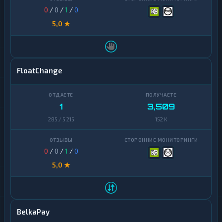
0
/
0
/
1
/
0
5,0 ★
FloatChange
1
3,509
285 / 5 215
152 K
0
/
0
/
1
/
0
5,0 ★
BelkaPay