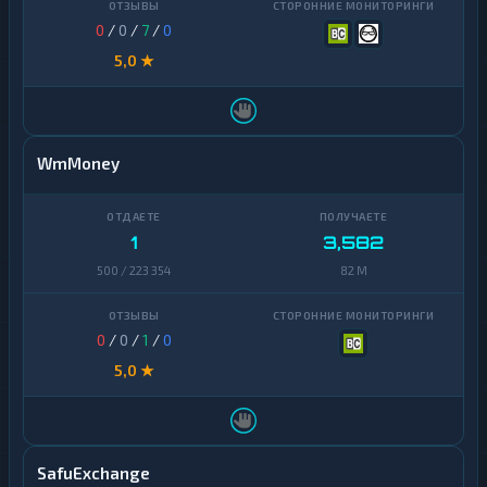
0
/
0
/
7
/
0
5,0 ★
WmMoney
1
3,582
500 / 223 354
82 M
0
/
0
/
1
/
0
5,0 ★
SafuExchange