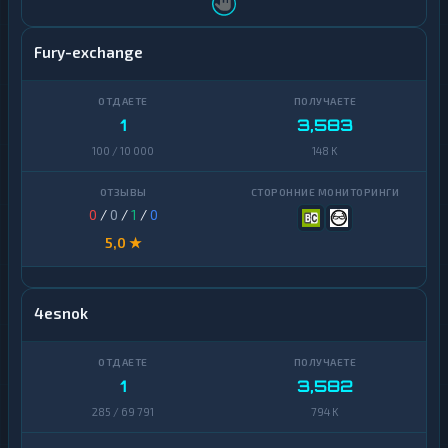
Fury-exchange
1
3,583
100 / 10 000
148 K
0
/
0
/
1
/
0
5,0 ★
4esnok
1
3,582
285 / 69 791
794 K