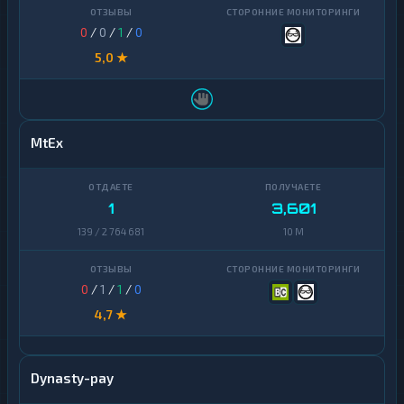
0
/
0
/
1
/
0
5,0 ★
MtEx
1
3,601
139 / 2 764 681
10 M
0
/
1
/
1
/
0
4,7 ★
Dynasty-pay