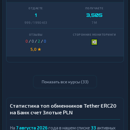
1
3,505
999 / 1 990 453
7 M
0
/
0
/
2
/
0
5,0 ★
Показать все курсы (
33
)
Статистика топ обменников Tether ERC20
на Банк счет Злотые PLN
На
7 августа 2026
года в нашем списке
33
активных