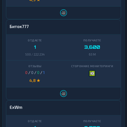
Биток777
1
3,600
500 / 222 234
63 M
0
/
0
/
0
/
1
4,8 ★
ExWm