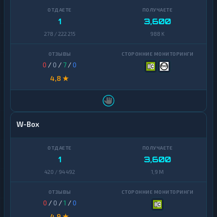
1
3,600
278 / 222 215
988 K
0
/
0
/
7
/
0
4,8 ★
W-Box
1
3,600
420 / 94 492
1,9 M
0
/
0
/
1
/
0
4,9 ★