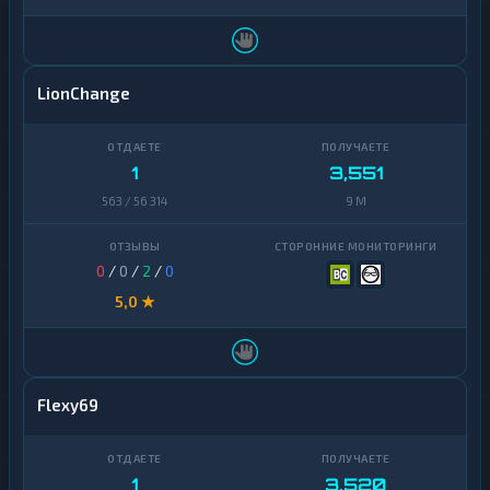
LionChange
1
3,551
563 / 56 314
9 M
0
/
0
/
2
/
0
5,0 ★
Flexy69
1
3,520