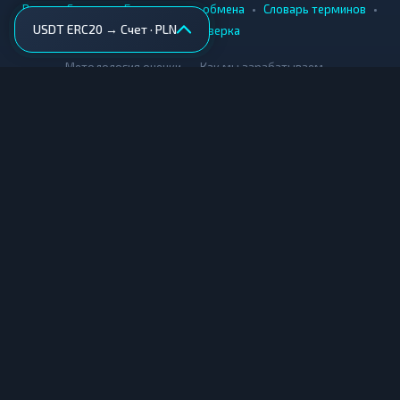
•
•
•
•
Вики
Города
Безопасность обмена
Словарь терминов
USDT ERC20 → Счет · PLN
AML-проверка
•
•
Методология оценки
Как мы зарабатываем
Для обменников
Купить крипту
Продать крипту
Купить за рубли
Продать за рубли
© Мониторинг обменников — 2026
|
|
|
Условия использования
Конфиденциальность
Cookies
Карта сайта