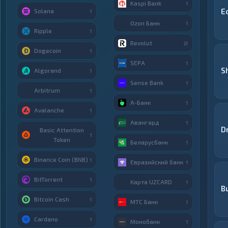
Kaspi Bank
1
E
Solana
1
Ozon Банк
1
Ripple
1
Revolut
2
Dogecoin
1
SEPA
1
S
Algorand
1
Sense Bank
1
Arbitrum
1
А-Банк
1
Avalanche
1
Авангард
1
D
Basic Attention
1
Token
Беларусбанк
1
Binance Coin (BNB)
1
Евразийский банк
1
BitTorrent
1
Карта UZCARD
1
B
Bitcoin Cash
1
МТС Банк
1
Cardano
1
Монобанк
1