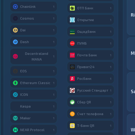
Chainlink
1
ОТП Банк
1
R
Cosmos
1
Открытие
1
Dai
1
Ощадбанк
1
Dash
1
ПУМБ
1
M
Decentraland
Почта Банк
1
1
MANA
Приват24
1
EOS
1
Росбанк
1
Ethereum Classic
1
Русский Стандарт
1
S
ICON
1
Сбер QR
1
Kaspa
1
Счет телефона
1
Maker
1
Т-Банк QR
1
W
NEAR Protocol
1