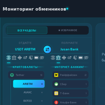
Мониторинг обменников
★ ИЗБРАННОЕ
ВСЕ РАЗДЕЛЫ
ОТДАЁТЕ
ПОЛУЧАЕТЕ
USDT ARBTM
Jusan Bank
Р
б
КРИПТОВАЛЮТЫ
ИНТЕРНЕТ-БАНКИНГ
Tether
Райффайзен
9
2
ARBTM
★
Сбер
1
AVAXC
★
Т-Банк
1
BEP20
★
Альфа-Банк
1