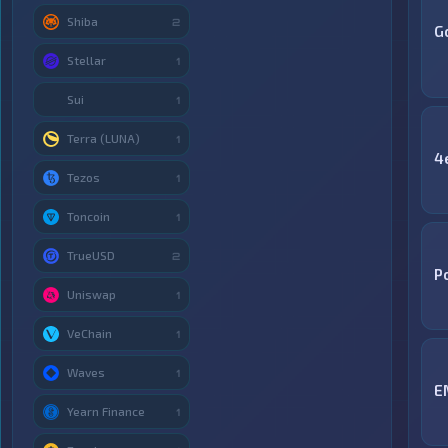
Shiba
2
G
Stellar
1
Sui
1
Terra (LUNA)
1
4
Tezos
1
Toncoin
1
TrueUSD
2
P
Uniswap
1
VeChain
1
Waves
1
E
Yearn Finance
1