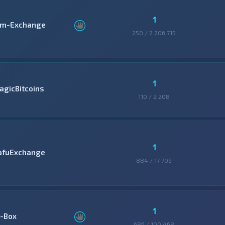
1
im-Exchange
250 / 2 206 715
1
agicBitcoins
110 / 2 208
1
afuExchange
884 / 17 706
1
-Box
686 / 100 468