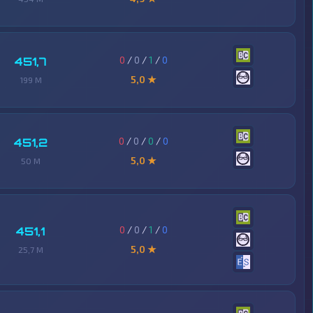
0
/
0
/
1
/
0
451,7
5,0 ★
199 M
0
/
0
/
0
/
0
451,2
5,0 ★
50 M
0
/
0
/
1
/
0
451,1
5,0 ★
25,7 M