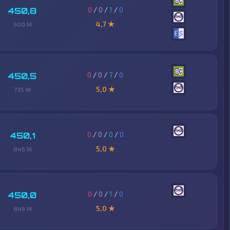
0
/
0
/
1
/
0
450,8
4,7 ★
500 M
0
/
0
/
7
/
0
450,5
5,0 ★
735 M
0
/
0
/
0
/
0
450,1
5,0 ★
846 M
0
/
0
/
1
/
0
450,0
5,0 ★
846 M