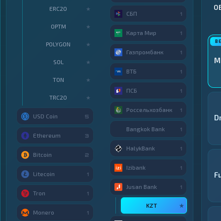
О
ERC20
★
СБП
1
OPTM
★
Карта Мир
1
POLYGON
★
Газпромбанк
1
M
SOL
★
ВТБ
1
TON
★
ПСБ
1
TRC20
★
Россельхозбанк
1
USD Coin
D
5
Bangkok Bank
1
Ethereum
3
HalykBank
1
Bitcoin
2
Izibank
1
Litecoin
F
1
Jusan Bank
1
Tron
1
KZT
★
Monero
1