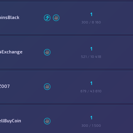
1
oinsBlack
300 / 8 160
1
4Exchange
521 / 10 418
1
Z007
679 / 43 810
1
ellBuyCoin
300 / 1 500