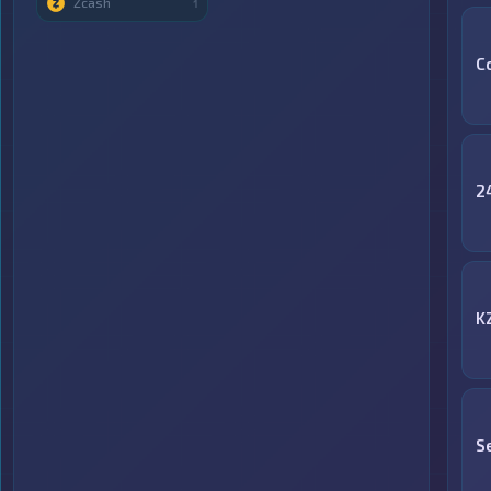
Zcash
1
C
2
K
S