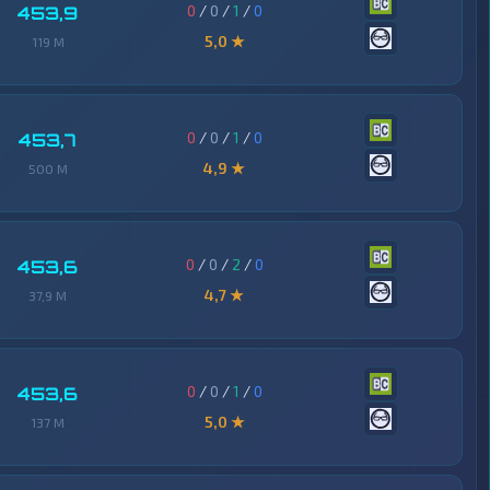
0
/
0
/
1
/
0
453,9
5,0 ★
119 M
0
/
0
/
1
/
0
453,7
4,9 ★
500 M
0
/
0
/
2
/
0
453,6
4,7 ★
37,9 M
0
/
0
/
1
/
0
453,6
5,0 ★
137 M