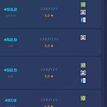
0
/
0
/
3
/
0
453,2
5,0 ★
1000 M
0
/
0
/
12
/
0
452,8
5,0 ★
1 M
0
/
0
/
1
/
0
452,5
5,0 ★
8 M
0
/
0
/
1
/
0
451,9
4,9 ★
454 M