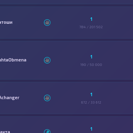
1
атоши
784 / 201 502
1
uhtaObmena
190 / 50 000
1
Achanger
672 / 33 612
1
ахта