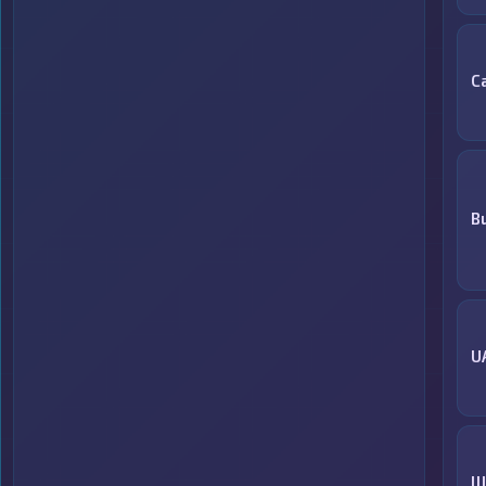
С
B
U
Ш