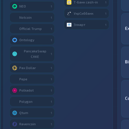
Т-Банк cash-in
1
NEO
1
УкрСиббанк
1
Notcoin
1
Элкарт
1
E
Official Trump
1
Ontology
1
PancakeSwap
1
CAKE
Bi
Pax Dollar
1
Pepe
1
Polkadot
1
C
Polygon
1
Qtum
1
Ravencoin
1