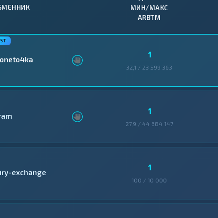
БМЕННИК
МИН/МАКС
ARBTM
1
oneto4ka
32,1 / 23 599 363
1
ram
27,9 / 44 684 147
1
ury-exchange
100 / 10 000