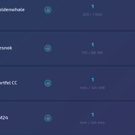
1
oldenwhale
250 / 1 500
1
esnok
710 / 88 785
1
ortfel CC
444 / 124 406
1
M24
444 / 124 444