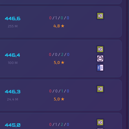
0
/
1
/
0
/
0
446,6
4,8 ★
255 M
0
/
0
/
2
/
0
446,4
5,0 ★
100 M
0
/
0
/
1
/
0
446,3
5,0 ★
24,4 M
0
/
1
/
2
/
0
445,0