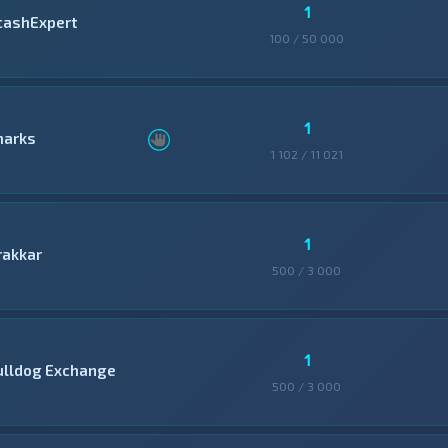
1
cashExpert
100 / 50 000
1
harks
1 102 / 11 021
1
rakkar
500 / 3 000
1
ulldog Exchange
500 / 3 000