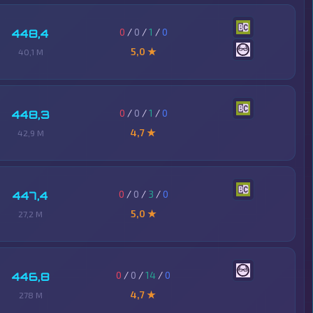
0
/
0
/
1
/
0
448,4
5,0 ★
40,1 M
0
/
0
/
1
/
0
448,3
4,7 ★
42,9 M
0
/
0
/
3
/
0
447,4
5,0 ★
27,2 M
0
/
0
/
14
/
0
446,8
4,7 ★
278 M