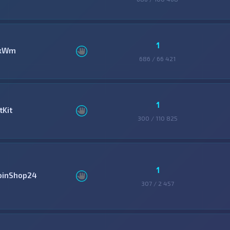
1
xWm
686 / 66 421
1
tKit
300 / 110 825
1
oinShop24
307 / 2 457