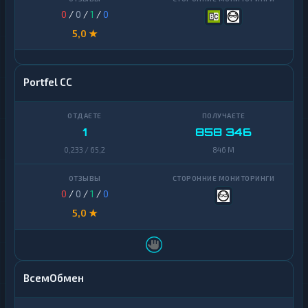
0
/
0
/
1
/
0
5,0 ★
Portfel CC
1
858 346
0,233 / 65,2
846 M
0
/
0
/
1
/
0
5,0 ★
ВсемОбмен