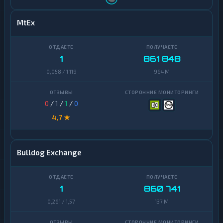
MtEx
1
861 848
0,058 / 1 119
964 M
0
/
1
/
1
/
0
4,7 ★
Bulldog Exchange
1
860 741
0,261 / 1,57
137 M