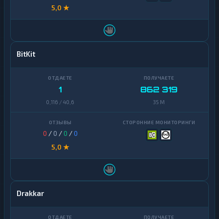
5,0 ★
BitKit
1
862 319
0,116 / 40,6
35 M
0
/
0
/
0
/
0
5,0 ★
Drakkar