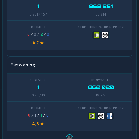
1
862 261
0,261 / 1,57
37,9 M
0
/
0
/
2
/
0
4,7 ★
Exswaping
1
862 020
0,25 / 10
19,5 M
0
/
1
/
1
/
0
4,8 ★