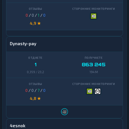
Uniswap
1
0
/
0
/
1
/
0
VeChain
1
4,9 ★
Waves
1
Yearn
1
Dynasty-pay
Finance
Zcash
1
1
863 245
0,359 / 23,2
194 M
0
/
0
/
7
/
0
4,8 ★
4esnok