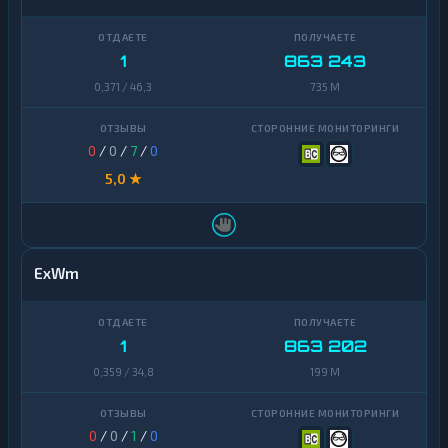
1
863 243
0,371 / 46,3
735 M
0
/
0
/
7
/
0
5,0 ★
ExWm
1
863 202
0,359 / 34,8
199 M
0
/
0
/
1
/
0