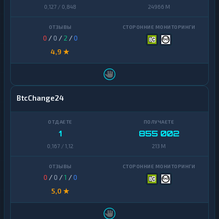
0,127 / 0,848
24966 M
0
/
0
/
2
/
0
4,9 ★
BtcChange24
1
855 002
0,167 / 1,12
213 M
0
/
0
/
1
/
0
5,0 ★