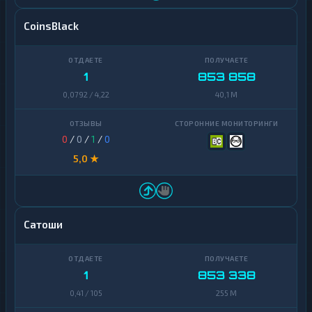
CoinsBlack
1
853 858
0,0792 / 4,22
40,1 M
0
/
0
/
1
/
0
5,0 ★
Сатоши
1
853 338
0,41 / 105
255 M