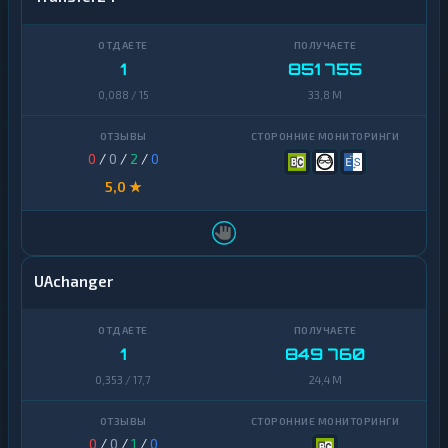
1
851 755
0,088 / 15
33,8 M
0
/
0
/
2
/
0
5,0 ★
UAchanger
1
849 760
0,353 / 17,7
24,4 M
0
/
0
/
1
/
0