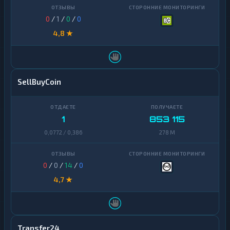
0
/
1
/
0
/
0
4,8 ★
SellBuyCoin
1
853 115
0,0772 / 0,386
278 M
0
/
0
/
14
/
0
4,7 ★
Transfer24