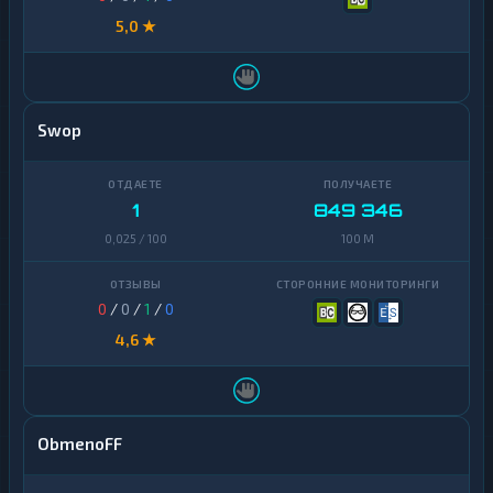
5,0 ★
Swop
1
849 346
0,025 / 100
100 M
0
/
0
/
1
/
0
4,6 ★
ObmenoFF