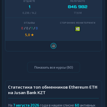
1
846 982
0,236 / 14,2
77,6 M
0
/
0
/
1
/
0
5,0 ★
Показать все курсы (
60
)
Статистика топ обменников Ethereum ETH
на Jusan Bank KZT
На
7 августа 2026
года в нашем списке
60
активных