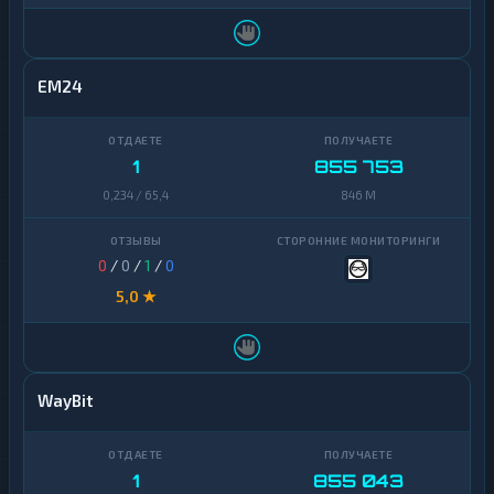
EM24
1
855 753
0,234 / 65,4
846 M
0
/
0
/
1
/
0
5,0 ★
WayBit
1
855 043