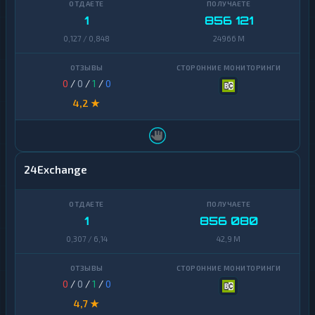
1
856 121
0,127 / 0,848
24966 M
0
/
0
/
1
/
0
4,2 ★
24Exchange
1
856 080
0,307 / 6,14
42,9 M
0
/
0
/
1
/
0
4,7 ★