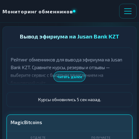
Мониторинг обменников
НАПРАВЛЕНИЕ
Вывод эфириума на Jusan Bank KZT
×
ОБМЕНА
Рейтинг обменников для вывода эфириума на Jusan
★ ИЗБРАННОЕ
ВСЕ РАЗДЕЛЫ
Bank KZT. Сравните курсы, резервы и отзывы —
выберите сервис с быстрым зачислением на
О
П
Читать далее
Т
О
банковский счёт.
Д
Л
А
У
Ё
Ч
Курсы обновились 6 сек назад.
Т
А
Е
Е
Т
ETH
MagicBitcoins
Е
Jusan Bank