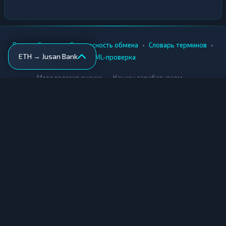
•
•
•
•
Вики
Города
Безопасность обмена
Словарь терминов
ETH → Jusan Bank
AML-проверка
•
•
Методология оценки
Как мы зарабатываем
Для обменников
Купить крипту
Продать крипту
Купить за рубли
Продать за рубли