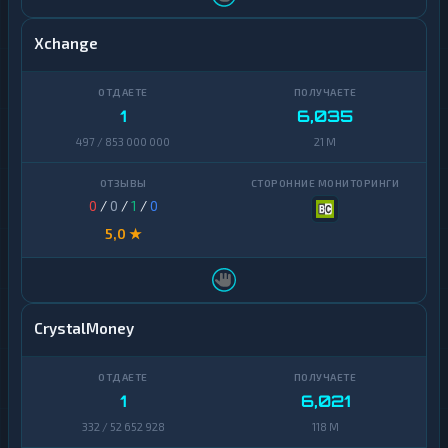
Xchange
1
6,035
497 / 853 000 000
21 M
0
/
0
/
1
/
0
5,0 ★
CrystalMoney
1
6,021
332 / 52 652 928
118 M