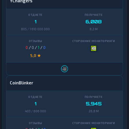
YChangers
1
6,008
805 / 1 610 000 000
8,2 M
0
/
0
/
1
/
0
5,0 ★
CoinBlinker
1
5,945
403 / 806 000
26,8 M