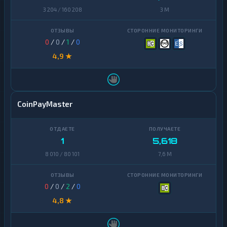
3 204 / 160 208
3 M
0
/
0
/
1
/
0
4,9 ★
CoinPayMaster
1
5,618
8 010 / 80 101
7,6 M
0
/
0
/
2
/
0
4,8 ★