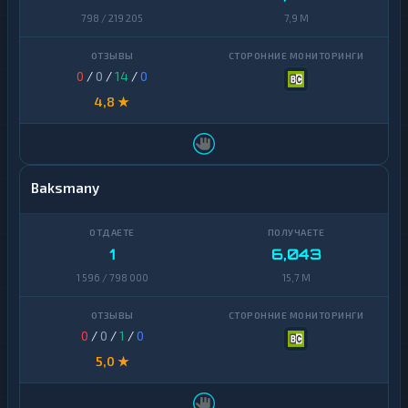
798 / 219 205
7,9 M
0
/
0
/
14
/
0
4,8 ★
Baksmany
1
6,043
1 596 / 798 000
15,7 M
0
/
0
/
1
/
0
5,0 ★