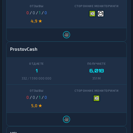
0
/
0
/
1
/
0
4,9 ★
ProstovCash
1
6,018
332 / 1 590 000 000
351 M
0
/
0
/
1
/
0
5,0 ★