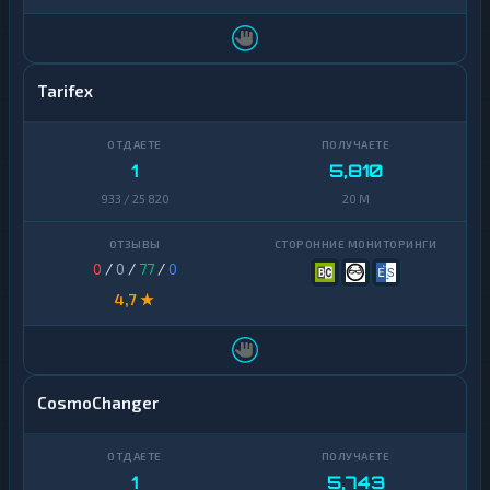
Tarifex
1
5,810
933 / 25 820
20 M
0
/
0
/
77
/
0
4,7 ★
CosmoChanger
1
5,743