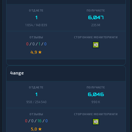
1
6,047
1 654 / 148 839
235 M
0
/
0
/
1
/
0
4,9 ★
4ange
1
6,046
958 / 254 540
990 K
0
/
0
/
16
/
0
5,0 ★