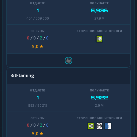
1
5,936
404 / 809 000
27,9 M
0
/
0
/
2
/
0
5,0 ★
BitFlaming
1
5,922
882 / 80 215
2,9 M
0
/
0
/
2
/
0
5,0 ★