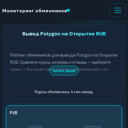
Мониторинг обменников
НАПРАВЛЕНИЕ
Вывод Polygon на Открытие RUB
×
ОБМЕНА
Рейтинг обменников для вывода Polygon на Открытие
★ ИЗБРАННОЕ
ВСЕ РАЗДЕЛЫ
RUB. Сравните курсы, резервы и отзывы — выберите
сервис с быстрым зачислением на банковский счёт.
О
П
Читать далее
Т
О
Д
Л
А
У
Ё
Ч
Курсы обновились 5 сек назад.
Т
А
Е
Е
Т
POL
PVB
Е
Открытие