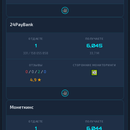
24PayBank
1
6,045
331 / 158 055 858
33,7 M
0
/
0
/
2
/
0
4,9 ★
Монеткинс
1
6,044