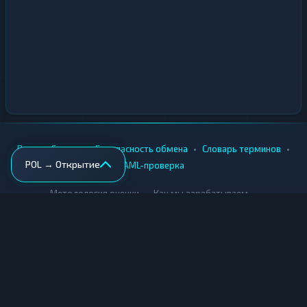
•
•
•
•
Вики
Города
Безопасность обмена
Словарь терминов
POL → Открытие
AML-проверка
•
•
Методология оценки
Как мы зарабатываем
Для обменников
Купить крипту
Продать крипту