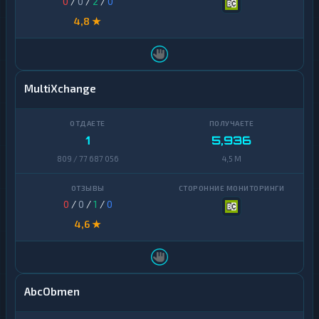
0
/
0
/
2
/
0
4,8 ★
MultiXchange
1
5,936
809 / 77 687 056
4,5 M
0
/
0
/
1
/
0
4,6 ★
AbcObmen