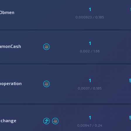
1
-Obmen
0,000923 / 0,185
1
amonCash
0,002 / 1,66
1
ooperation
0,0037 / 0,185
1
-change
0,00647 / 0,24