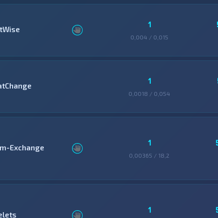
1
itWise
0,004 / 0,015
1
atChange
0,0018 / 0,054
1
im-Exchange
0,00365 / 18,2
1
elets