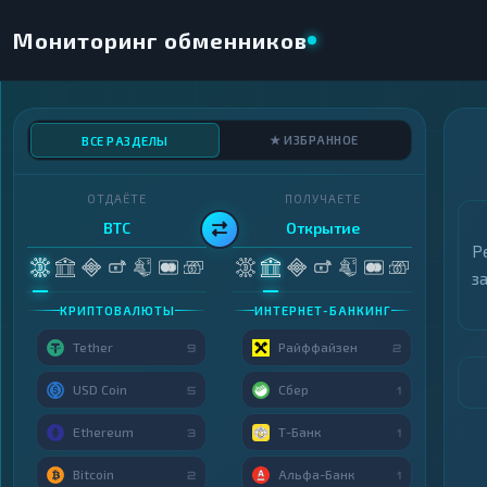
Мониторинг обменников
★ ИЗБРАННОЕ
ВСЕ РАЗДЕЛЫ
ОТДАЁТЕ
ПОЛУЧАЕТЕ
BTC
Открытие
Р
з
КРИПТОВАЛЮТЫ
ИНТЕРНЕТ-БАНКИНГ
Tether
Райффайзен
9
2
USD Coin
Сбер
5
1
Ethereum
Т-Банк
3
1
Bitcoin
Альфа-Банк
2
1