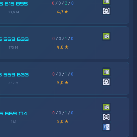
0
/
0
/
2
/
0
5 615 895
4,7 ★
33,6 M
0
/
0
/
1
/
0
5 569 633
4,8 ★
175 M
0
/
0
/
1
/
0
5 569 633
5,0 ★
232 M
0
/
0
/
1
/
0
5 569 174
5,0 ★
1 M