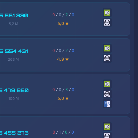
0
/
0
/
2
/
0
5 561 330
5,0 ★
5,2 M
0
/
0
/
2
/
0
5 554 431
4,9 ★
268 M
0
/
0
/
3
/
0
5 479 860
5,0 ★
100 M
0
/
1
/
0
/
0
5 455 273