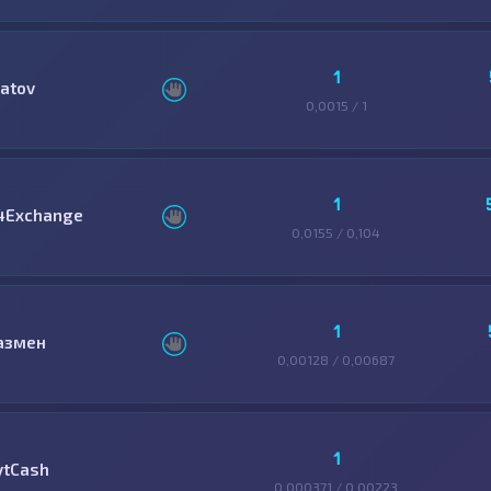
1
latov
0,0015 / 1
1
4Exchange
0,0155 / 0,104
1
азмен
0,00128 / 0,00687
1
ytCash
0,000371 / 0,00223