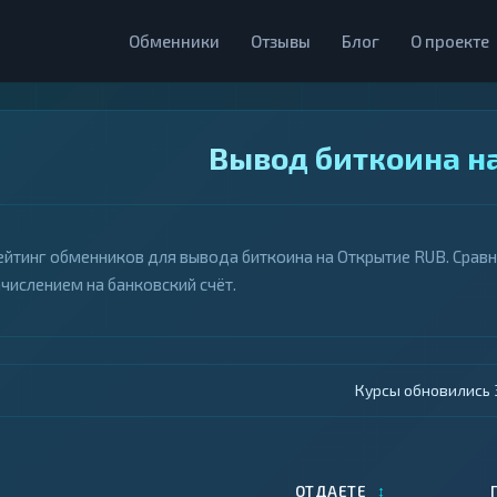
Обменники
Отзывы
Блог
О проекте
Вывод биткоина н
ейтинг обменников для вывода биткоина на Открытие RUB. Сравни
ачислением на банковский счёт.
Курсы обновились 4
↕
ОТДАЕТЕ