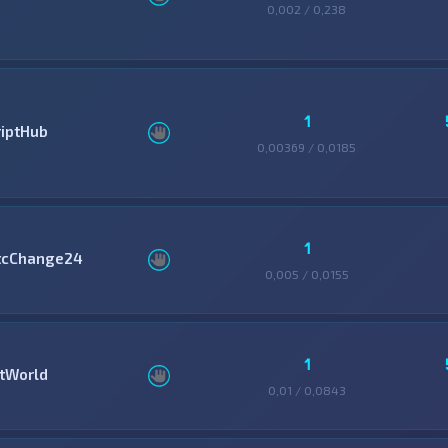
0,002 / 0,238
1
riptHub
0,00369 / 0,0185
1
tcChange24
0,005 / 0,0155
1
itWorld
0,01 / 0,0843