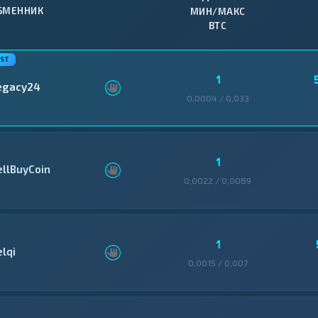
БМЕННИК
МИН/МАКС
BTC
1
egacy24
0,0004 / 0,033
1
ellBuyCoin
0,0022 / 0,0089
1
elqi
0,0015 / 0,007