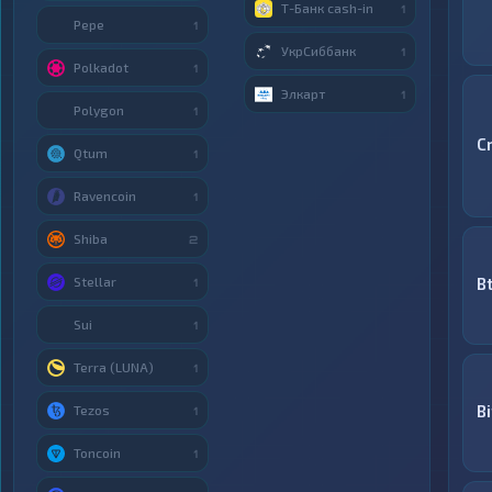
Т-Банк cash-in
1
Pepe
1
УкрСиббанк
1
Polkadot
1
Элкарт
1
Polygon
1
C
Qtum
1
Ravencoin
1
Shiba
2
Stellar
B
1
Sui
1
Terra (LUNA)
1
B
Tezos
1
Toncoin
1