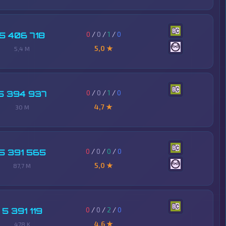
0
/
0
/
1
/
0
5 406 718
5,0 ★
5,4 M
0
/
0
/
1
/
0
5 394 937
4,7 ★
30 M
0
/
0
/
0
/
0
5 391 565
5,0 ★
87,7 M
0
/
0
/
2
/
0
5 391 119
4,6 ★
478 K