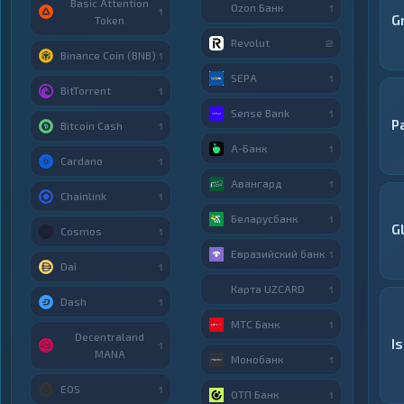
Basic Attention
Ozon Банк
1
1
G
Token
Revolut
2
Binance Coin (BNB)
1
SEPA
1
BitTorrent
1
Sense Bank
1
P
Bitcoin Cash
1
А-Банк
1
Cardano
1
Авангард
1
Chainlink
1
Беларусбанк
1
G
Cosmos
1
Евразийский банк
1
Dai
1
Карта UZCARD
1
Dash
1
МТС Банк
1
Decentraland
I
1
MANA
Монобанк
1
EOS
1
ОТП Банк
1