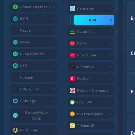
Ethereum Classic
1
Открытие
1
B
ICON
1
RUB
★
Kaspa
1
Ощадбанк
1
Maker
1
ПУМБ
1
C
NEAR Protocol
1
Почта Банк
1
NEO
1
Приват24
1
Notcoin
1
Росбанк
1
Official Trump
1
Русский Стандарт
1
R
Ontology
1
Сбер QR
1
PancakeSwap
Счет телефона
1
1
CAKE
Т-Банк QR
1
Pax Dollar
1
D