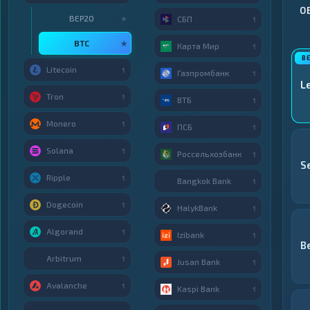
О
BEP20
★
СБП
1
BTC
★
Карта Мир
1
Litecoin
1
Газпромбанк
1
L
Tron
1
ВТБ
1
Monero
1
ПСБ
1
Solana
1
Россельхозбанк
1
S
Ripple
1
Bangkok Bank
1
Dogecoin
1
HalykBank
1
Algorand
1
Izibank
1
B
Arbitrum
1
Jusan Bank
1
Avalanche
1
Kaspi Bank
1