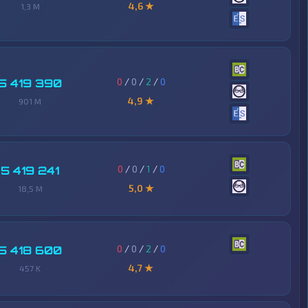
4,6 ★
1,3 M
0
/
0
/
2
/
0
5 419 390
4,9 ★
901 M
0
/
0
/
1
/
0
5 419 241
5,0 ★
18,5 M
0
/
0
/
2
/
0
5 418 600
4,7 ★
457 K