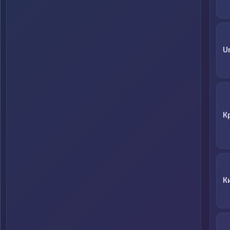
U
К
К