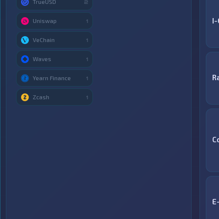
TrueUSD
2
I
Uniswap
1
VeChain
1
Waves
1
R
Yearn Finance
1
Zcash
1
C
E