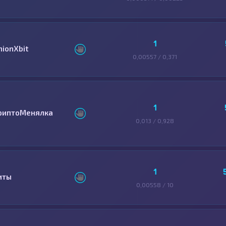
1
nionXbit
0,00557 / 0,371
1
риптоМенялка
0,013 / 0,928
1
иты
0,00558 / 10