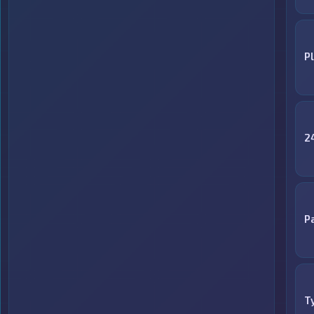
P
2
Р
T