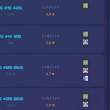
0
/
1
/
0
/
0
5 415 426
5,0 ★
5,7 M
0
/
0
/
1
/
0
5 414 188
5,0 ★
9 M
0
/
0
/
1
/
0
5 408 068
4,7 ★
324 M
0
/
0
/
2
/
0
5 408 068
5,0 ★
100 M