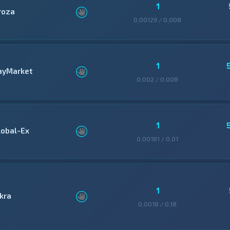
1
roza
0,00129 / 0,008
1
ayMarket
0,002 / 0,008
1
lobal-Ex
0,00181 / 0,01
1
skra
0,0018 / 0,18