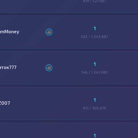
619 / 521 987
1
mMoney
622 / 1 243 881
1
иток777
746 / 1 243 881
1
Z007
611 / 305 679
1