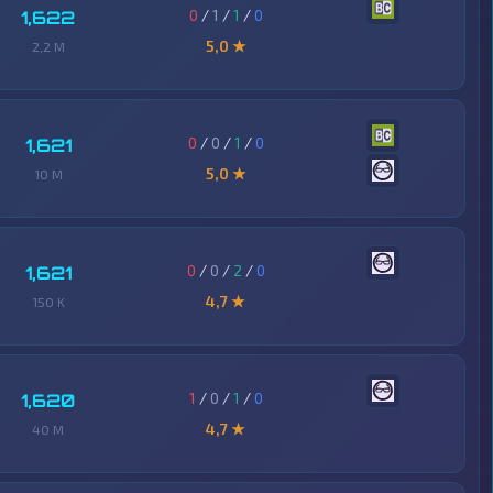
0
/
1
/
1
/
0
1,622
5,0 ★
2,2 M
0
/
0
/
1
/
0
1,621
5,0 ★
10 M
0
/
0
/
2
/
0
1,621
4,7 ★
150 K
1
/
0
/
1
/
0
1,620
4,7 ★
40 M