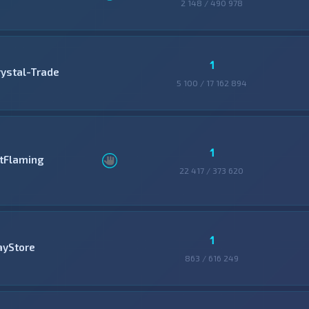
2 148 / 490 978
1
rystal-Trade
5 100 / 17 162 894
1
itFlaming
22 417 / 373 620
1
ayStore
863 / 616 249