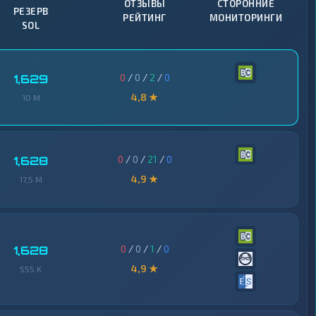
ОТЗЫВЫ
СТОРОННИЕ
РЕЗЕРВ
РЕЙТИНГ
МОНИТОРИНГИ
SOL
0
/
0
/
2
/
0
1,629
4,8 ★
10 M
0
/
0
/
21
/
0
1,628
4,9 ★
17,5 M
0
/
0
/
1
/
0
1,628
4,9 ★
555 K