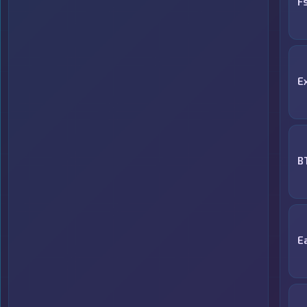
F
E
B
E