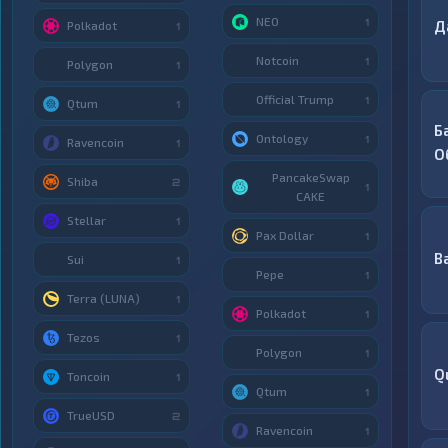
NEO
1
Д
Polkadot
1
Notcoin
1
Polygon
1
Official Trump
1
Qtum
1
Б
Ontology
1
Ravencoin
1
О
PancakeSwap
Shiba
2
1
CAKE
Stellar
1
Pax Dollar
1
B
Sui
1
Pepe
1
Terra (LUNA)
1
Polkadot
1
Tezos
1
Polygon
1
Q
Toncoin
1
Qtum
1
TrueUSD
2
Ravencoin
1