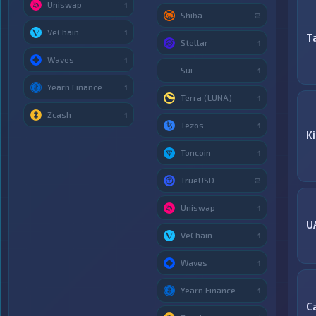
Uniswap
1
Shiba
2
VeChain
1
T
Stellar
1
Waves
1
Sui
1
Yearn Finance
1
Terra (LUNA)
1
Zcash
1
Tezos
1
K
Toncoin
1
TrueUSD
2
Uniswap
1
U
VeChain
1
Waves
1
Yearn Finance
1
С