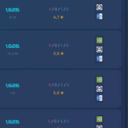
0
/
0
/
1
/
0
1,626
4,7 ★
15 M
0
/
0
/
1
/
0
1,626
5,0 ★
14,9 M
0
/
0
/
2
/
0
1,626
5,0 ★
1 M
0
/
0
/
4
/
0
1,626