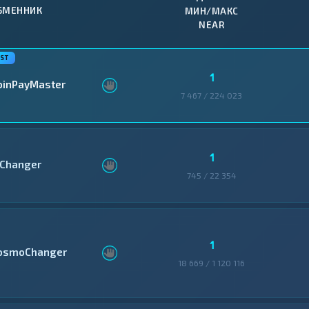
БМЕННИК
МИН/МАКС
NEAR
1
oinPayMaster
7 467 / 224 023
1
Changer
745 / 22 354
1
osmoChanger
18 669 / 1 120 116