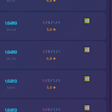
4,8 ★
843 K
0
/
0
/
1
/
0
1,608
5,0 ★
39,4 M
0
/
0
/
0
/
1
1,608
4,8 ★
26,7 M
0
/
0
/
3
/
0
1,603
5,0 ★
530 K
0
/
0
/
3
/
0
1,603