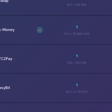
swap
81,1 / 335 934
1
x-Money
15,4 / 75 800 000
1
TC2Pay
250 / 563 166
1
asyBit
18,4 / 4 791 674