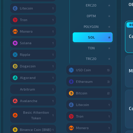
О
ERC20
★
Litecoin
1
OPTM
★
Tron
1
POLYGON
★
Monero
1
C
SOL
★
Solana
1
TON
★
Ripple
1
TRC20
★
Dogecoin
1
USD Coin
M
5
Algorand
1
Ethereum
3
Arbitrum
1
Bitcoin
2
Avalanche
1
Litecoin
1
C
Basic Attention
1
Tron
1
Token
Monero
1
Binance Coin (BNB)
1