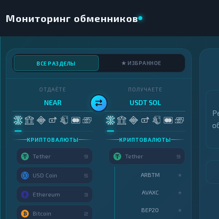
Мониторинг обменников
★ ИЗБРАННОЕ
ВСЕ РАЗДЕЛЫ
ОТДАЁТЕ
ПОЛУЧАЕТЕ
NEAR
USDT SOL
Р
о
КРИПТОВАЛЮТЫ
КРИПТОВАЛЮТЫ
Tether
Tether
9
9
ARBTM
★
USD Coin
5
AVAXC
★
Ethereum
3
BEP20
★
Bitcoin
2