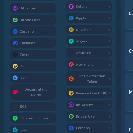
Solana
1
BitTorrent
1
Lu
Ripple
1
Bitcoin Cash
1
Dogecoin
1
Cardano
1
Algorand
1
Chainlink
1
C
Arbitrum
1
Cosmos
1
Avalanche
1
Dai
1
Basic Attention
Dash
1
1
Token
Decentraland
M
1
Binance Coin (BNB)
1
MANA
BitTorrent
1
EOS
1
Bitcoin Cash
1
Ethereum Classic
1
Cardano
1
C
ICON
1