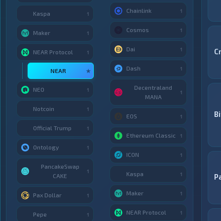
Chainlink
1
Kaspa
1
Cosmos
1
Maker
1
Dai
1
C
NEAR Protocol
1
Dash
1
NEAR
★
Decentraland
NEO
1
1
MANA
Notcoin
1
B
EOS
1
Official Trump
1
Ethereum Classic
1
Ontology
1
ICON
1
PancakeSwap
1
Kaspa
1
CAKE
P
Maker
1
Pax Dollar
1
NEAR Protocol
1
Pepe
1