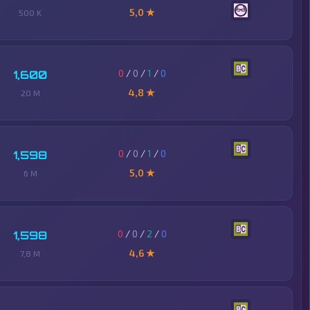
5,0 ★
500 K
0
/
0
/
1
/
0
1,600
4,8 ★
20 M
0
/
0
/
1
/
0
1,598
5,0 ★
6 M
0
/
0
/
2
/
0
1,598
4,6 ★
7,8 M