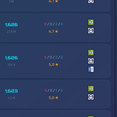
4,7 ★
1 M
0
/
0
/
2
/
0
1,626
4,7 ★
27,9 M
0
/
0
/
2
/
0
1,626
5,0 ★
724 K
0
/
0
/
1
/
0
1,623
5,0 ★
4,1 M