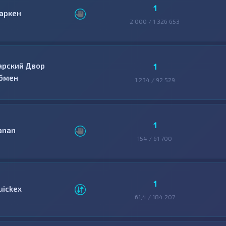
1
аркен
2 000 / 1 326 653
арский Двор
1
бмен
1 234 / 92 529
1
anan
154 / 61 700
1
uickex
61,4 / 184 207