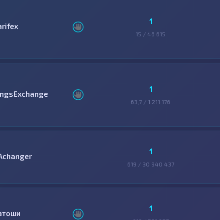
1
arifex
15 / 46 615
1
ingsExchange
63,7 / 1 211 176
1
Achanger
619 / 30 940 437
1
атоши