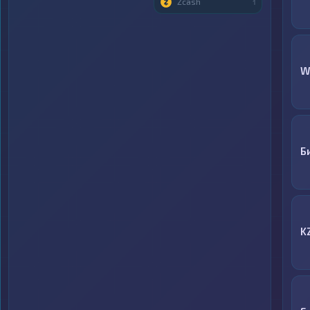
Zcash
1
W
Б
K