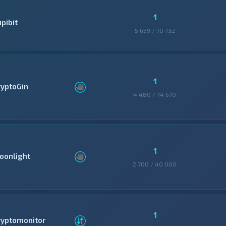
1
pibit
5 659 / 70 732
1
ryptoGin
4 480 / 74 670
1
oonlight
2 700 / 40 000
1
ryptomonitor