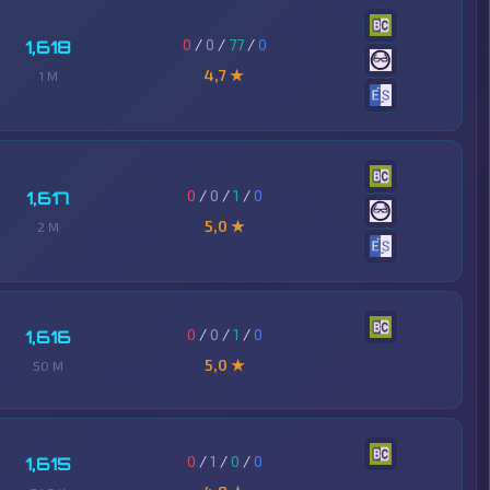
0
/
0
/
77
/
0
1,618
4,7 ★
1 M
0
/
0
/
1
/
0
1,617
5,0 ★
2 M
0
/
0
/
1
/
0
1,616
5,0 ★
50 M
0
/
1
/
0
/
0
1,615