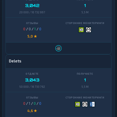
3,042
1
20 000 / 16 732 867
5,5 M
0
/
0
/
1
/
0
5,0 ★
Delets
3,043
1
50 000 / 16 733 792
5,5 M
0
/
1
/
0
/
0
4,6 ★