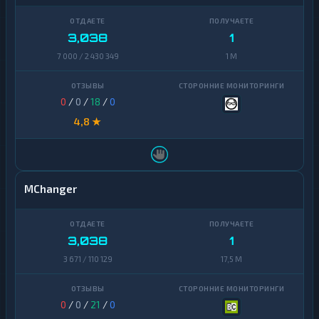
3,038
1
7 000 / 2 430 349
1 M
0
/
0
/
18
/
0
4,8 ★
MChanger
3,038
1
3 671 / 110 129
17,5 M
0
/
0
/
21
/
0