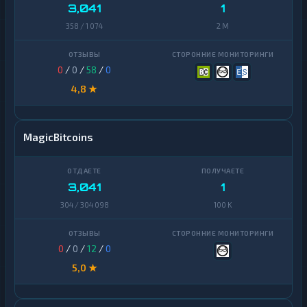
3,041
1
358 / 1 074
2 M
0
/
0
/
58
/
0
4,8 ★
MagicBitcoins
3,041
1
304 / 304 098
100 K
0
/
0
/
12
/
0
5,0 ★