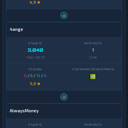
4,9 ★
4ange
3,040
1
7 342 / 110 127
7,4 M
0
/
0
/
16
/
0
5,0 ★
AlwaysMoney