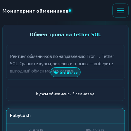
Мониторинг обменников
НАПРАВЛЕНИЕ
Обмен трона на Tether SOL
×
ОБМЕНА
Рейтинг обменников по направлению Tron → Tether
★ ИЗБРАННОЕ
ВСЕ РАЗДЕЛЫ
SOL. Сравните курсы, резервы и отзывы — выберите
выгодный обмен между сетями.
О
П
Читать далее
Т
О
Д
Л
А
У
Ё
Ч
Курсы обновились 6 сек назад.
Т
А
Е
Е
Т
TRX
RubyCash
Е
USDT SOL