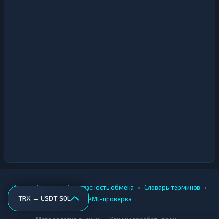
•
•
•
•
Вики
Города
Безопасность обмена
Словарь терминов
TRX → USDT SOL
AML-проверка
•
•
Методология оценки
Как мы зарабатываем