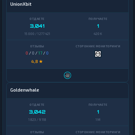
UnionXbit
3,041
1
15 000 / 1 277 421
420 K
0
/
0
/
17
/
0
4,8 ★
Goldenwhale
3,042
1
1 823 / 9 118
1 M