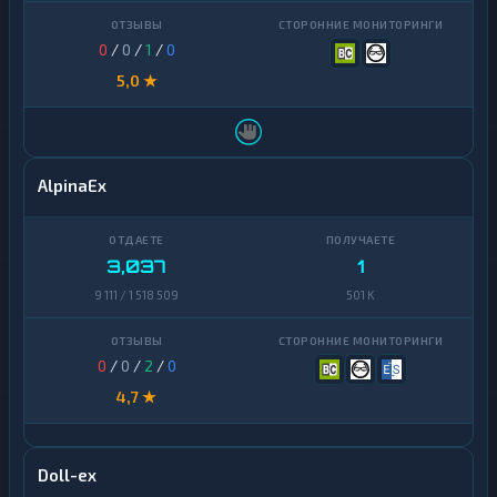
0
/
0
/
1
/
0
5,0 ★
AlpinaEx
3,037
1
9 111 / 1 518 509
501 K
0
/
0
/
2
/
0
4,7 ★
Doll-ex