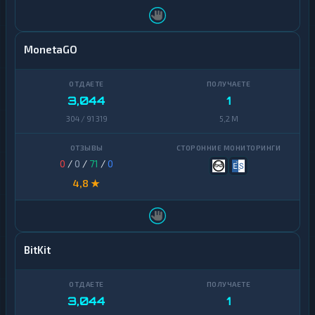
MonetaGO
3,044
1
304 / 91 319
5,2 M
0
/
0
/
71
/
0
4,8 ★
BitKit
3,044
1