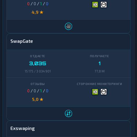
0
/
0
/
1
/
0
4,9 ★
SwapGate
3,035
1
15 175 / 3 034 901
77,8 M
0
/
0
/
1
/
0
5,0 ★
Exswaping