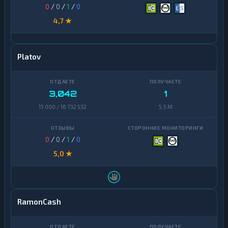
0
/
0
/
1
/
0
4,7 ★
Platov
3,042
1
15 000 / 16 732 532
5,5 M
0
/
0
/
1
/
0
5,0 ★
RamonCash