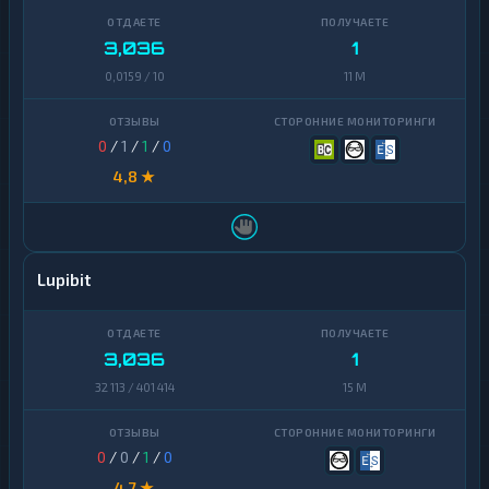
3,036
1
0,0159 / 10
11 M
0
/
1
/
1
/
0
4,8 ★
Lupibit
3,036
1
32 113 / 401 414
15 M
0
/
0
/
1
/
0
4,7 ★