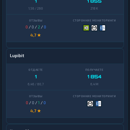
1
1 855
1,56 / 260
218 K
0
/
0
/
2
/
0
4,7 ★
Lupibit
1
1 854
6,46 / 80,7
6,4 M
0
/
0
/
1
/
0
4,7 ★