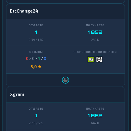
BtcChange24
1
1 852
0,34 / 1,67
232 K
0
/
0
/
1
/
0
5,0 ★
Xgram
1
1 852
2,65 / 519
642 K