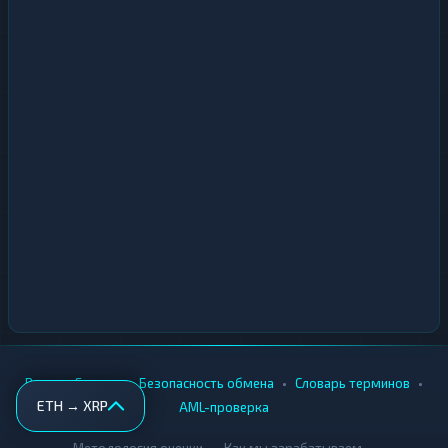
•
•
•
•
Вики
Города
Безопасность обмена
Словарь терминов
ETH → XRP
AML-проверка
•
•
Методология оценки
Как мы зарабатываем