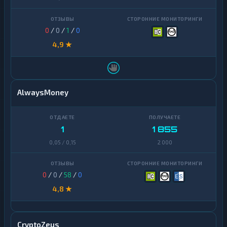
0
/
0
/
1
/
0
4,9 ★
AlwaysMoney
1
1 855
0,05 / 0,15
2 000
0
/
0
/
58
/
0
4,8 ★
CryptoZeus