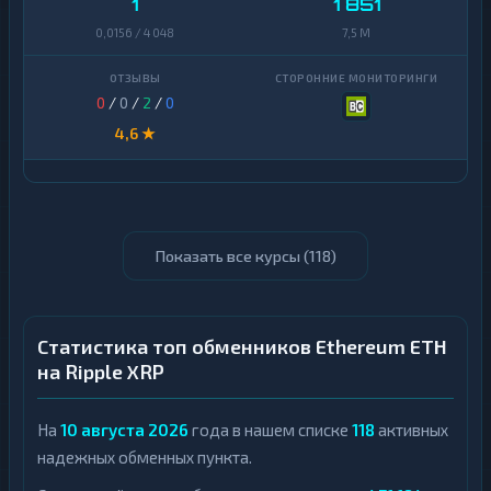
1
1 851
0,0156 / 4 048
7,5 M
0
/
0
/
2
/
0
4,6 ★
Показать все курсы (
118
)
Статистика топ обменников Ethereum ETH
на Ripple XRP
На
10 августа 2026
года в нашем списке
118
активных
надежных обменных пункта.