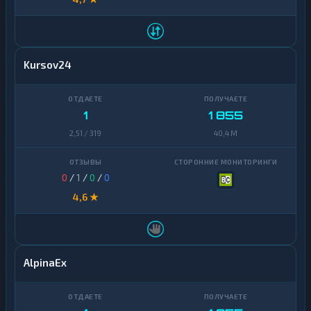
Kursov24
1
1 855
2,51 / 319
40,4 M
0
/
1
/
0
/
0
4,6 ★
AlpinaEx