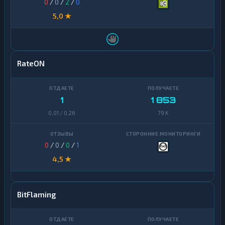
0
/
0
/
2
/
0
5,0 ★
RateON
1
1 853
0,01 / 0,26
79 K
0
/
0
/
0
/
1
4,5 ★
BitFlaming