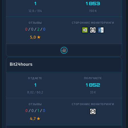
1
1 853
12,6 / 314
190 K
0
/
0
/
2
/
0
5,0 ★
Bit24hours
1
1 852
8,02 / 60,2
33 K
0
/
0
/
1
/
0
4,7 ★