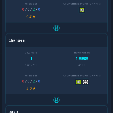
0
/
0
/
2
/
0
4,7 ★
Changee
1
1 852
6,49 / 519
459 K
0
/
0
/
2
/
0
5,0 ★
BitKit