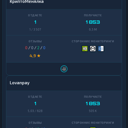
КриптоМенялка
1
1 853
1 / 3 507
6,5 M
0
/
0
/
2
/
0
4,9 ★
Lovanpay
1
1 853
5,03 / 628
505 K