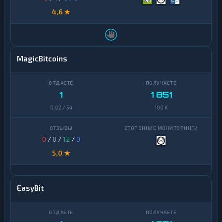
4,6 ★
MagicBitcoins
1
1 851
0,02 / 54
100 K
0
/
0
/
12
/
0
5,0 ★
EasyBit