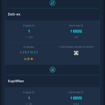
Doll-ex
1
1 855
1 / 539
1 M
0
/
0
/
18
/
0
4,8 ★
KupitMan
1
1 855
1 / 35
139 K