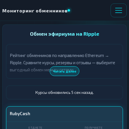
Мониторинг обменников
НАПРАВЛЕНИЕ
Обмен эфириума на Ripple
×
ОБМЕНА
Рейтинг обменников по направлению Ethereum →
★ ИЗБРАННОЕ
ВСЕ РАЗДЕЛЫ
Ripple. Сравните курсы, резервы и отзывы — выберите
выгодный обмен между сетями.
О
П
Читать далее
Т
О
Д
Л
А
У
Ё
Ч
Курсы обновились 6 сек назад.
Т
А
Е
Е
Т
ETH
RubyCash
Е
XRP