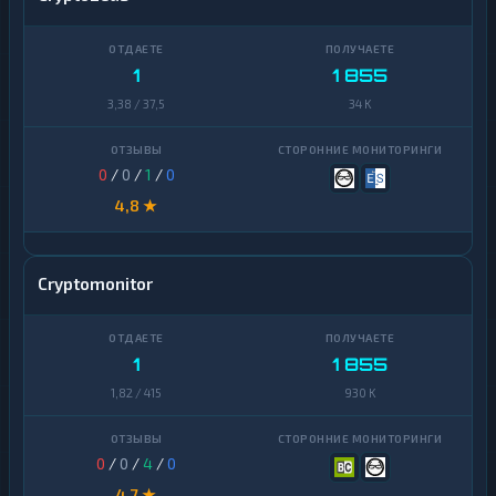
1
1 855
3,38 / 37,5
34 K
0
/
0
/
1
/
0
4,8 ★
Cryptomonitor
1
1 855
1,82 / 415
930 K
0
/
0
/
4
/
0
4,7 ★