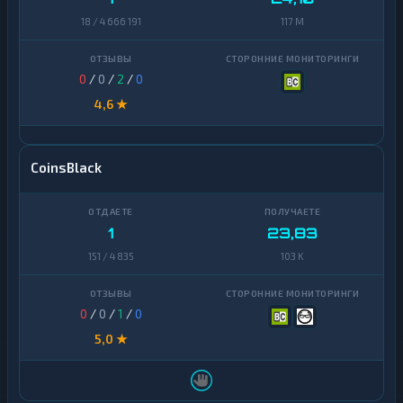
18 / 4 666 191
117 M
0
/
0
/
2
/
0
4,6 ★
CoinsBlack
1
23,83
151 / 4 835
103 K
0
/
0
/
1
/
0
5,0 ★