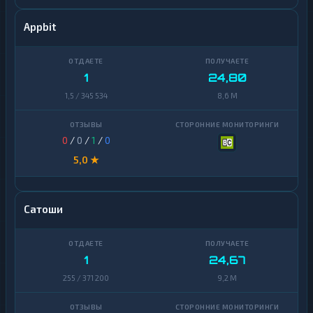
Appbit
1
24,80
1,5 / 345 534
8,6 M
0
/
0
/
1
/
0
5,0 ★
Сатоши
1
24,67
255 / 371 200
9,2 M