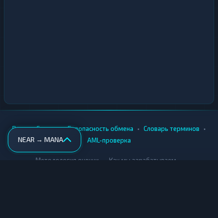
•
•
•
•
Вики
Города
Безопасность обмена
Словарь терминов
NEAR → MANA
AML-проверка
•
•
Методология оценки
Как мы зарабатываем
Для обменников
Купить крипту