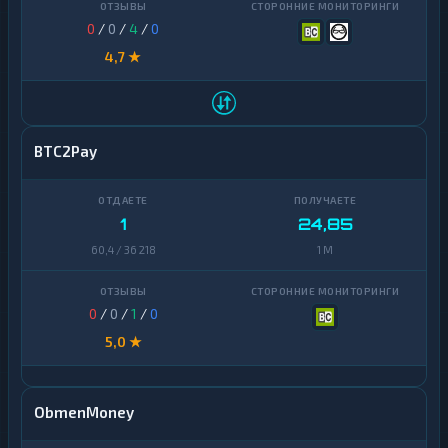
Zcash
1
Finance
0
/
0
/
4
/
0
Zcash
1
4,7 ★
BTC2Pay
1
24,85
60,4 / 36 218
1 M
0
/
0
/
1
/
0
5,0 ★
ObmenMoney