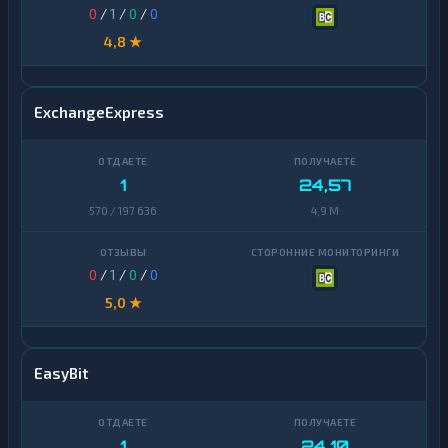
0
/
1
/
0
/
0
4,8 ★
ExchangeExpress
1
24,57
570 / 197 636
4,9 M
0
/
1
/
0
/
0
5,0 ★
EasyBit
1
24,10