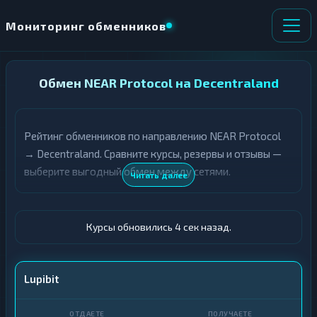
Мониторинг обменников
НАПРАВЛЕНИЕ
Обмен NEAR Protocol на Decentraland
×
ОБМЕНА
Рейтинг обменников по направлению NEAR Protocol
★ ИЗБРАННОЕ
ВСЕ РАЗДЕЛЫ
→ Decentraland. Сравните курсы, резервы и отзывы —
выберите выгодный обмен между сетями.
О
П
Читать далее
Т
О
Д
Л
А
У
Ё
Ч
Курсы обновились 5 сек назад.
Т
А
Е
Е
Т
NEAR
Lupibit
Е
MANA