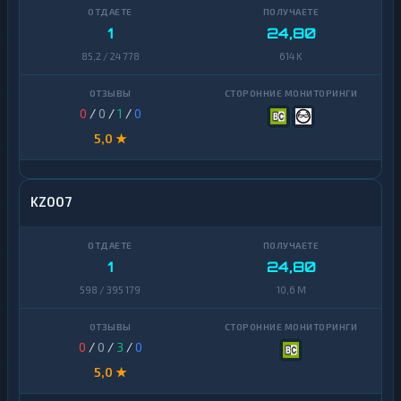
1
24,80
85,2 / 24 778
614 K
0
/
0
/
1
/
0
5,0 ★
KZ007
1
24,80
598 / 395 179
10,6 M
0
/
0
/
3
/
0
5,0 ★