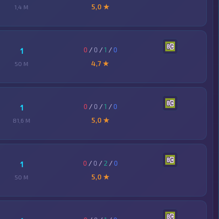
5,0 ★
1,4 M
0
/
0
/
1
/
0
1
4,7 ★
50 M
0
/
0
/
1
/
0
1
5,0 ★
81,6 M
0
/
0
/
2
/
0
1
5,0 ★
50 M