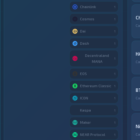
Chainlink
1
C
Cosmos
1
Са
Dai
1
Dash
1
H
Decentraland
1
MANA
Са
EOS
1
Ethereum Classic
1
B
ICON
Са
1
Kaspa
1
Maker
1
N
Са
NEAR Protocol
1