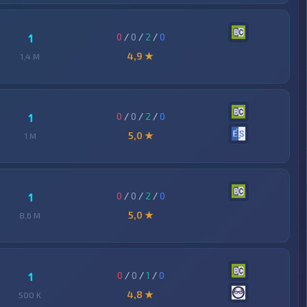
0
/
0
/
2
/
0
1
4,9 ★
1,4 M
0
/
0
/
2
/
0
1
5,0 ★
1 M
0
/
0
/
2
/
0
1
5,0 ★
8,6 M
0
/
0
/
1
/
0
1
4,8 ★
500 K