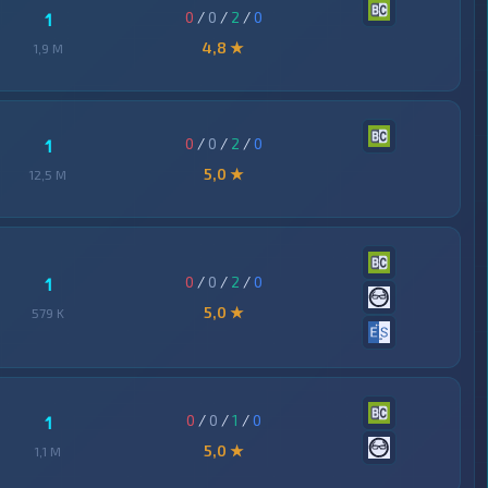
0
/
0
/
2
/
0
1
4,8 ★
1,9 M
0
/
0
/
2
/
0
1
5,0 ★
12,5 M
0
/
0
/
2
/
0
1
5,0 ★
579 K
0
/
0
/
1
/
0
1
5,0 ★
1,1 M