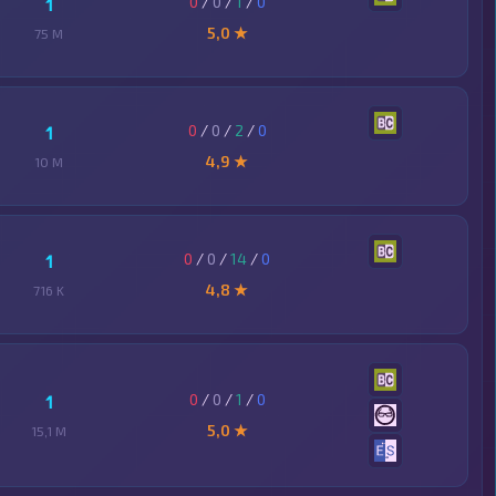
0
/
0
/
1
/
0
1
5,0 ★
75 M
0
/
0
/
2
/
0
1
4,9 ★
10 M
0
/
0
/
14
/
0
1
4,8 ★
716 K
0
/
0
/
1
/
0
1
5,0 ★
15,1 M