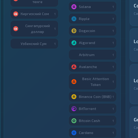
тенге
C
Solana
1
Са
Киргизский Сом
1
Ripple
1
Сингапурский
1
Dogecoin
1
доллар
L
Algorand
1
Узбекский Сум
1
Са
Arbitrum
1
Avalanche
1
Basic Attention
L
1
Token
Са
Binance Coin (BNB)
1
BitTorrent
1
G
Bitcoin Cash
1
Са
Cardano
1