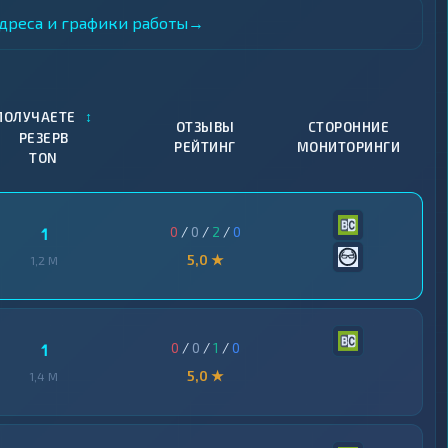
адреса и графики работы
→
↕
ПОЛУЧАЕТЕ
ОТЗЫВЫ
СТОРОННИЕ
РЕЗЕРВ
РЕЙТИНГ
МОНИТОРИНГИ
TON
0
/
0
/
2
/
0
1
5,0 ★
1,2 M
0
/
0
/
1
/
0
1
5,0 ★
1,4 M