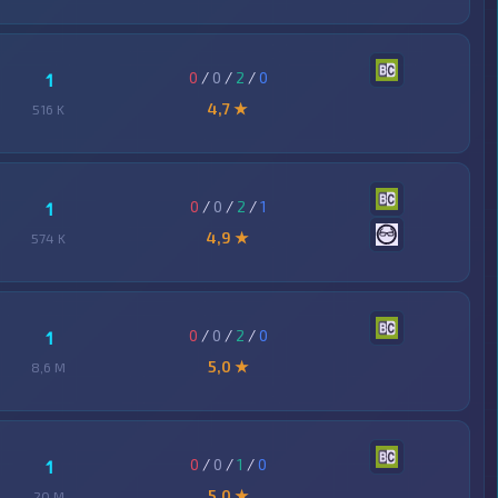
0
/
0
/
2
/
0
1
4,7 ★
516 K
0
/
0
/
2
/
1
1
4,9 ★
574 K
0
/
0
/
2
/
0
1
5,0 ★
8,6 M
0
/
0
/
1
/
0
1
5,0 ★
20 M