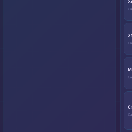
X
Са
2
Са
М
Са
C
Са