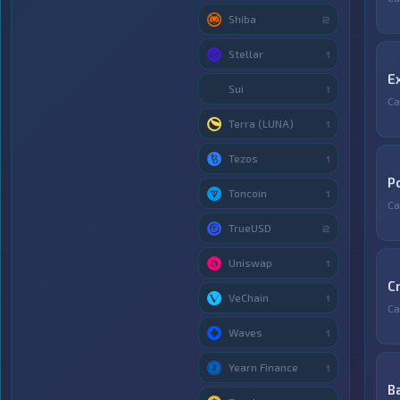
Shiba
2
Stellar
1
E
Sui
1
Са
Terra (LUNA)
1
Tezos
1
P
Toncoin
1
Са
TrueUSD
2
Uniswap
1
C
VeChain
1
Са
Waves
1
Yearn Finance
1
B