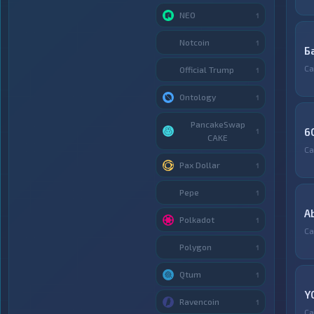
NEO
1
Notcoin
1
Б
Са
Official Trump
1
Ontology
1
PancakeSwap
6
1
CAKE
Са
Pax Dollar
1
Pepe
1
A
Polkadot
1
Са
Polygon
1
Qtum
1
Y
Ravencoin
1
Са