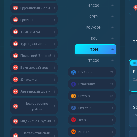
ERC20
★
Грузинский Лари
1
OPTM
★
Гривны
1
POLYGON
★
Тайский Бат
1
SOL
★
О
Турецкая Лира
1
TON
★
Польский Злотый
1
TRC20
★
Болгарский лев
1
E
USD Coin
5
Дирхамы
Са
1
Ethereum
3
Армянский драм
1
Bitcoin
2
Белорусские
1
S
Litecoin
1
рубли
Са
Tron
1
Индийская рупия
1
Monero
1
Казахстанский
1