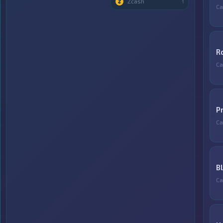
Zcash
1
Са
R
Са
P
Са
B
Са