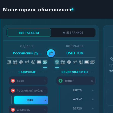
Мониторинг обменников
★ ИЗБРАННОЕ
ВСЕ РАЗДЕЛЫ
ОТДАЁТЕ
ПОЛУЧАЕТЕ
Российский рубль
USDT TON
К
п
т
НАЛИЧНЫЕ
КРИПТОВАЛЮТЫ
Евро
Tether
1
9
ARBTM
★
Российский рубль
1
AVAXC
★
RUB
★
BEP20
★
Доллары
1