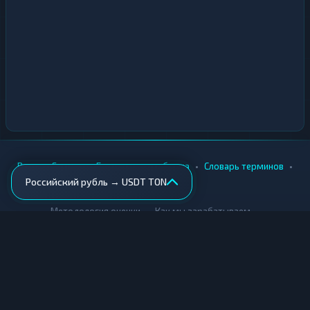
•
•
•
•
Вики
Города
Безопасность обмена
Словарь терминов
Российский рубль → USDT TON
AML-проверка
•
•
Методология оценки
Как мы зарабатываем
Для обменников
Купить крипту
Продать крипту