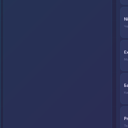
N
Ч
E
М
Б
Ка
P
Т