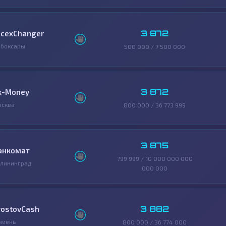
3 872
icexChanger
ебоксары
500 000 / 7 500 000
3 872
x-Money
осква
800 000 / 36 773 999
3 875
анкомат
799 999 / 10 000 000 000
лининград
000 000
3 882
rostovCash
юмень
800 000 / 36 774 000