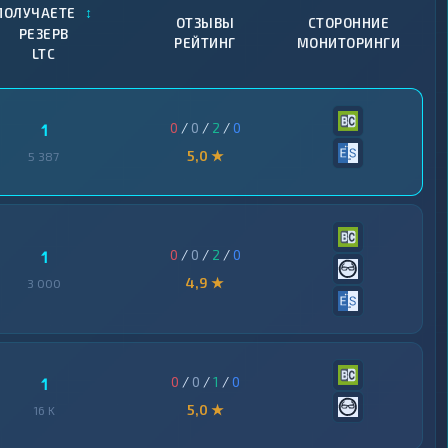
↕
ПОЛУЧАЕТЕ
ОТЗЫВЫ
СТОРОННИЕ
РЕЗЕРВ
РЕЙТИНГ
МОНИТОРИНГИ
LTC
0
/
0
/
2
/
0
1
5,0 ★
5 387
0
/
0
/
2
/
0
1
4,9 ★
3 000
0
/
0
/
1
/
0
1
5,0 ★
16 K