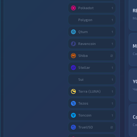
Polkadot
1
R
М
Polygon
1
Qtum
1
Ravencoin
1
М
Са
Shiba
2
Stellar
1
Sui
1
Y
Ч
Terra (LUNA)
1
Tezos
1
Toncoin
1
C
Са
TrueUSD
2