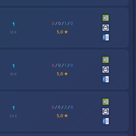
0
/
0
/
1
/
0
1
5,0 ★
10 K
0
/
0
/
1
/
0
1
5,0 ★
10 K
0
/
0
/
2
/
0
1
5,0 ★
24 K