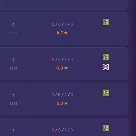
0
/
0
/
1
/
0
1
4,7 ★
156 K
0
/
0
/
1
/
0
1
4,9 ★
1,1 M
0
/
0
/
2
/
0
1
5,0 ★
1,1 M
0
/
0
/
1
/
0
1