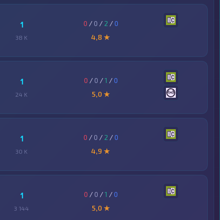
0
/
0
/
2
/
0
1
4,8 ★
38 K
0
/
0
/
1
/
0
1
5,0 ★
24 K
0
/
0
/
2
/
0
1
4,9 ★
30 K
0
/
0
/
1
/
0
1
5,0 ★
3 144