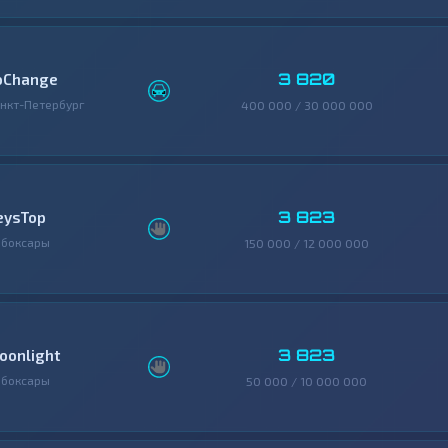
3 820
oChange
нкт-Петербург
400 000 / 30 000 000
3 823
eysTop
ебоксары
150 000 / 12 000 000
3 823
oonlight
ебоксары
50 000 / 10 000 000