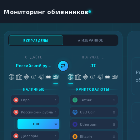
Мониторинг обменников
★ ИЗБРАННОЕ
ВСЕ РАЗДЕЛЫ
ОТДАЁТЕ
ПОЛУЧАЕТЕ
Российский рубль
LTC
Р
о
НАЛИЧНЫЕ
КРИПТОВАЛЮТЫ
Евро
Tether
1
9
Российский рубль
USD Coin
1
5
RUB
★
Ethereum
3
Доллары
1
Bitcoin
2