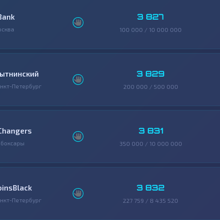
3 827
Bank
осква
100 000 / 10 000 000
3 829
ытнинский
нкт-Петербург
200 000 / 500 000
3 831
Changers
ебоксары
350 000 / 10 000 000
3 832
oinsBlack
нкт-Петербург
227 759 / 8 435 520