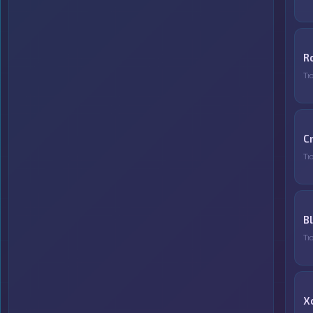
R
Т
C
Т
B
Т
X