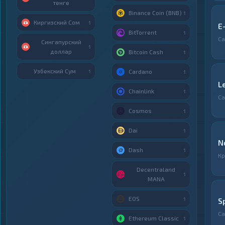
тенге
Binance Coin (BNB)
1
Киргизский Сом
1
E
BitTorrent
1
Са
Сингапурский
1
доллар
Bitcoin Cash
1
Узбекский Сум
Cardano
1
1
L
Chainlink
1
Са
Cosmos
1
Dai
1
N
Dash
1
Кр
Decentraland
1
MANA
EOS
1
S
Са
Ethereum Classic
1