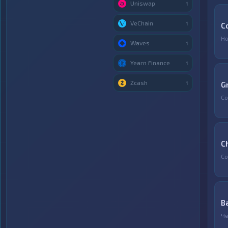
Uniswap
1
VeChain
1
C
Но
Waves
1
Yearn Finance
1
Zcash
1
G
Со
C
Со
B
Ч