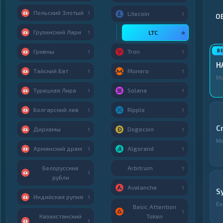
Польский Злотый
1
Litecoin
1
О
Грузинский Лари
LTC
1
★
Гривны
Tron
1
1
H
Тайский Бат
Monero
1
1
М
Турецкая Лира
Solana
1
1
Болгарский лев
Ripple
1
1
C
Дирхамы
Dogecoin
1
1
М
Армянский драм
Algorand
1
1
Белорусские
Arbitrum
1
1
рубли
Avalanche
1
S
Индийская рупия
1
Ек
Basic Attention
1
Казахстанский
Token
1