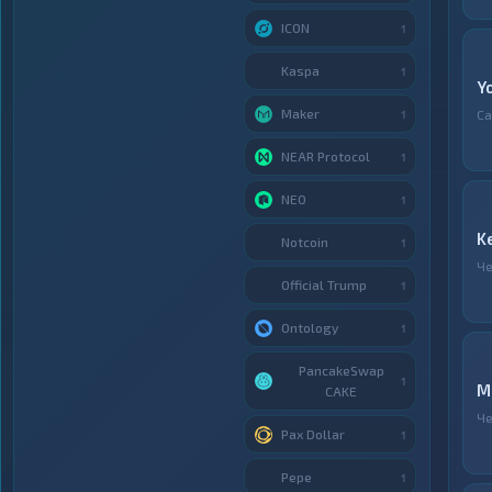
ICON
1
Kaspa
1
Y
Maker
Са
1
NEAR Protocol
1
NEO
1
K
Notcoin
1
Ч
Official Trump
1
Ontology
1
PancakeSwap
1
M
CAKE
Ч
Pax Dollar
1
Pepe
1