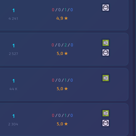
0
/
0
/
1
/
0
1
4,9 ★
4 241
0
/
0
/
2
/
0
1
5,0 ★
2 527
0
/
0
/
1
/
0
1
5,0 ★
44 K
0
/
0
/
1
/
0
1
5,0 ★
2 304