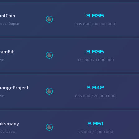
3 835
oolCoin
восибирск
835 800 / 10 000 000
3 836
ramBit
чи
835 800 / 1 000 000
3 842
hangeProject
чи
835 800 / 20 000 000
3 861
aksmany
ебоксары
125 000 / 1 000 000