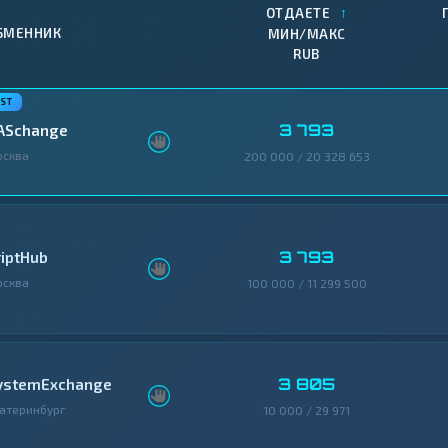
↑
ОТДАЕТЕ
БМЕННИК
МИН/МАКС
RUB
3 793
ASchange
осква
200 000 / 20 328 653
3 793
riptHub
осква
100 000 / 11 299 500
3 805
ystemExchange
атеринбург
10 000 / 29 971