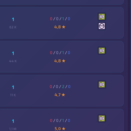
0
/
0
/
1
/
0
1
4,8 ★
62 K
0
/
0
/
1
/
0
1
4,8 ★
44 K
0
/
0
/
2
/
0
1
4,7 ★
11 K
0
/
0
/
1
/
0
1
5,0 ★
1,1 M