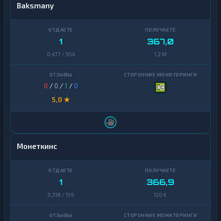
Baksmany
1
367,0
0,477 / 954
1,2 M
0
/
0
/
1
/
0
5,0 ★
Монеткинс
1
366,9
0,318 / 159
120 K