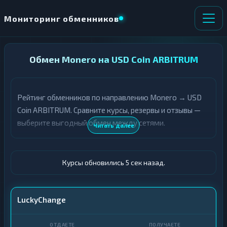
Мониторинг обменников
НАПРАВЛЕНИЕ
Обмен Monero на USD Coin ARBITRUM
×
ОБМЕНА
Рейтинг обменников по направлению Monero → USD
★ ИЗБРАННОЕ
ВСЕ РАЗДЕЛЫ
Coin ARBITRUM. Сравните курсы, резервы и отзывы —
выберите выгодный обмен между сетями.
О
П
Читать далее
Т
О
Д
Л
А
У
Ё
Ч
Курсы обновились 6 сек назад.
Т
А
Е
Е
Т
XMR
LuckyChange
Е
USDC ARBITRUM