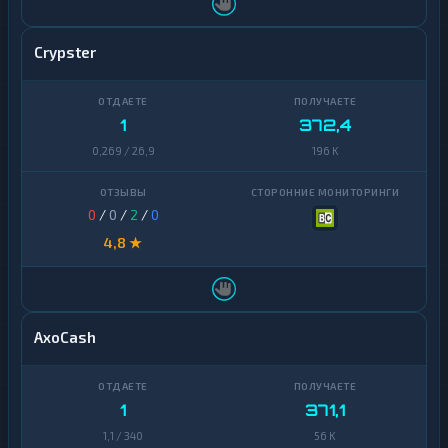
Crypster
1
372,4
0,269 / 26,9
196 K
0
/
0
/
2
/
0
4,8 ★
AxoCash
1
371,1
1,1 / 340
56 K