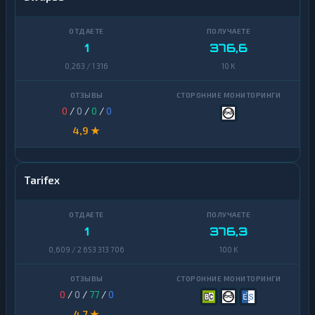
1
376,6
0,263 / 1 316
10 K
0
/
0
/
0
/
0
4,9 ★
Tarifex
1
376,3
0,609 / 2 653 313 706
100 K
0
/
0
/
77
/
0
4,7 ★