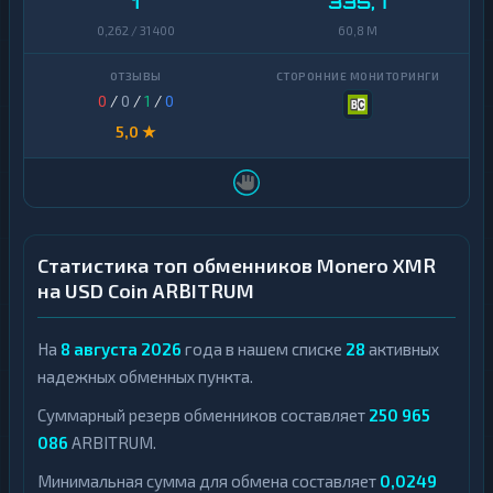
1
335,7
0,262 / 31 400
60,8 M
0
/
0
/
1
/
0
5,0 ★
Статистика топ обменников Monero XMR
на USD Coin ARBITRUM
На
8 августа 2026
года в нашем списке
28
активных
надежных обменных пункта.
Суммарный резерв обменников составляет
250 965
086
ARBITRUM.
Минимальная сумма для обмена составляет
0,0249