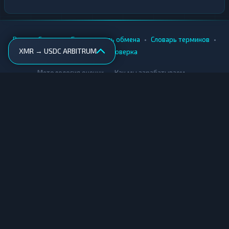
•
•
•
•
Вики
Города
Безопасность обмена
Словарь терминов
XMR → USDC ARBITRUM
AML-проверка
•
•
Методология оценки
Как мы зарабатываем
Для обменников
Купить крипту
Продать крипту
Купить за рубли
Продать за рубли
© Мониторинг обменников — 2026