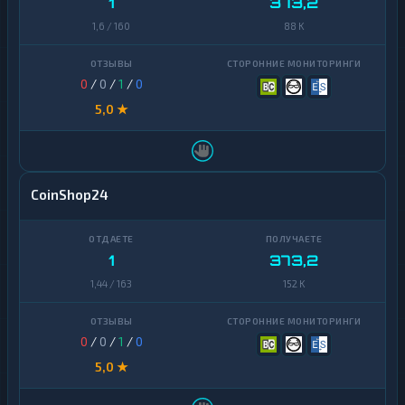
1
373,2
1,6 / 160
88 K
0
/
0
/
1
/
0
5,0 ★
CoinShop24
1
373,2
1,44 / 163
152 K
0
/
0
/
1
/
0
5,0 ★