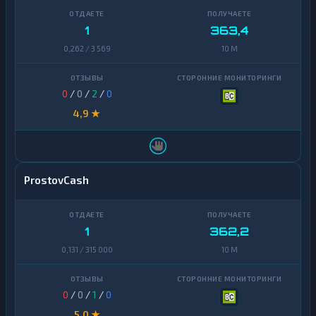
1
363,4
0,262 / 3 569
10 M
0
/
0
/
2
/
0
4,9 ★
ProstovCash
1
362,2
0,131 / 315 000
10 M
0
/
0
/
1
/
0
5,0 ★