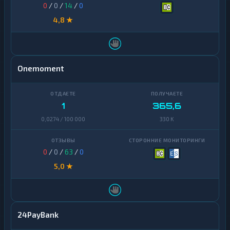
0
/
0
/
14
/
0
4,8 ★
Onemoment
1
365,6
0,0274 / 100 000
330 K
0
/
0
/
63
/
0
5,0 ★
24PayBank