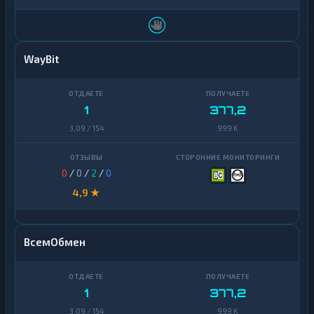
Yearn
1
Finance
Zcash
1
WayBit
1
377,2
3,09 / 154
999 K
0
/
0
/
2
/
0
4,9 ★
ВсемОбмен
1
377,2
3,09 / 154
999 K