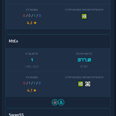
0
/
0
/
1
/
0
4,2 ★
MtEx
1
377,0
1,06 / 23,3
8 767
0
/
1
/
1
/
0
4,7 ★
SwapSS