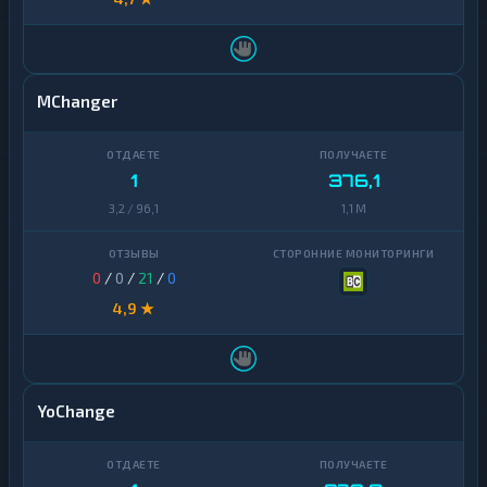
MChanger
1
376,1
3,2 / 96,1
1,1 M
0
/
0
/
21
/
0
4,9 ★
YoChange