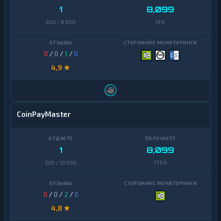
1
8,099
400 / 8 000
19 K
0
/
0
/
1
/
0
4,9 ★
CoinPayMaster
1
8,099
300 / 10 000
779 K
0
/
0
/
2
/
0
4,8 ★