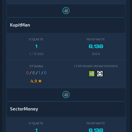
KupitMan
1
8,138
7 / 15 000
300 K
0
/
0
/
1
/
0
4,9 ★
SectorMoney
1
8,138