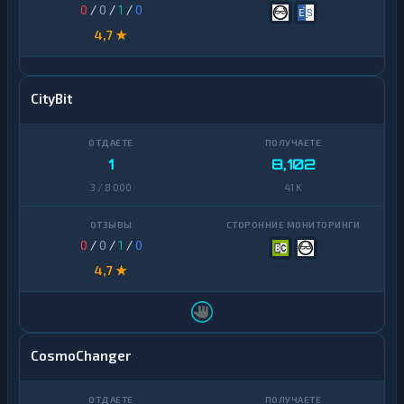
0
/
0
/
1
/
0
4,7 ★
CityBit
1
8,102
3 / 8 000
41 K
0
/
0
/
1
/
0
4,7 ★
CosmoChanger