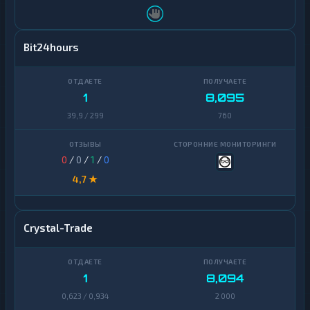
Bit24hours
1
8,095
39,9 / 299
760
0
/
0
/
1
/
0
4,7 ★
Crystal-Trade
1
8,094
0,623 / 0,934
2 000