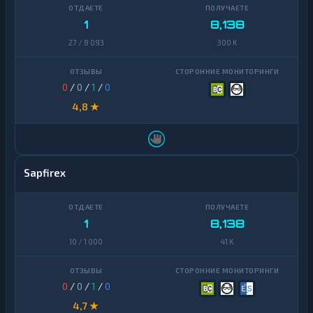
Zcash
1
1
8,138
27 / 8 093
300 K
0
/
0
/
1
/
0
4,8 ★
Sapfirex
1
8,138
10 / 1 000
41 K
0
/
0
/
1
/
0
4,7 ★