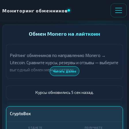
Мониторинг обменников
НАПРАВЛЕНИЕ
Обмен Monero на лайткоин
×
ОБМЕНА
Рейтинг обменников по направлению Monero →
★ ИЗБРАННОЕ
ВСЕ РАЗДЕЛЫ
Litecoin. Сравните курсы, резервы и отзывы — выберите
выгодный обмен между сетями.
О
П
Читать далее
Т
О
Д
Л
А
У
Ё
Ч
Курсы обновились 6 сек назад.
Т
А
Е
Е
Т
XMR
CryptoBox
Е
LTC