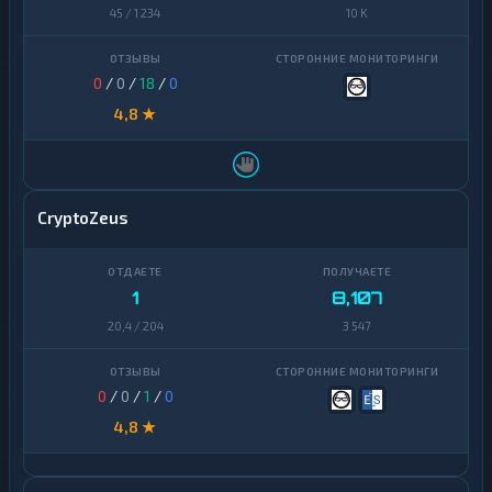
45 / 1 234
10 K
0
/
0
/
18
/
0
4,8 ★
CryptoZeus
1
8,107
20,4 / 204
3 547
0
/
0
/
1
/
0
4,8 ★