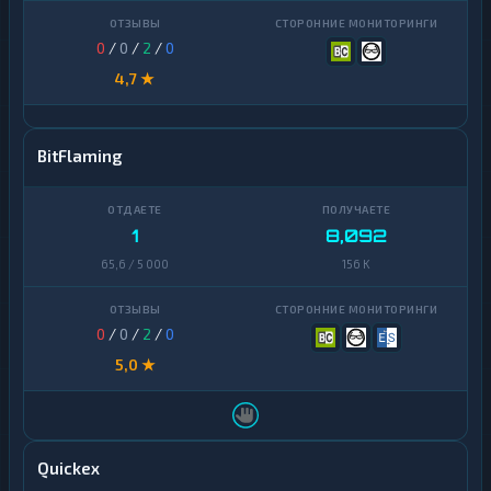
0
/
0
/
2
/
0
4,7 ★
BitFlaming
1
8,092
65,6 / 5 000
156 K
0
/
0
/
2
/
0
5,0 ★
Quickex