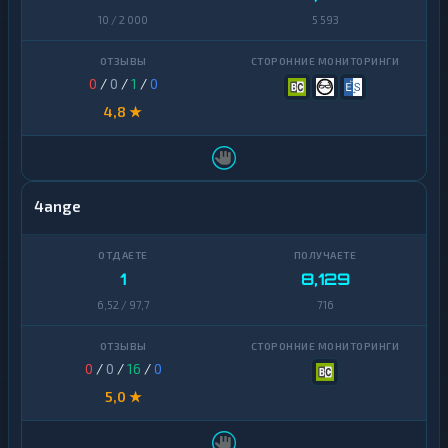
10 / 2 000
5 593
0
/
0
/
1
/
0
4,8 ★
4ange
1
8,129
6,52 / 97,7
716
0
/
0
/
16
/
0
5,0 ★