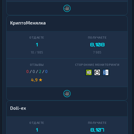
КриптоМенялка
1
8,108
10 / 985
7 985
0
/
0
/
2
/
0
4,9 ★
Doll-ex
1
8,107