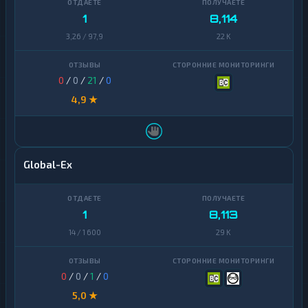
1
8,114
3,26 / 97,9
22 K
0
/
0
/
21
/
0
4,9 ★
Global-Ex
1
8,113
14 / 1 600
29 K
0
/
0
/
1
/
0
5,0 ★