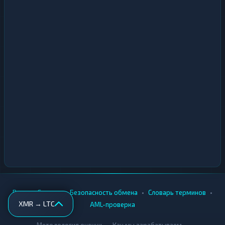
•
•
•
•
Вики
Города
Безопасность обмена
Словарь терминов
XMR → LTC
AML-проверка
•
•
Методология оценки
Как мы зарабатываем