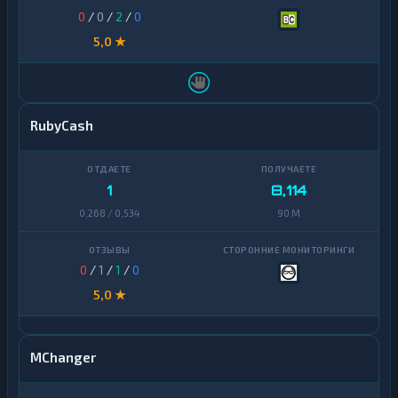
0
/
0
/
2
/
0
5,0 ★
RubyCash
1
8,114
0,268 / 0,534
90 M
0
/
1
/
1
/
0
5,0 ★
MChanger