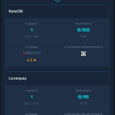
RateON
1
8,122
0,07 / 1,38
1 732
0
/
0
/
0
/
1
4,5 ★
Lovanpay
1
8,115
26,2 / 3 273
6 553