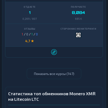
1
8,084
0,269 / 807
685 K
1
/
0
/
1
/
0
4,7 ★
Показать все курсы (
147
)
Статистика топ обменников Monero XMR
на Litecoin LTC