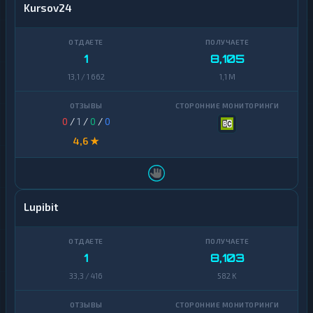
Kursov24
1
8,105
13,1 / 1 662
1,1 M
0
/
1
/
0
/
0
4,6 ★
Lupibit
1
8,103
33,3 / 416
582 K