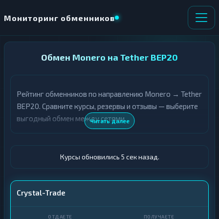
Мониторинг обменников
НАПРАВЛЕНИЕ
Обмен Monero на Tether BEP20
×
ОБМЕНА
Рейтинг обменников по направлению Monero → Tether
★ ИЗБРАННОЕ
ВСЕ РАЗДЕЛЫ
BEP20. Сравните курсы, резервы и отзывы — выберите
выгодный обмен между сетями.
О
П
Читать далее
Т
О
Д
Л
А
У
Ё
Ч
Курсы обновились 6 сек назад.
Т
А
Е
Е
Т
XMR
Crystal-Trade
Е
USDT BEP20