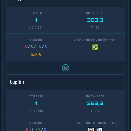
1
368,8
6,61 / 99,1
7,4 M
0
/
0
/
16
/
0
5,0 ★
Lupibit
1
368,8
33,3 / 416
15,5 M
0
/
0
/
1
/
0