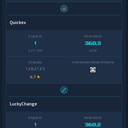
Quickex
1
368,3
0,27 / 810
40 M
1
/
0
/
1
/
0
4,7 ★
LuckyChange
1
368,2