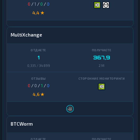
0
/
1
/
0
/
0
4,4 ★
MultiXchange
1
367,9
0,335 / 34 899
2 M
0
/
0
/
1
/
0
4,6 ★
BTCWorm