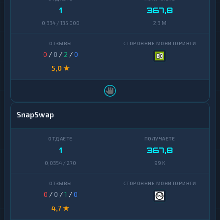
1
367,8
0,334 / 135 000
2,3 M
0
/
0
/
2
/
0
5,0 ★
SnapSwap
1
367,8
0,0354 / 270
99 K
0
/
0
/
1
/
0
4,7 ★