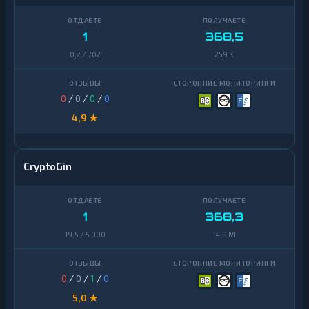
1
368,5
0,2 / 702
259 K
0
/
0
/
0
/
0
4,9 ★
CryptoGin
1
368,3
19,5 / 5 000
14,9 M
0
/
0
/
1
/
0
5,0 ★