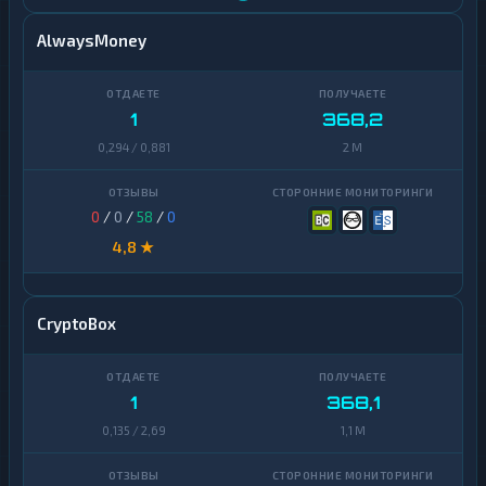
AlwaysMoney
1
368,2
0,294 / 0,881
2 M
0
/
0
/
58
/
0
4,8 ★
CryptoBox
1
368,1
0,135 / 2,69
1,1 M