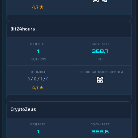
4,7 ★
Bit24hours
1
368,7
39,9 / 299
101 K
0
/
0
/
1
/
0
4,7 ★
CryptoZeus
1
368,6