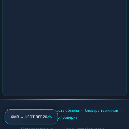
•
•
•
•
Вики
Города
Безопасность обмена
Словарь терминов
XMR → USDT BEP20
AML-проверка
•
•
Методология оценки
Как мы зарабатываем