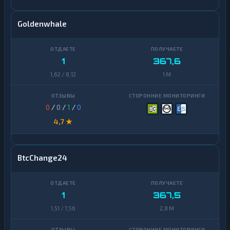
Goldenwhale
1
367,6
1,62 / 8,12
1 M
0
/
0
/
1
/
0
4,7 ★
BtcChange24
1
367,5
1,51 / 7,56
2,8 M