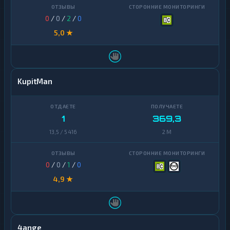
0
/
0
/
2
/
0
5,0 ★
KupitMan
1
369,3
13,5 / 5 416
2 M
0
/
0
/
1
/
0
4,9 ★
4ange