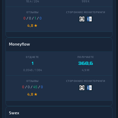
18,4 / 204
999 K
0
/
0
/
1
/
0
4,8 ★
Moneyflow
1
368,6
0,0546 / 1 364
4,9 M
0
/
0
/
45
/
0
4,8 ★
Swex