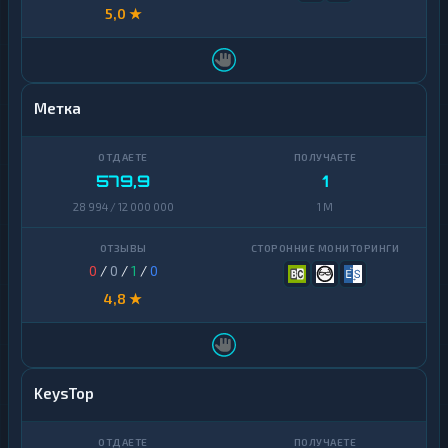
5,0 ★
Yearn
1
Finance
Zcash
1
Метка
579,9
1
28 994 / 12 000 000
1 M
0
/
0
/
1
/
0
4,8 ★
KeysTop