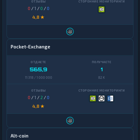
NEAR
Т-
1
0
/
1
/
0
/
0
Protocol
Банк
1
4,8 ★
cash-
NEO
1
in
Notcoin
1
УкрСиббанк
1
Official
Элкарт
1
Pocket-Exchange
1
Trump
Ontology
1
565,9
1
PancakeSwap
1
11 318 / 1 000 000
82 K
CAKE
Pax
1
Dollar
0
/
1
/
2
/
0
4,8 ★
Pepe
1
Polkadot
1
Polygon
1
Alt-coin