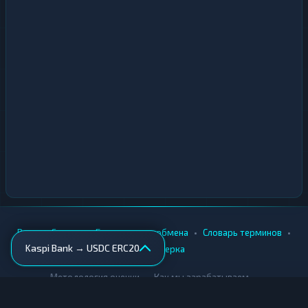
•
•
•
•
Вики
Города
Безопасность обмена
Словарь терминов
Kaspi Bank → USDC ERC20
AML-проверка
•
•
Методология оценки
Как мы зарабатываем
Для обменников