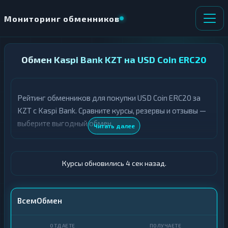
Мониторинг обменников
НАПРАВЛЕНИЕ
Обмен Kaspi Bank KZT на USD Coin ERC20
×
ОБМЕНА
Рейтинг обменников для покупки USD Coin ERC20 за
★ ИЗБРАННОЕ
ВСЕ РАЗДЕЛЫ
KZT с Kaspi Bank. Сравните курсы, резервы и отзывы —
выберите выгодный обмен.
О
П
Читать далее
Т
О
Д
Л
А
У
Ё
Ч
Курсы обновились 5 сек назад.
Т
А
Е
Е
Т
Kaspi Bank
ВсемОбмен
Е
USDC ERC20