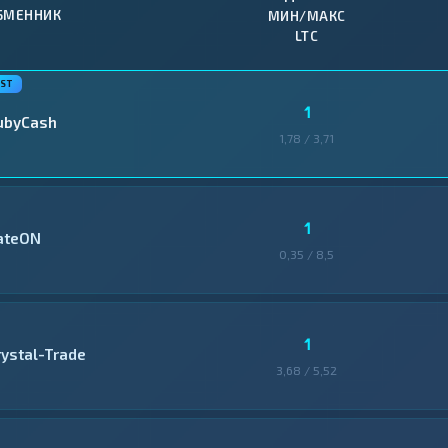
БМЕННИК
МИН/МАКС
LTC
1
ubyCash
1,78 / 3,71
1
ateON
0,35 / 8,5
1
rystal-Trade
3,68 / 5,52