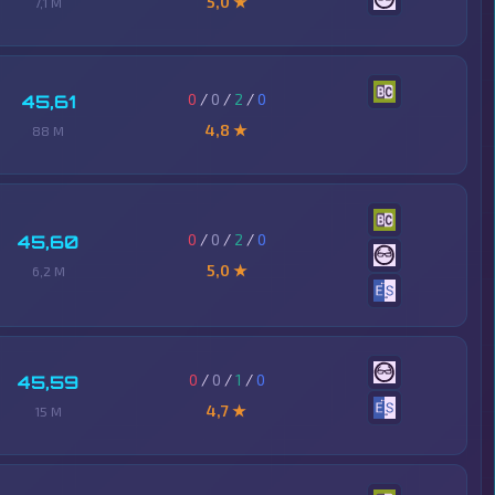
5,0 ★
7,1 M
0
/
0
/
2
/
0
45,61
4,8 ★
88 M
0
/
0
/
2
/
0
45,60
5,0 ★
6,2 M
0
/
0
/
1
/
0
45,59
4,7 ★
15 M