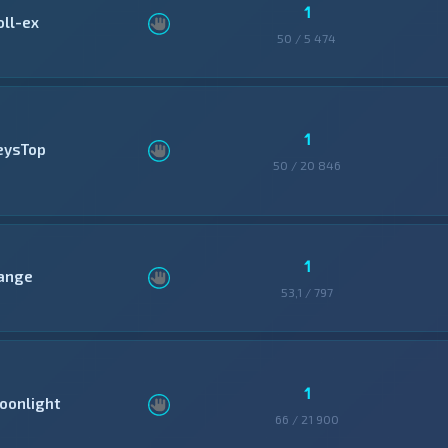
1
oll-ex
50 / 5 474
1
eysTop
50 / 20 846
1
ange
53,1 / 797
1
oonlight
66 / 21 900