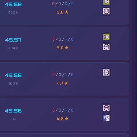
0
/
0
/
0
/
0
45,58
5,0 ★
500 K
0
/
0
/
1
/
0
45,57
5,0 ★
684 K
0
/
0
/
1
/
0
45,56
4,7 ★
100 K
0
/
0
/
1
/
0
45,56
4,8 ★
1 M