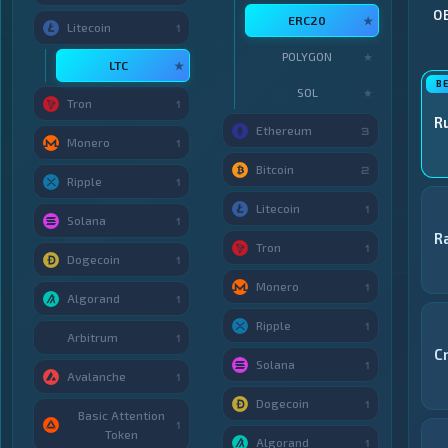
О
ERC20
★
Litecoin
1
POLYGON
★
LTC
★
SOL
★
Tron
1
R
Ethereum
3
Monero
1
Bitcoin
2
Ripple
1
Litecoin
1
Solana
1
R
Tron
1
Dogecoin
1
Monero
1
Algorand
1
Ripple
1
Arbitrum
1
C
Solana
1
Avalanche
1
Dogecoin
1
Basic Attention
1
Token
Algorand
1