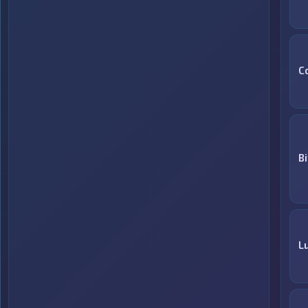
C
B
Lu