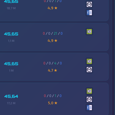
0
/
0
/
1
/
0
45,65
4,9 ★
18,7 M
0
/
0
/
21
/
0
45,65
4,9 ★
1,1 M
0
/
0
/
4
/
0
45,65
4,7 ★
1 M
0
/
0
/
1
/
0
45,64
5,0 ★
17,2 M