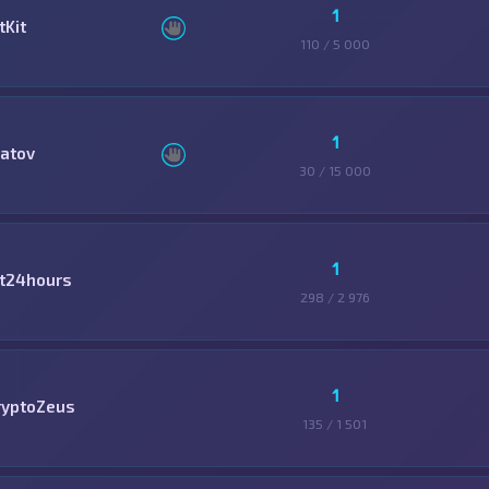
1
tKit
110 / 5 000
1
latov
30 / 15 000
1
it24hours
298 / 2 976
1
ryptoZeus
135 / 1 501