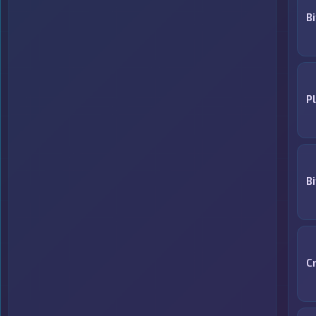
Bi
P
B
C