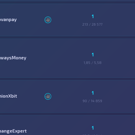
1
ovanpay
213 / 26 577
1
lwaysMoney
1,85 / 5,58
1
nionXbit
90 / 14 859
1
hangeExpert