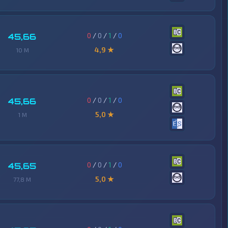
0
/
0
/
1
/
0
45,66
4,9 ★
10 M
0
/
0
/
1
/
0
45,66
5,0 ★
1 M
0
/
0
/
1
/
0
45,65
5,0 ★
77,8 M