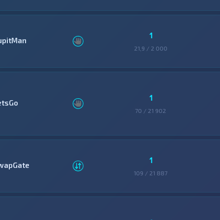
1
upitMan
21,9 / 2 000
1
etsGo
70 / 21 902
1
wapGate
109 / 21 887