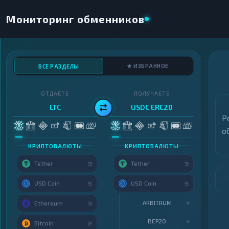
Мониторинг обменников
★ ИЗБРАННОЕ
ВСЕ РАЗДЕЛЫ
ОТДАЁТЕ
ПОЛУЧАЕТЕ
LTC
USDC ERC20
Р
о
КРИПТОВАЛЮТЫ
КРИПТОВАЛЮТЫ
Tether
Tether
9
9
USD Coin
USD Coin
5
5
ARBITRUM
★
Ethereum
3
BEP20
★
Bitcoin
2