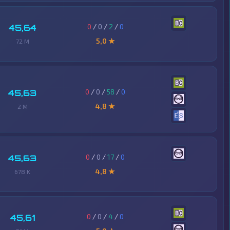
0
/
0
/
2
/
0
45,64
5,0 ★
72 M
0
/
0
/
58
/
0
45,63
4,8 ★
2 M
0
/
0
/
17
/
0
45,63
4,8 ★
678 K
0
/
0
/
4
/
0
45,61