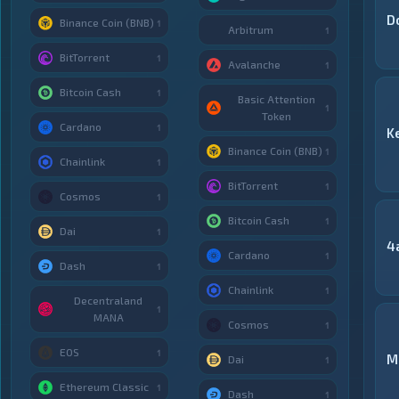
D
Binance Coin (BNB)
1
Arbitrum
1
BitTorrent
1
Avalanche
1
Bitcoin Cash
1
Basic Attention
1
Token
Cardano
1
K
Binance Coin (BNB)
1
Chainlink
1
BitTorrent
1
Cosmos
1
Bitcoin Cash
1
Dai
1
4
Cardano
1
Dash
1
Chainlink
1
Decentraland
1
MANA
Cosmos
1
EOS
1
M
Dai
1
Ethereum Classic
1
Dash
1