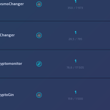
1
osmoChanger
350 / 7 973
1
Changer
26,5 / 795
1
ryptomonitor
76,6 / 17 505
1
ryptoGin
159 / 1 500