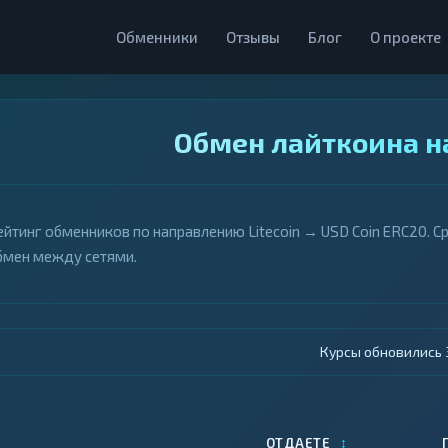
Обменники
Отзывы
Блог
О проекте
Обмен лайткоина на
ейтинг обменников по направлению Litecoin → USD Coin ERC20. С
бмен между сетями.
Курсы обновились 4
↕
ОТДАЕТЕ