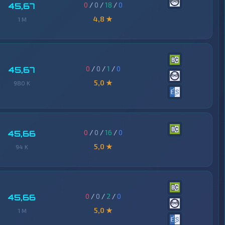
0
/
0
/
18
/
0
45,67
4,8 ★
1 M
0
/
0
/
1
/
0
45,67
5,0 ★
980 K
0
/
0
/
16
/
0
45,66
5,0 ★
94 K
0
/
0
/
2
/
0
45,66
5,0 ★
1 M