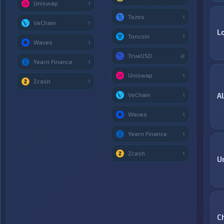
Uniswap
1
Tezos
1
VeChain
1
L
Toncoin
1
Waves
1
TrueUSD
2
Yearn Finance
1
Uniswap
1
Zcash
1
VeChain
A
1
Waves
1
Yearn Finance
1
Zcash
1
U
C