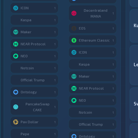
ICON
1
Decentraland
1
MANA
Kaspa
1
K
EOS
1
Maker
1
Ethereum Classic
1
NEAR Protocol
1
ICON
1
NEO
1
L
Kaspa
1
Notcoin
1
Maker
1
Official Trump
1
NEAR Protocol
1
Ontology
1
NEO
1
S
PancakeSwap
1
CAKE
Notcoin
1
Pax Dollar
1
Official Trump
1
Pepe
1
Ontology
1