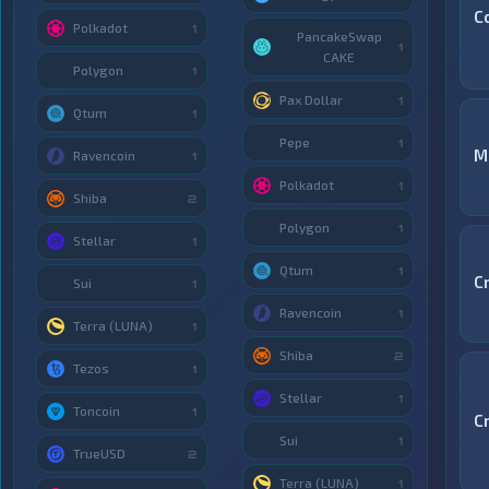
C
Polkadot
1
PancakeSwap
1
CAKE
Polygon
1
Pax Dollar
1
Qtum
1
Pepe
1
M
Ravencoin
1
Polkadot
1
Shiba
2
Polygon
1
Stellar
1
Qtum
1
C
Sui
1
Ravencoin
1
Terra (LUNA)
1
Shiba
2
Tezos
1
Stellar
1
Toncoin
1
C
Sui
1
TrueUSD
2
Terra (LUNA)
1