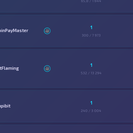
65,8 / 1 644
1
oinPayMaster
300 / 7 973
1
itFlaming
532 / 13 294
1
pibit
240 / 3 004