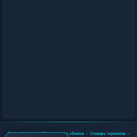
•
•
•
•
Вики
Города
Безопасность обмена
Словарь терминов