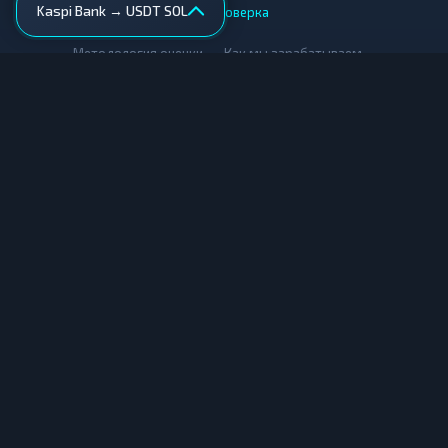
Kaspi Bank → USDT SOL
AML-проверка
•
•
Методология оценки
Как мы зарабатываем
Для обменников
Купить крипту
Продать крипту
Купить за рубли
Продать за рубли
© Мониторинг обменников — 2026
|
|
|
Условия использования
Конфиденциальность
Cookies
Карта сайта