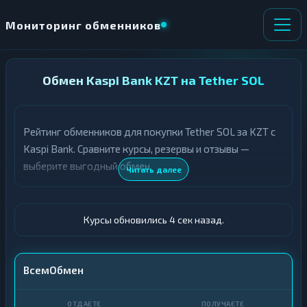
Мониторинг обменников
НАПРАВЛЕНИЕ
Обмен Kaspi Bank KZT на Tether SOL
×
ОБМЕНА
Рейтинг обменников для покупки Tether SOL за KZT с
★ ИЗБРАННОЕ
ВСЕ РАЗДЕЛЫ
Kaspi Bank. Сравните курсы, резервы и отзывы —
выберите выгодный обмен.
О
П
Читать далее
Т
О
Д
Л
А
У
Ё
Ч
Курсы обновились 5 сек назад.
Т
А
Е
Е
Т
Kaspi Bank
ВсемОбмен
Е
USDT SOL