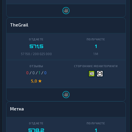
Sui
1
Terra
1
(LUNA)
TheGrail
Tezos
1
Toncoin
1
571,5
1
TrueUSD
2
57 150 / 200 025 000
1 M
Uniswap
1
0
/
0
/
1
/
0
VeChain
1
5,0 ★
Waves
1
Yearn
1
Finance
Метка
Zcash
1
578,2
1