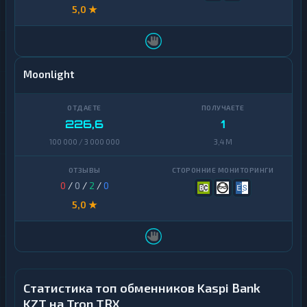
5,0 ★
Moonlight
226,6
1
100 000 / 3 000 000
3,4 M
0
/
0
/
2
/
0
5,0 ★
Статистика топ обменников Kaspi Bank
KZT на Tron TRX