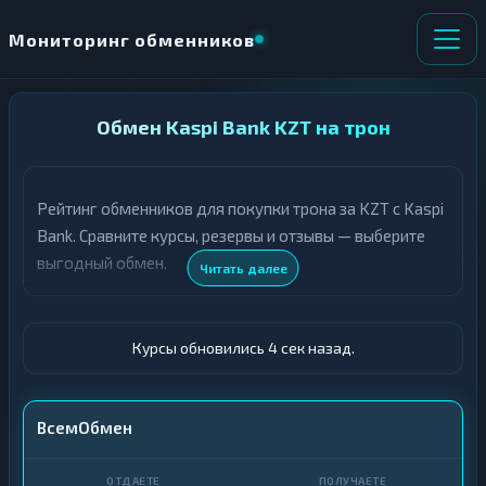
Мониторинг обменников
НАПРАВЛЕНИЕ
Обмен Kaspi Bank KZT на трон
×
ОБМЕНА
Рейтинг обменников для покупки трона за KZT с Kaspi
★ ИЗБРАННОЕ
ВСЕ РАЗДЕЛЫ
Bank. Сравните курсы, резервы и отзывы — выберите
выгодный обмен.
О
П
Читать далее
Т
О
Д
Л
А
У
Ё
Ч
Курсы обновились 5 сек назад.
Т
А
Е
Е
Т
Kaspi Bank
ВсемОбмен
Е
TRX