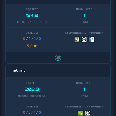
Zcash
1
194,2
1
100 000 / 500 000 000
3,4 M
0
/
0
/
1
/
0
5,0 ★
TheGrail
202,9
1
100 000 / 689 816 820
3,4 M
0
/
0
/
1
/
0