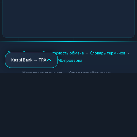
•
•
•
•
Вики
Города
Безопасность обмена
Словарь терминов
Kaspi Bank → TRX
AML-проверка
•
•
Методология оценки
Как мы зарабатываем
Для обменников
Купить крипту
Продать крипту
Купить за рубли