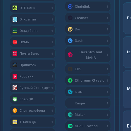
Chainlink
1
ОТП Банк
1
С
Cosmos
1
Открытие
1
Dai
1
Ощадбанк
1
Dash
1
ПУМБ
1
i
Decentraland
Почта Банк
1
1
MANA
Приват24
1
EOS
1
Росбанк
1
Ethereum Classic
1
Русский Стандарт
1
M
ICON
1
Сбер QR
1
Kaspa
1
Счет телефона
1
Maker
1
Т-Банк QR
1
Б
NEAR Protocol
1