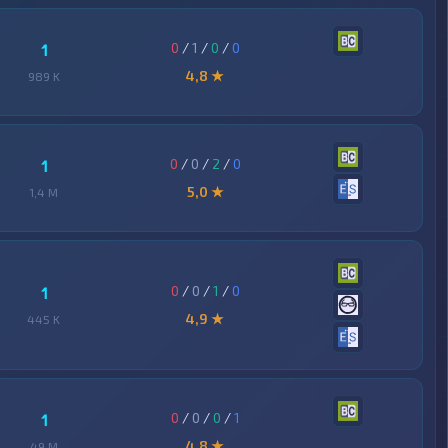
0
/
1
/
0
/
0
1
4,8 ★
989 K
0
/
0
/
2
/
0
1
5,0 ★
1,4 M
0
/
0
/
1
/
0
1
4,9 ★
445 K
0
/
0
/
0
/
1
1
4,8 ★
49 M