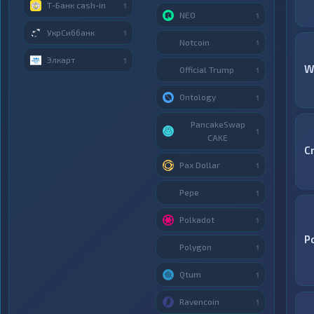
Т-Банк cash-in
1
NEO
1
УкрСиббанк
1
Notcoin
1
Элкарт
1
W
Official Trump
1
Ontology
1
PancakeSwap
1
CAKE
C
Pax Dollar
1
Pepe
1
Polkadot
1
P
Polygon
1
Qtum
1
Ravencoin
1