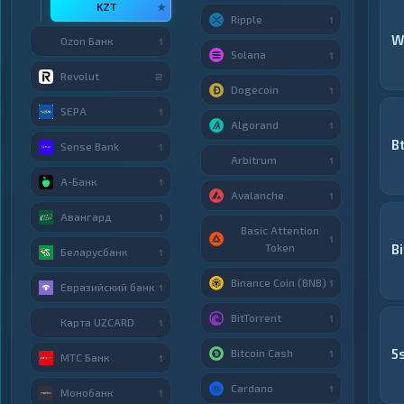
KZT
★
Ripple
1
W
Ozon Банк
1
Solana
1
Revolut
2
Dogecoin
1
SEPA
1
Algorand
1
B
Sense Bank
1
Arbitrum
1
А-Банк
1
Avalanche
1
Авангард
1
Basic Attention
1
Token
B
Беларусбанк
1
Binance Coin (BNB)
1
Евразийский банк
1
BitTorrent
1
Карта UZCARD
1
5
Bitcoin Cash
1
МТС Банк
1
Cardano
1
Монобанк
1