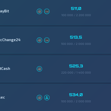
511,0
ayBit
100 000 / 2 200 000
513,5
tcChange24
100 000 / 2 000 000
525,3
itCash
220 000 / 1 400 000
534,0
sec
100 000 / 2 000 000