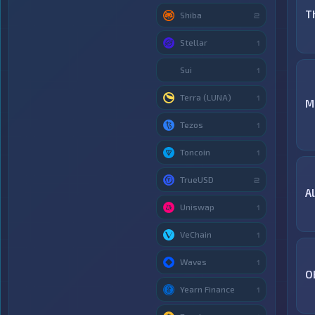
T
Shiba
2
Stellar
1
Sui
1
Terra (LUNA)
1
М
Tezos
1
Toncoin
1
TrueUSD
2
A
Uniswap
1
VeChain
1
Waves
1
O
Yearn Finance
1