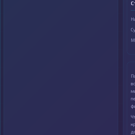
С
Н
С
М
П
в
м
п
ф
Ч
к
д