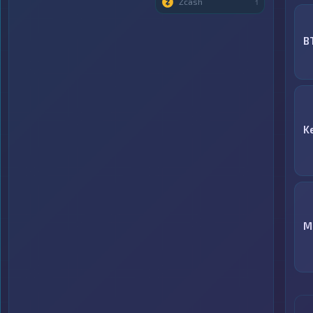
Zcash
1
B
K
M