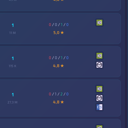
0
/
0
/
1
/
0
1
5,0 ★
11 M
0
/
0
/
1
/
0
1
4,8 ★
115 K
0
/
1
/
2
/
0
1
4,8 ★
27,3 M