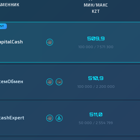
БМЕННИК
МИН/МАКС
KZT
509,9
apitalCash
100 000 / 7 571 300
510,9
семОбмен
100 000 / 2 200 000
511,0
cashExpert
50 000 / 2 554 799