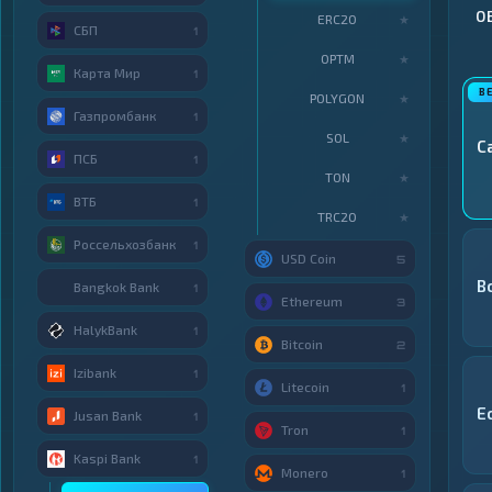
О
ERC20
★
СБП
1
OPTM
★
Карта Мир
1
POLYGON
★
Газпромбанк
1
SOL
★
C
ПСБ
1
TON
★
ВТБ
1
TRC20
★
Россельхозбанк
1
USD Coin
5
В
Bangkok Bank
1
Ethereum
3
HalykBank
1
Bitcoin
2
Izibank
1
Litecoin
1
E
Jusan Bank
1
Tron
1
Kaspi Bank
1
Monero
1