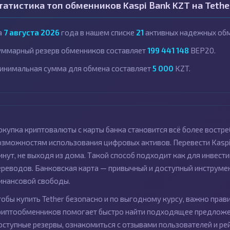
татистика топ обменников Kaspi Bank KZT на Tethe
а
7 августа 2026
года в нашем списке
21
активных надежных обм
уммарный резерв обменников составляет
199 441 148
BEP20.
инимальная сумма для обмена составляет
5 000
KZT.
окупка криптовалюты с карты банка становится всё более востр
озможностям использования цифровых активов. Перевести Kaspi
инут, не выходя из дома. Такой способ подходит как для инвест
ереводов. Банковская карта — привычный и доступный инструмен
инансовой свободы.
тобы купить Tether безопасно и по выгодному курсу, важно пра
риптообменников помогает быстро найти подходящее предложени
оступные резервы, ознакомиться с отзывами пользователей и р