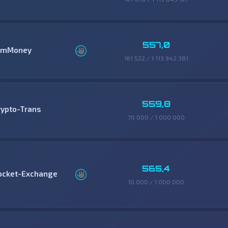
557,0
mMoney
161 522 / 1 113 942 381
559,8
rypto-Trans
70 000 / 1 000 000
565,4
ocket-Exchange
10 000 / 1 000 000