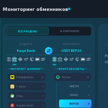
Мониторинг обменников
★ ИЗБРАННОЕ
ВСЕ РАЗДЕЛЫ
ОТДАЁТЕ
ПОЛУЧАЕТЕ
Kaspi Bank
USDT BEP20
Р
о
ИНТЕРНЕТ-БАНКИНГ
КРИПТОВАЛЮТЫ
Райффайзен
Tether
2
9
ARBTM
★
Т-Банк
1
AVAXC
★
Сбер
1
BEP20
★
Альфа-Банк
1