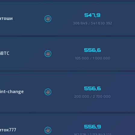
547,9
атоши
306 849 / 541 830 392
556,6
ziBTC
105 000 / 1 000 000
556,6
int-change
200 000 / 2 700 000
556,9
иток777
167 076 / 1 113 843 121