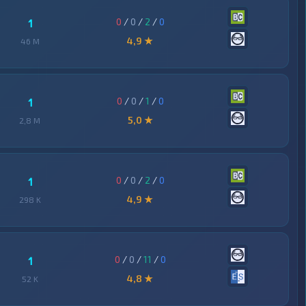
0
/
0
/
2
/
0
1
4,9 ★
46 M
0
/
0
/
1
/
0
1
5,0 ★
2,8 M
0
/
0
/
2
/
0
1
4,9 ★
298 K
0
/
0
/
11
/
0
1
4,8 ★
52 K