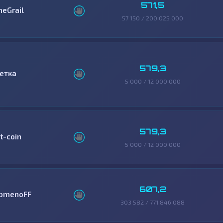
571,5
heGrail
57 150 / 200 025 000
579,3
етка
5 000 / 12 000 000
579,3
lt-coin
5 000 / 12 000 000
607,2
bmenoFF
303 582 / 771 846 088