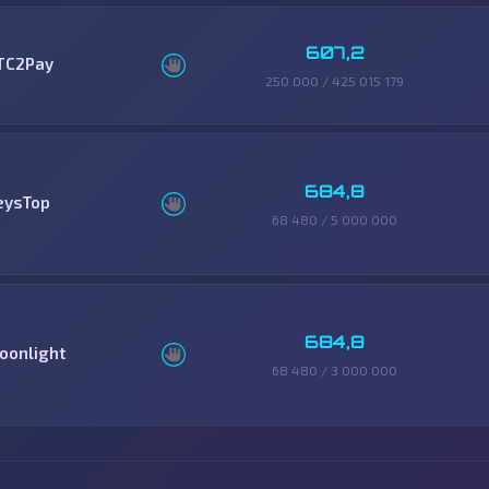
607,2
TC2Pay
250 000 / 425 015 179
684,8
eysTop
68 480 / 5 000 000
684,8
oonlight
68 480 / 3 000 000