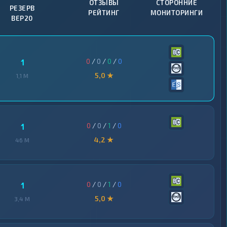
ОТЗЫВЫ
СТОРОННИЕ
РЕЗЕРВ
РЕЙТИНГ
МОНИТОРИНГИ
BEP20
0
/
0
/
0
/
0
1
5,0 ★
1,1 M
0
/
0
/
1
/
0
1
4,2 ★
46 M
0
/
0
/
1
/
0
1
5,0 ★
3,4 M