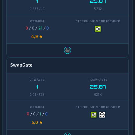
1
25,87
0,633 / 19
5 232
0
/
0
/
21
/
0
4,9 ★
SwapGate
1
25,87
2,61 / 523
921 K
0
/
0
/
1
/
0
5,0 ★