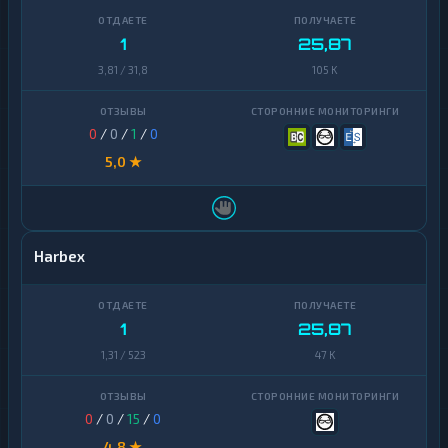
1
25,87
3,81 / 31,8
105 K
0
/
0
/
1
/
0
5,0 ★
Harbex
1
25,87
1,31 / 523
47 K
0
/
0
/
15
/
0
4,8 ★