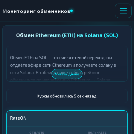
Мониторинг обменников
НАПРАВЛЕНИЕ
Обмен Ethereum (ETH) на Solana (SOL)
×
ОБМЕНА
Обмен ETH на SOL — это межсетевой переход: вы
★ ИЗБРАННОЕ
ВСЕ РАЗДЕЛЫ
отдаёте эфир в сети Ethereum и получаете солану в
сети Solana. В таблице ниже собран рейтинг
О
П
Читать далее
Т
О
обменников по направлению Ethereum → Solana:
Д
Л
сравните курсы, резервы SOL и отзывы, чтобы выбрать
А
У
выгодный обмен между двумя сетями.
Ё
Ч
Курсы обновились 6 сек назад.
Т
А
Е
Е
Т
ETH
RateON
Е
SOL