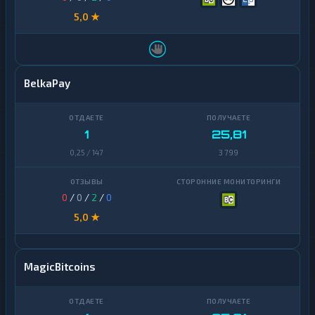
5,0 ★
BelkaPay
1
25,81
0,25 / 147
3 799
0
/
0
/
2
/
0
5,0 ★
MagicBitcoins