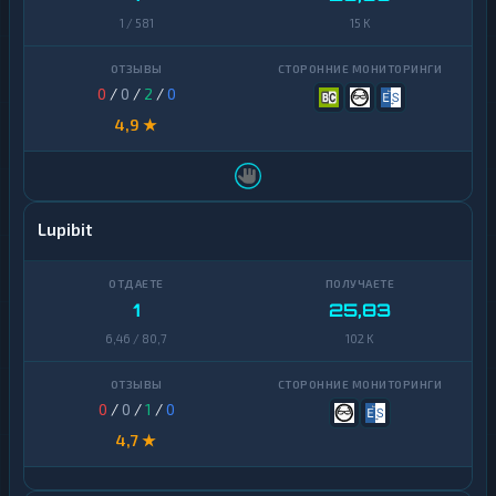
1 / 581
15 K
0
/
0
/
2
/
0
4,9 ★
Lupibit
1
25,83
6,46 / 80,7
102 K
0
/
0
/
1
/
0
4,7 ★