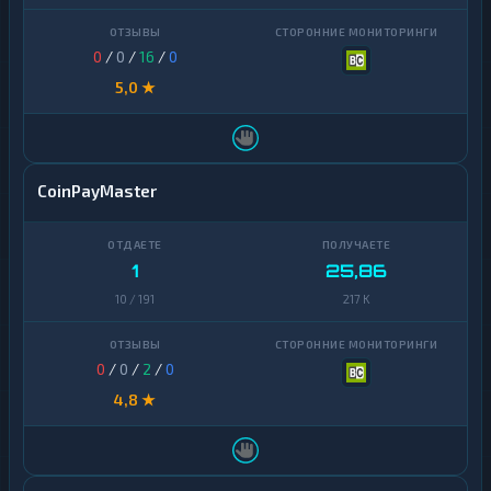
0
/
0
/
16
/
0
5,0 ★
CoinPayMaster
1
25,86
10 / 191
217 K
0
/
0
/
2
/
0
4,8 ★