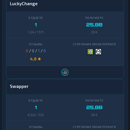
LuckyChange
1
25,88
5,24 / 1 571
20 K
0
/
0
/
1
/
0
4,8 ★
Swapper
1
25,88
0,523 / 523
30 K