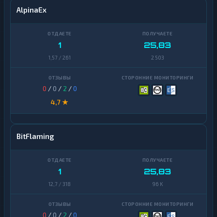
AlpinaEx
1
25,83
1,57 / 261
2 503
0
/
0
/
2
/
0
4,7 ★
BitFlaming
1
25,83
12,7 / 318
96 K
0
/
0
/
2
/
0