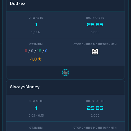
Doll-ex
1
25,85
1 / 232
6 000
0
/
0
/
18
/
0
4,8 ★
AlwaysMoney
1
25,85
0,05 / 0,15
2 000