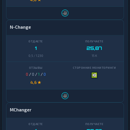
N-Change
1
25,87
0,5 / 1 230
15 K
0
/
0
/
1
/
0
4,6 ★
MChanger