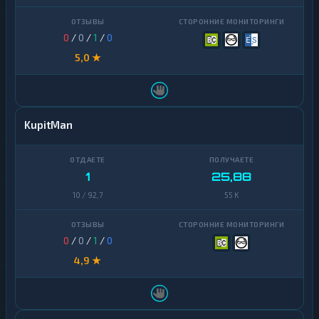
Zcash
1
Uniswap
1
0
/
0
/
1
/
0
VeChain
1
5,0 ★
Waves
1
Yearn
1
Finance
KupitMan
Zcash
1
1
25,88
10 / 92,7
55 K
0
/
0
/
1
/
0
4,9 ★