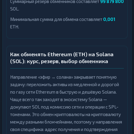
Суммарный резерв обменников составляет
99 879 800
SOL.
Минимальная сумма для обмена составляет
0,001
ETH.
Как обменять Ethereum (ETH) на Solana
(SOL): курс, резерв, выбор обменника
Направление «эфир → солана» закрывает понятную
задачу: переложить активы из медленной и дорогой
по газу сети Ethereum в быструю и дешёвую Solana.
Чаще всего так заходят в экосистему Solana —
докупают SOL под комиссию сети и операции с SPL-
токенами. Это обмен криптовалюты на криптовалюту
между разными блокчейнами, поэтому у направления
своя специфика: адрес получения и подтверждения