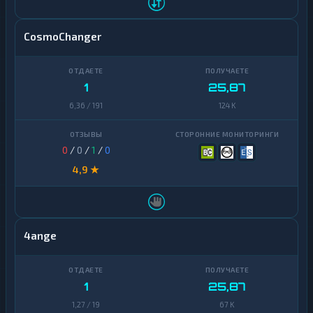
CosmoChanger
1
25,87
6,36 / 191
124 K
0
/
0
/
1
/
0
4,9 ★
4ange
1
25,87
1,27 / 19
67 K