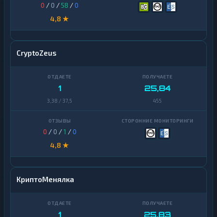
0
/
0
/
58
/
0
4,8 ★
CryptoZeus
1
25,84
3,38 / 37,5
455
0
/
0
/
1
/
0
4,8 ★
КриптоМенялка
1
25,83