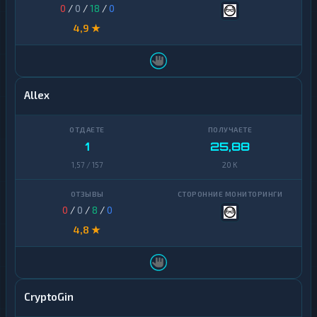
0
/
0
/
18
/
0
4,9 ★
Allex
1
25,88
1,57 / 157
20 K
0
/
0
/
8
/
0
4,8 ★
CryptoGin