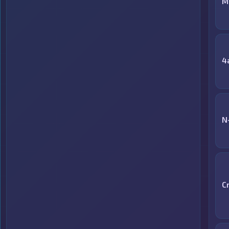
M
4
N
C