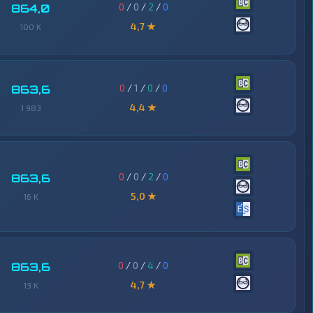
0
/
0
/
2
/
0
864,0
4,7 ★
100 K
0
/
1
/
0
/
0
863,6
4,4 ★
1 983
0
/
0
/
2
/
0
863,6
5,0 ★
16 K
0
/
0
/
4
/
0
863,6
4,7 ★
13 K