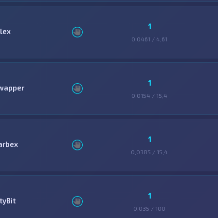
1
llex
0,0461 / 4,61
1
wapper
0,0154 / 15,4
1
arbex
0,0385 / 15,4
1
tyBit
0,035 / 100