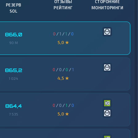
ОТЗЫВЫ
СТОРОННИЕ
РЕЗЕРВ
РЕЙТИНГ
МОНИТОРИНГИ
SOL
0
/
1
/
1
/
0
866,0
5,0 ★
90 M
0
/
0
/
0
/
1
865,2
4,5 ★
1 024
0
/
0
/
1
/
0
864,4
5,0 ★
7 535