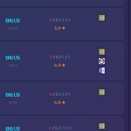
0
/
0
/
2
/
0
861,5
5,0 ★
3 021
0
/
0
/
1
/
0
861,5
4,9 ★
124 K
0
/
0
/
2
/
0
861,5
4,8 ★
217 K
0
/
0
/
21
/
0
861,5