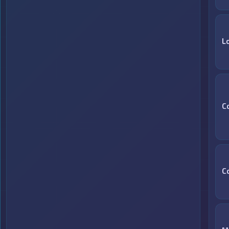
L
C
C