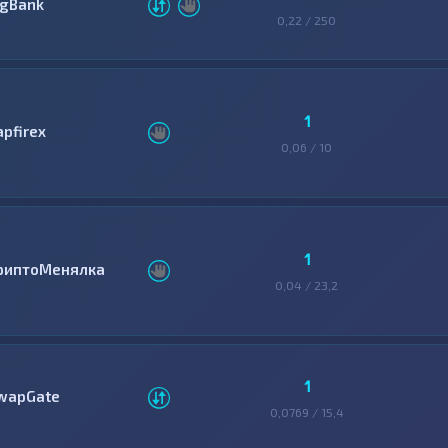
igBank
0,22 / 250
1
apfirex
0,06 / 10
1
риптоМенялка
0,04 / 23,2
1
wapGate
0,0769 / 15,4