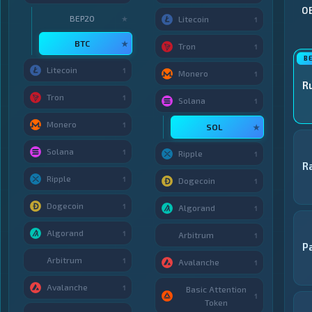
О
BEP20
★
Litecoin
1
BTC
★
Tron
1
Litecoin
1
Monero
1
R
Tron
1
Solana
1
Monero
1
SOL
★
Solana
1
Ripple
1
R
Ripple
1
Dogecoin
1
Dogecoin
1
Algorand
1
Algorand
1
Arbitrum
1
P
Arbitrum
1
Avalanche
1
Avalanche
1
Basic Attention
1
Token