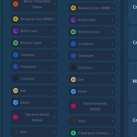
Basic Attention
1
C
Token
Binance Coin (BNB)
1
Binance Coin (BNB)
1
BitTorrent
1
BitTorrent
1
Bitcoin Cash
1
C
Bitcoin Cash
1
Cardano
1
Cardano
1
Chainlink
1
Chainlink
1
Cosmos
1
Cosmos
1
Dai
1
M
Dai
1
Dash
1
Dash
1
Decentraland
1
MANA
Decentraland
1
C
MANA
EOS
1
EOS
1
Ethereum Classic
1