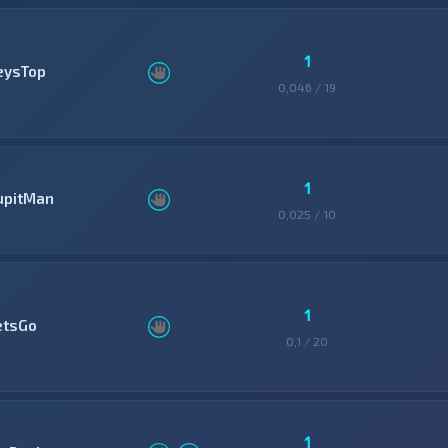
1
eysTop
0,046 / 19
1
upitMan
0,025 / 10
1
etsGo
0,1 / 20
1