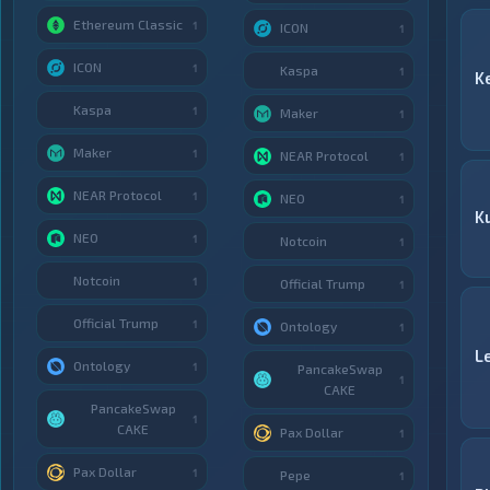
Ethereum Classic
1
ICON
1
ICON
1
Kaspa
1
K
Kaspa
1
Maker
1
Maker
1
NEAR Protocol
1
NEAR Protocol
1
NEO
1
K
NEO
1
Notcoin
1
Notcoin
1
Official Trump
1
Official Trump
1
Ontology
1
L
Ontology
1
PancakeSwap
1
CAKE
PancakeSwap
1
CAKE
Pax Dollar
1
Pax Dollar
1
Pepe
1