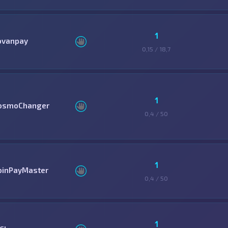
1
ovanpay
0,15 / 18,7
1
osmoChanger
0,4 / 50
1
oinPayMaster
0,4 / 50
1