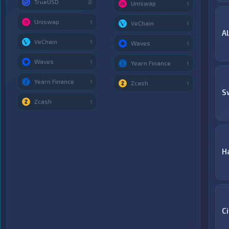
TrueUSD
2
Uniswap
1
Uniswap
1
VeChain
1
A
VeChain
1
Waves
1
Waves
1
Yearn Finance
1
Yearn Finance
1
Zcash
1
S
Zcash
1
H
Ci