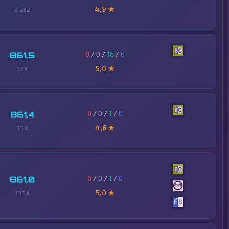
4,9 ★
5 232
0
/
0
/
16
/
0
861,5
5,0 ★
67 K
0
/
0
/
1
/
0
861,4
4,6 ★
15 K
0
/
0
/
1
/
0
861,0
5,0 ★
105 K