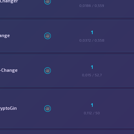
Changer
0,0186 / 0,559
1
ange
0,0372 / 0,558
1
-Change
0,015 / 52,7
1
ryptoGin
0,112 / 50