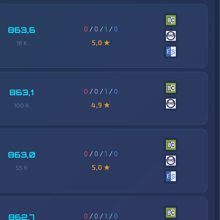
0
/
0
/
1
/
0
863,6
5,0 ★
16 K
0
/
0
/
1
/
0
863,1
4,9 ★
100 K
0
/
0
/
1
/
0
863,0
5,0 ★
55 K
0
/
0
/
1
/
0
862,7