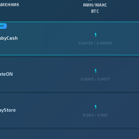
БМЕННИК
МИН/МАКС
BTC
1
ubyCash
0,00129 / 0,00258
1
ateON
0,0003 / 0,0077
1
ayStore
0,003 / 0,005