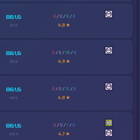
0
/
0
/
8
/
0
861,6
4,8 ★
20 K
0
/
0
/
18
/
0
861,6
4,9 ★
30 K
0
/
0
/
15
/
0
861,6
4,8 ★
46 K
0
/
0
/
1
/
0
861,6
4,7 ★
310 K