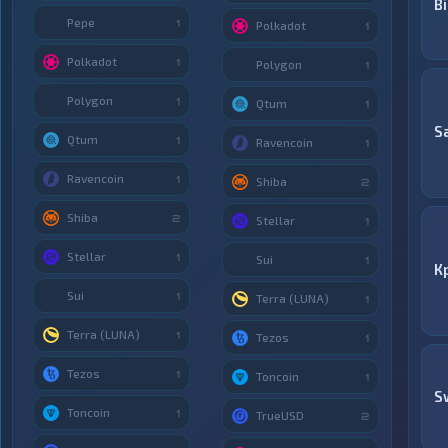
B
Pepe
1
Polkadot
1
Polkadot
1
Polygon
1
Polygon
1
Qtum
1
S
Qtum
1
Ravencoin
1
Ravencoin
1
Shiba
2
Shiba
2
Stellar
1
Stellar
1
Sui
1
К
Sui
1
Terra (LUNA)
1
Terra (LUNA)
1
Tezos
1
Tezos
1
Toncoin
1
S
Toncoin
1
TrueUSD
2