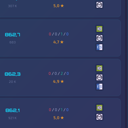
5,0 ★
307 K
0
/
0
/
1
/
0
862,7
4,7 ★
683
0
/
0
/
2
/
0
862,3
4,9 ★
20 K
0
/
0
/
1
/
0
862,1
5,0 ★
921 K