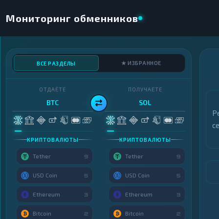
Мониторинг обменников
★ ИЗБРАННОЕ
ВСЕ РАЗДЕЛЫ
ОТДАЁТЕ
ПОЛУЧАЕТЕ
BTC
SOL
Р
с
КРИПТОВАЛЮТЫ
КРИПТОВАЛЮТЫ
Tether
Tether
9
9
USD Coin
USD Coin
5
5
Ethereum
Ethereum
3
3
Bitcoin
Bitcoin
2
2