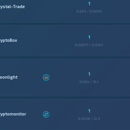
1
rystal-Trade
0,003 / 0,0045
1
ryptoBox
0,00077 / 0,0153
1
oonlight
0,054 / 15,1
1
ryptomonitor
0,0538 / 12,3