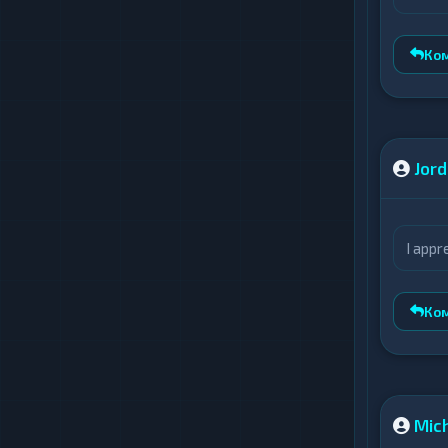
Ко
Jor
I appr
Ко
Mic