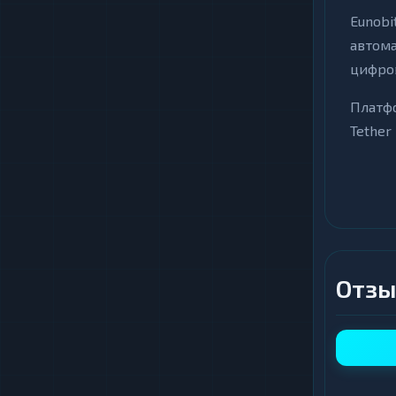
Eunobi
автом
цифро
Платфо
Tether
20. Ак
Ключ
Ав
ср
Отзы
Га
по
Ко
ли
Кр