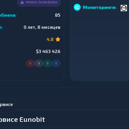
ПРИОСТАНОВЛЕН
Мониторинги:
обмена:
85
е:
0 лет, 8 месяцев
4,8
$3 463 426
0
0
8
0
рвисе
рвисе Eunobit