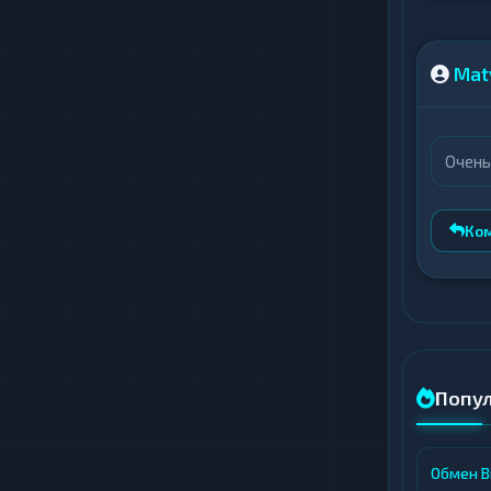
Mat
Очень
Ко
Попу
Обмен Bi