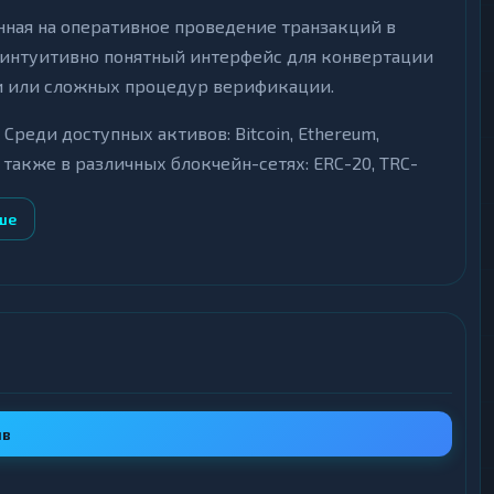
нная на оперативное проведение транзакций в
 интуитивно понятный интерфейс для конвертации
и или сложных процедур верификации.
еди доступных активов: Bitcoin, Ethereum,
 также в различных блокчейн-сетях: ERC-20, TRC-
интерфейсе перед созданием заявки.
ше
ском режиме, реквизиты для оплаты генерируются
ие обменов с последующими выплатами
персональные данные пользователей третьим
ыв
gram и электронную почту для решения