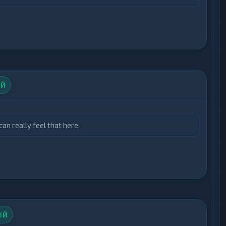
ЫЙ
n really feel that here.
ЫЙ