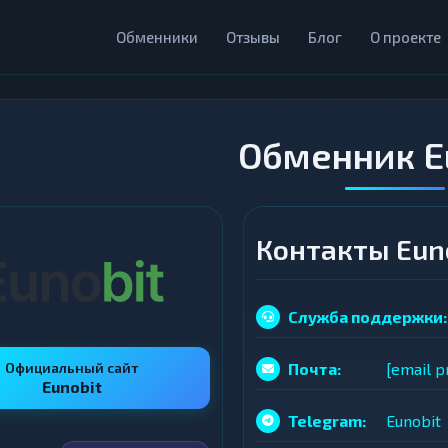
Обменники
Отзывы
Блог
О проекте
Обменник E
Контакты Eun
Служба поддержки:
Официальный сайт
Почта:
[email p
Eunobit
Telegram:
Eunobit