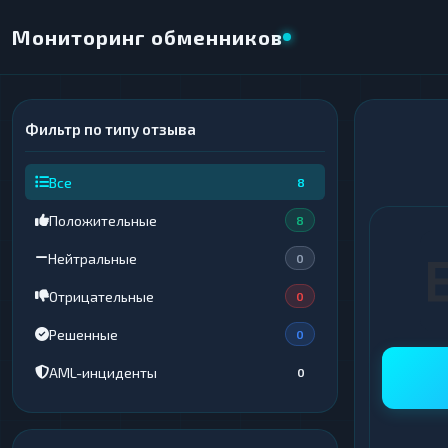
Мониторинг обменников
Фильтр по типу отзыва
×
НАПРАВЛЕНИЕ ОБМЕНА
Все
8
★ ИЗБРАННОЕ
ВСЕ РАЗДЕЛЫ
Положительные
8
ОТДАЁТЕ
ПОЛУЧАЕТЕ
Нейтральные
0
Отрицательные
0
Решенные
0
ВСЕ РАЗДЕЛЫ
ВСЕ РАЗДЕЛЫ
AML-инциденты
0
Криптовалюты
Криптовалюты
69
69
▶
▶
Интернет-банкинг
Интернет-банкинг
42
42
▶
▶