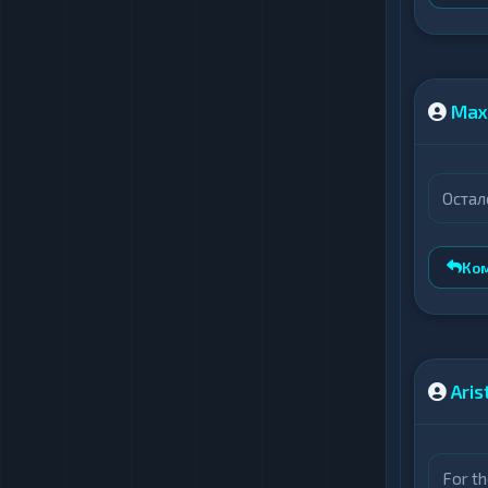
Max
Остал
Ко
Aris
For th