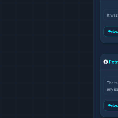
It was
Ко
Pet
The tr
any is
Ко