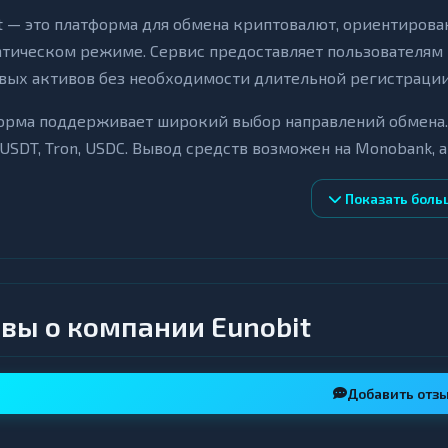
t — это платформа для обмена криптовалют, ориентирова
атическом режиме. Сервис предоставляет пользователям
вых активов без необходимости длительной регистраци
рма поддерживает широкий выбор направлений обмена. Ср
 USDT, Tron, USDC. Вывод средств возможен на Monobank, а
туальные резервы ликвидности и курсы отображаются в 
Показать боль
евые особенности
томатизация операций: обмен происходит в автоматиче
азу после создания заявки.
вы о компании Eunobit
рантии выполнения: сервис декларирует 100% завершен
льзователям.
нфиденциальность: платформа не хранит и не передаёт 
Добавить отз
цам.
углосуточная поддержка: операторы доступны через Tele