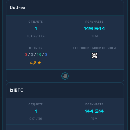
Doll-ex
1
149 544
0,334 / 33,4
10 M
0
/
0
/
18
/
0
4,8 ★
iziBTC
1
144 314
0,01 / 30
15 M