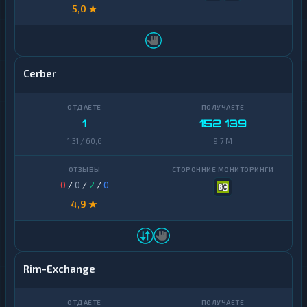
5,0 ★
Cerber
1
152 139
1,31 / 60,6
9,7 M
0
/
0
/
2
/
0
4,9 ★
Rim-Exchange