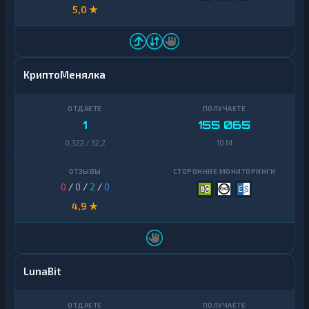
5,0 ★
КриптоМенялка
1
155 065
0,322 / 32,2
10 M
0
/
0
/
2
/
0
4,9 ★
LunaBit