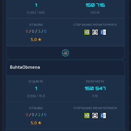
1
150 716
0,663 / 663
100 M
0
/
0
/
3
/
0
5,0 ★
BuhtaObmena
1
150 547
0,664 / 16,6
5 M
0
/
0
/
2
/
0
5,0 ★