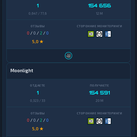
1
154 656
0,647 / 77,6
12 M
0
/
0
/
2
/
0
5,0 ★
Moonlight
1
154 591
0,323 / 33
20 M
0
/
0
/
2
/
0
5,0 ★