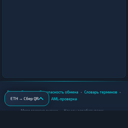
•
•
•
•
Вики
Города
Безопасность обмена
Словарь терминов
ETH → Сбер QR
AML-проверка
•
•
Методология оценки
Как мы зарабатываем
Для обменников