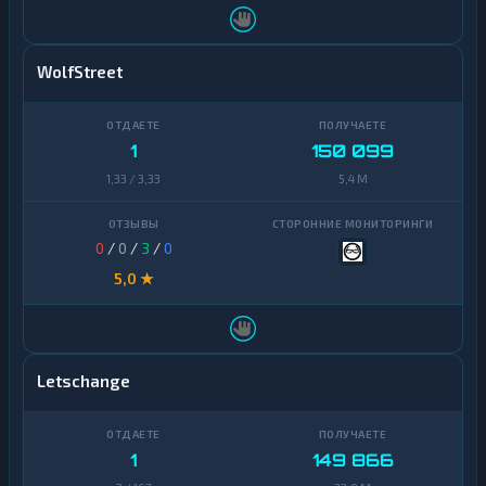
WolfStreet
1
150 099
1,33 / 3,33
5,4 M
0
/
0
/
3
/
0
5,0 ★
Letschange
1
149 866