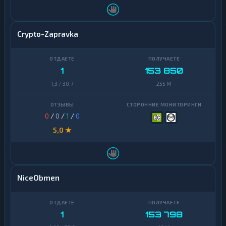
Crypto-Zapravka
1
153 850
1,3 / 30,7
255 M
0
/
0
/
1
/
0
5,0 ★
NiceObmen
1
153 798