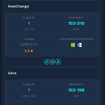
AvanChange
1
153 218
1,37 / 16
1,6 M
0
/
0
/
2
/
0
5,0 ★
Iskra
1
153 190
0,653 / 16,3
10 M