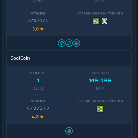
2 / 167
23,9 M
0
/
0
/
1
/
0
5,0 ★
CoolCoin
1
149 736
1,35 / 50
144 M
0
/
0
/
2
/
0
4,8 ★