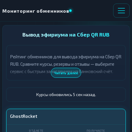
Мониторинг обменников
НАПРАВЛЕНИЕ
Вывод эфириума на Сбер QR RUB
×
ОБМЕНА
Рейтинг обменников для вывода эфириума на Сбер QR
★ ИЗБРАННОЕ
ВСЕ РАЗДЕЛЫ
RUB. Сравните курсы, резервы и отзывы — выберите
сервис с быстрым зачислением на банковский счёт.
О
П
Читать далее
Т
О
Д
Л
А
У
Ё
Ч
Курсы обновились 6 сек назад.
Т
А
Е
Е
Т
ETH
GhostRocket
Е
Сбер QR