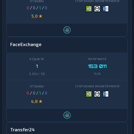
0
/
0
/
1
/
0
5,0 ★
FaceExchange
1
153 011
0,654 / 98
15 M
0
/
0
/
1
/
0
4,8 ★
Transfer24