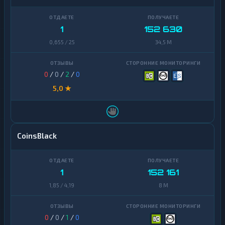
1
152 630
0,655 / 25
34,5 M
0
/
0
/
2
/
0
5,0 ★
CoinsBlack
1
152 161
1,85 / 4,19
8 M
0
/
0
/
1
/
0