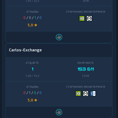
1,95 / 32,5
10 M
0
/
0
/
1
/
0
5,0 ★
Carlos-Exchange
1
153 611
1,49 / 74,3
1,6 M
0
/
1
/
0
/
0
5,0 ★