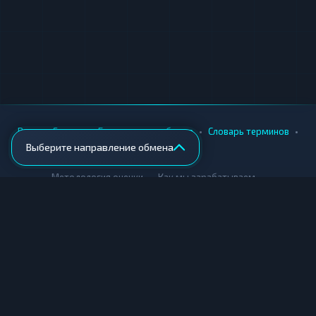
•
•
•
•
Вики
Города
Безопасность обмена
Словарь терминов
Выберите направление обмена
AML-проверка
•
•
Методология оценки
Как мы зарабатываем
Для обменников
Купить крипту
Продать крипту
Купить за рубли