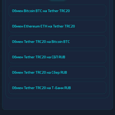
чем 50 городах
Помощь в закупке товаров и оплате
Обмен Bitcoin BTC на Tether TRC20
консалтинговых, IT и логистических
услуг
Обмен Ethereum ETH на Tether TRC20
В структуре сервиса представлено большое
количество компаний и касс с наличностью
Обмен Tether TRC20 на Bitcoin BTC
по всему миру. Платформа работает по всей
Европе, в США, Тайланде и Китае,
Обмен Tether TRC20 на СБП RUB
предоставляя клиентам широкие
возможности для проведения
Обмен Tether TRC20 на Сбер RUB
международных операций.
Компания помогает решать специфичные
Обмен Tether TRC20 на Т-Банк RUB
задачи, связанные с оплатой различных
товаров и услуг: от автомобилей и
оборудования до обучения и отдыха за
рубежом.