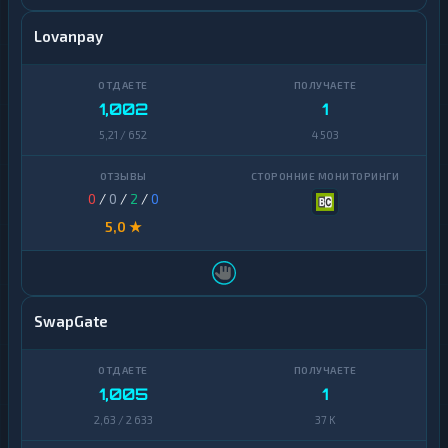
Lovanpay
1,002
1
5,21 / 652
4 503
0
/
0
/
2
/
0
5,0 ★
SwapGate
1,005
1
2,63 / 2 633
37 K