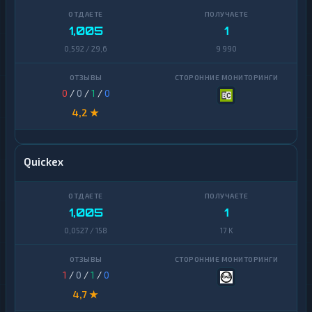
1,005
1
0,592 / 29,6
9 990
0
/
0
/
1
/
0
4,2 ★
Quickex
1,005
1
0,0527 / 158
17 K
1
/
0
/
1
/
0
4,7 ★