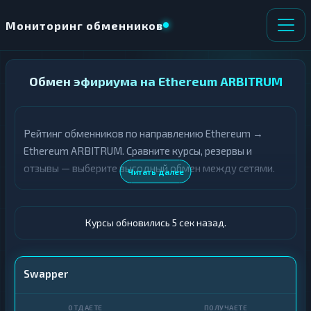
Мониторинг обменников
НАПРАВЛЕНИЕ
Обмен эфириума на Ethereum ARBITRUM
×
ОБМЕНА
Рейтинг обменников по направлению Ethereum →
★ ИЗБРАННОЕ
ВСЕ РАЗДЕЛЫ
Ethereum ARBITRUM. Сравните курсы, резервы и
отзывы — выберите выгодный обмен между сетями.
О
П
Читать далее
Т
О
Д
Л
А
У
Ё
Ч
Курсы обновились 6 сек назад.
Т
А
Е
Е
Т
ETH
Swapper
Е
ETH ARBITRUM