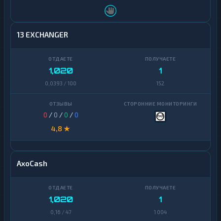
13 EXCHANGER
1,020
1
0,0393 / 100
152
0
/
0
/
0
/
0
4,8 ★
AxoCash
1,020
1
0,16 / 47
1 004