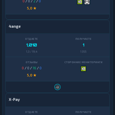
0
/
0
/
2
/
0
5,0 ★
4ange
1,010
1
1,3 / 19,4
1 355
0
/
0
/
16
/
0
5,0 ★
X-Pay