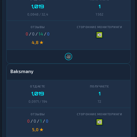
1,019
1
0,0648 / 32,4
1 562
0
/
0
/
14
/
0
4,8 ★
Baksmany
1,019
1
0,0971 / 194
72
0
/
0
/
1
/
0
5,0 ★