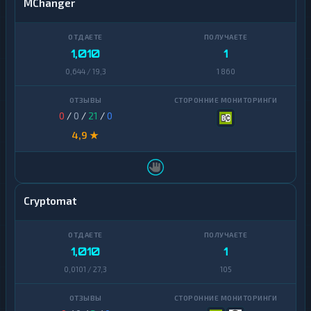
MChanger
1,010
1
0,644 / 19,3
1 860
0
/
0
/
21
/
0
4,9 ★
Cryptomat
1,010
1
0,0101 / 27,3
105