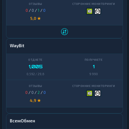
0
/
0
/
1
/
0
5,0 ★
WayBit
1,005
1
0,592 / 29,6
9 990
0
/
0
/
2
/
0
4,9 ★
ВсемОбмен