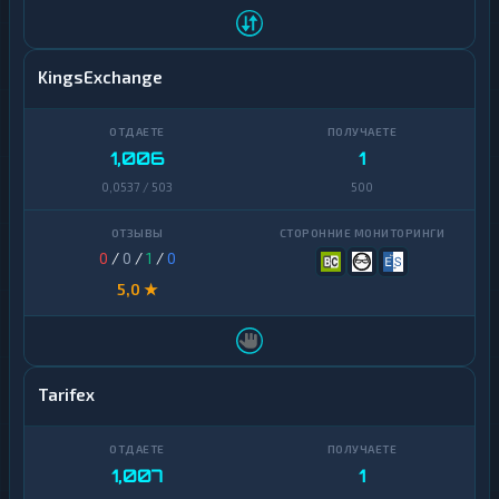
KingsExchange
1,006
1
0,0537 / 503
500
0
/
0
/
1
/
0
5,0 ★
Tarifex
1,007
1