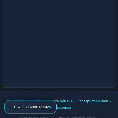
•
•
•
•
Вики
Города
Безопасность обмена
Словарь терминов
ETH → ETH ARBITRUM
AML-проверка
•
•
Методология оценки
Как мы зарабатываем