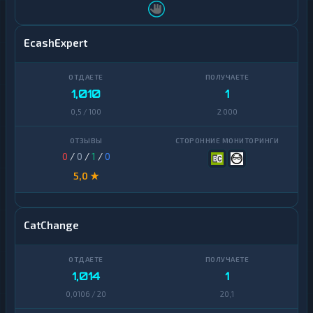
EcashExpert
1,010
1
0,5 / 100
2 000
0
/
0
/
1
/
0
5,0 ★
CatChange
1,014
1
0,0106 / 20
20,1