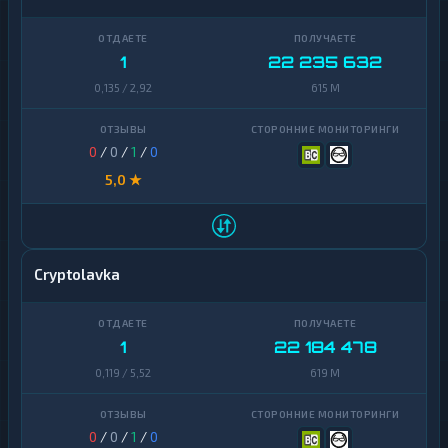
1
22 235 632
0,135 / 2,92
615 M
0
/
0
/
1
/
0
5,0 ★
Cryptolavka
1
22 184 478
0,119 / 5,52
619 M
0
/
0
/
1
/
0