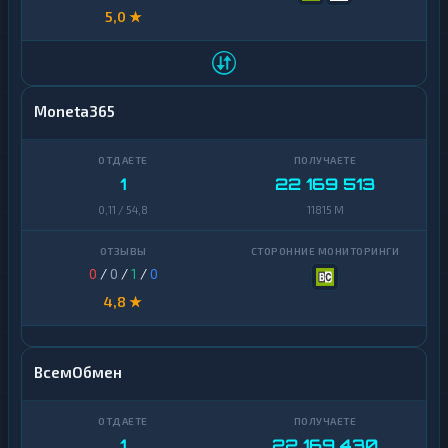
5,0 ★
Moneta365
1
22 169 513
0,11 / 54,8
11815 M
0
/
0
/
1
/
0
4,8 ★
ВсемОбмен
1
22 169 430