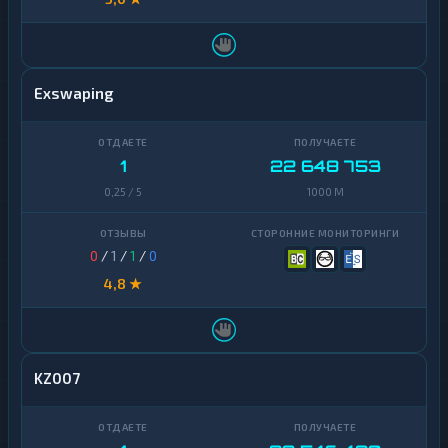
Exswaping
1
22 648 753
0,25 / 5
1000 M
0
/
1
/
1
/
0
4,8 ★
KZ007