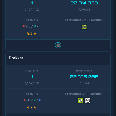
1
22 814 333
Uniswap
1
0,167 / 102
72700 M
VeChain
1
0
/
0
/
0
/
1
Waves
1
4,8 ★
Yearn
1
Finance
Zcash
1
Drakkar
1
22 775 035
0,264 / 1,58
6144 M
0
/
0
/
2
/
0
4,7 ★