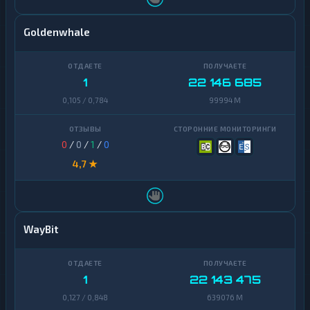
Goldenwhale
1
22 146 685
0,105 / 0,784
99994 M
0
/
0
/
1
/
0
4,7 ★
WayBit
1
22 143 475
0,127 / 0,848
639076 M