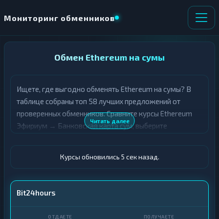
Мониторинг обменников
НАПРАВЛЕНИЕ
Обмен Ethereum на сумы
×
ОБМЕНА
Ищете, где выгодно обменять Ethereum на сумы? В
★ ИЗБРАННОЕ
ВСЕ РАЗДЕЛЫ
таблице собраны топ 58 лучших предложений от
проверенных обменников. Сравните курсы Ethereum
О
П
Читать далее
Эфириум → Банковская карта сум, выберите
Т
О
Д
подходящий вариант с учётом резерва и лимитов, и
Л
А
У
совершите обмен быстро и безопасно. Все обменные
Ё
Ч
Курсы обновились 5 сек назад.
пункты прошли модерацию и отображаются с учётом
Т
А
выгодности курса.
Е
Е
Т
ETH
Bit24hours
Е
Карта · UZS