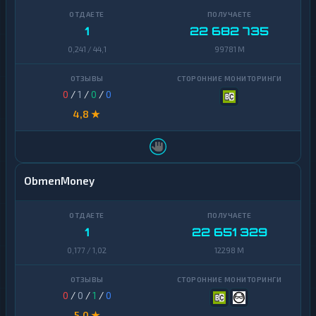
1
22 682 735
0,241 / 44,1
99781 M
0
/
1
/
0
/
0
4,8 ★
ObmenMoney
1
22 651 329
0,177 / 1,02
12298 M
0
/
0
/
1
/
0
5,0 ★