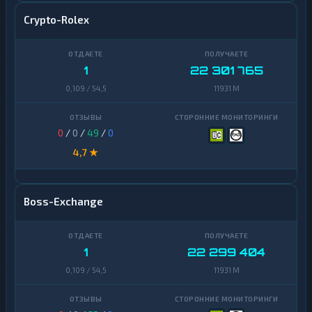
Crypto-Rolex
1
22 301 765
0,109 / 54,5
11931 M
0
/
0
/
49
/
0
4,7 ★
Boss-Exchange
1
22 299 404
0,109 / 54,5
11931 M