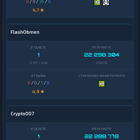
0
/
0
/
35
/
0
4,7 ★
FlashObmen
1
22 298 304
0,157 / 4,44
2540 M
0
/
0
/
1
/
0
4,9 ★
Crypto007
1
22 288 778