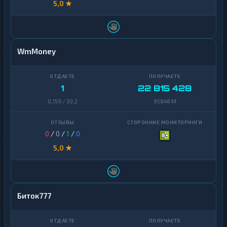
5,0 ★
Pepe
1
Polkadot
1
Polygon
1
WmMoney
Qtum
1
Ravencoin
1
1
22 815 428
Shiba
0,159 / 30,2
95848 M
2
Stellar
1
0
/
0
/
1
/
0
Sui
1
5,0 ★
Terra
1
(LUNA)
Tezos
1
Биток777
Toncoin
1
TrueUSD
2