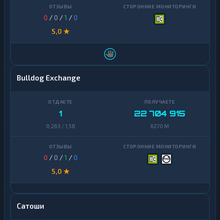
0
/
0
/
1
/
0
5,0 ★
Bulldog Exchange
1
22 704 915
0,263 / 1,58
6270 M
0
/
0
/
1
/
0
5,0 ★
Сатоши