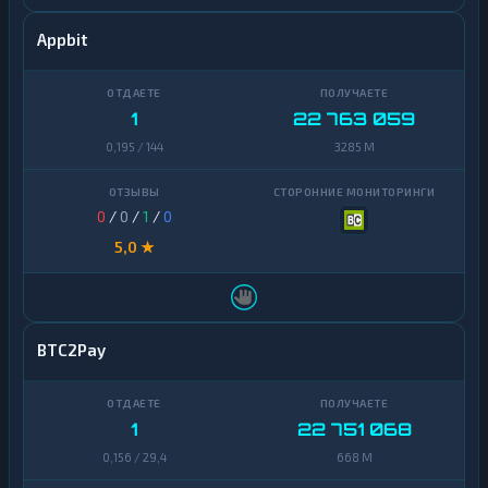
Appbit
1
22 763 059
0,195 / 144
3285 M
0
/
0
/
1
/
0
5,0 ★
BTC2Pay
1
22 751 068
0,156 / 29,4
668 M