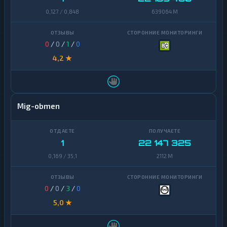
0,127 / 0,848
639064 M
0
/
0
/
1
/
0
4,2 ★
Mig-obmen
1
22 147 325
0,169 / 35,1
2112 M
0
/
0
/
3
/
0
5,0 ★