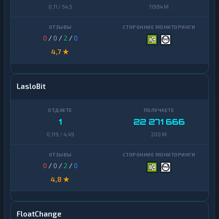
0,11 / 54,5
11984 M
0
/
0
/
2
/
0
4,7 ★
LasloBit
1
22 271 666
0,119 / 4,49
200 M
0
/
0
/
2
/
0
4,8 ★
FloatChange