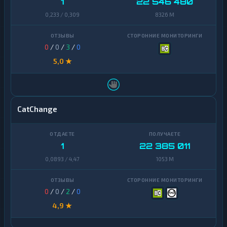
1
22 546 480
0,233 / 0,309
8326 M
0
/
0
/
3
/
0
5,0 ★
CatChange
1
22 385 011
0,0893 / 4,47
1053 M
0
/
0
/
2
/
0
4,9 ★