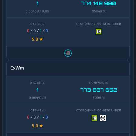
1
774 148 980
Yearn
0,00469 / 0,89
95848 M
1
Finance
Zcash
1
0
/
0
/
1
/
0
5,0 ★
ExWm
1
773 837 652
0,00491 / 3
5000 M
0
/
0
/
1
/
0
5,0 ★