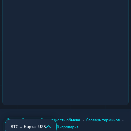
•
•
•
•
Вики
Города
Безопасность обмена
Словарь терминов
BTC → Карта · UZS
AML-проверка