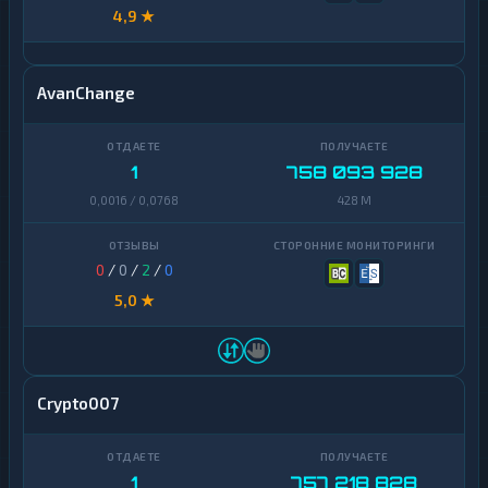
4,9 ★
AvanChange
1
758 093 928
0,0016 / 0,0768
428 M
0
/
0
/
2
/
0
5,0 ★
Crypto007
1
757 218 828