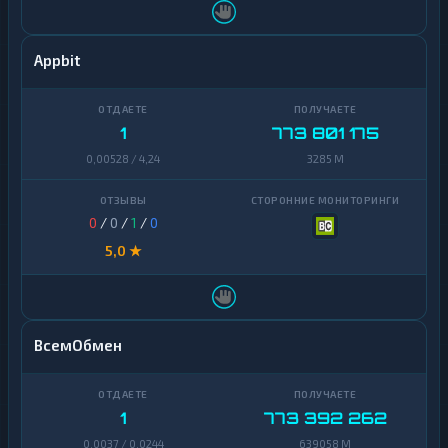
Appbit
1
773 801 175
0,00528 / 4,24
3285 M
0
/
0
/
1
/
0
5,0 ★
ВсемОбмен
1
773 392 262
0,0037 / 0,0244
639058 M