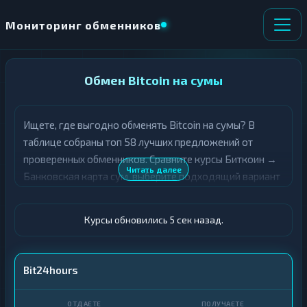
Мониторинг обменников
НАПРАВЛЕНИЕ
Обмен Bitcoin на сумы
×
ОБМЕНА
Ищете, где выгодно обменять Bitcoin на сумы? В
★ ИЗБРАННОЕ
ВСЕ РАЗДЕЛЫ
таблице собраны топ 58 лучших предложений от
проверенных обменников. Сравните курсы Биткоин →
О
П
Читать далее
Банковская карта сум, выберите подходящий вариант
Т
О
Д
с учётом резерва и лимитов, и совершите обмен
Л
А
У
быстро и безопасно. Все обменные пункты прошли
Ё
Ч
Курсы обновились 5 сек назад.
модерацию и отображаются с учётом выгодности
Т
А
курса.
Е
Е
Т
BTC
Bit24hours
Е
Карта · UZS