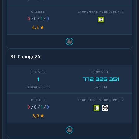
0
/
0
/
1
/
0
4,2 ★
BtcChange24
1
772 325 351
0,0046 / 0,031
54313 M
0
/
0
/
1
/
0
5,0 ★