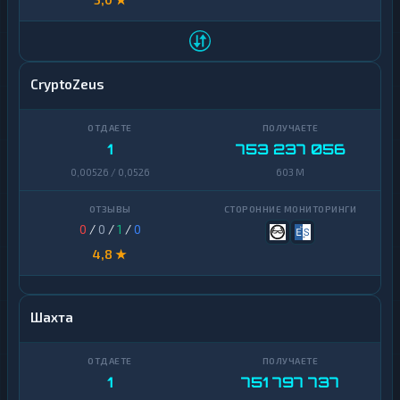
CryptoZeus
1
753 237 056
0,00526 / 0,0526
603 M
0
/
0
/
1
/
0
4,8 ★
Шахта
1
751 797 737