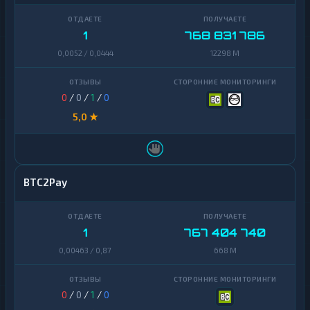
1
768 831 786
0,0052 / 0,0444
12298 M
0
/
0
/
1
/
0
5,0 ★
BTC2Pay
1
767 404 740
0,00463 / 0,87
668 M
0
/
0
/
1
/
0