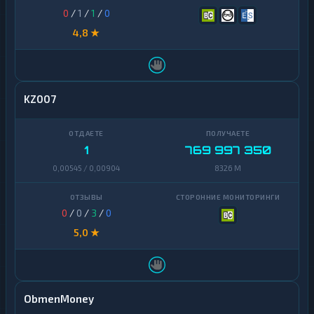
0
/
1
/
1
/
0
4,8 ★
KZ007
1
769 997 350
0,00545 / 0,00904
8326 M
0
/
0
/
3
/
0
5,0 ★
ObmenMoney