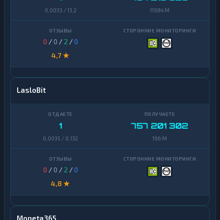
0,0033 / 13,2
11984 M
0
/
0
/
2
/
0
4,7 ★
LasloBit
1
757 201 302
0,0035 / 0,132
196 M
0
/
0
/
2
/
0
4,8 ★
Moneta365