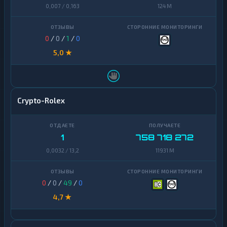
0,007 / 0,163
124 M
0
/
0
/
1
/
0
5,0 ★
Crypto-Rolex
1
758 718 272
0,0032 / 13,2
11931 M
0
/
0
/
49
/
0
4,7 ★