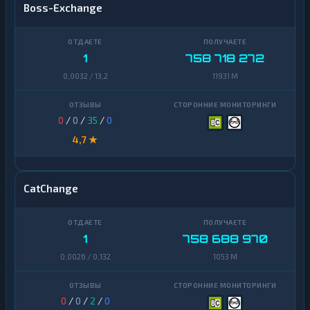
Boss-Exchange
1
758 718 272
0,0032 / 13,2
11931 M
0
/
0
/
35
/
0
4,7 ★
CatChange
1
758 688 970
0,0026 / 0,132
1053 M
0
/
0
/
2
/
0