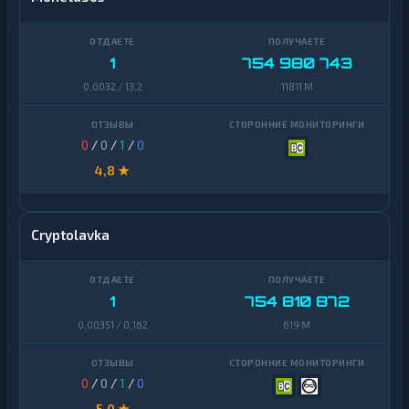
1
754 980 743
0,0032 / 13,2
11811 M
0
/
0
/
1
/
0
4,8 ★
Cryptolavka
1
754 810 872
0,00351 / 0,162
619 M
0
/
0
/
1
/
0
5,0 ★