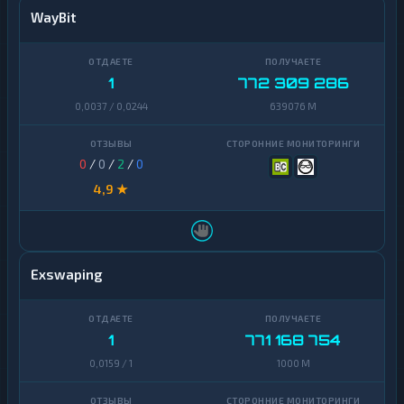
WayBit
1
772 309 286
0,0037 / 0,0244
639076 M
0
/
0
/
2
/
0
4,9 ★
Exswaping
1
771 168 754
0,0159 / 1
1000 M