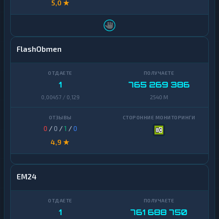
5,0 ★
FlashObmen
1
765 269 386
0,00457 / 0,129
2540 M
0
/
0
/
1
/
0
4,9 ★
EM24
1
761 688 750