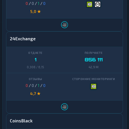
0
/
0
/
1
/
0
5,0 ★
24Exchange
1
856 111
0,308 / 6,15
42,9 M
0
/
0
/
1
/
0
4,7 ★
CoinsBlack