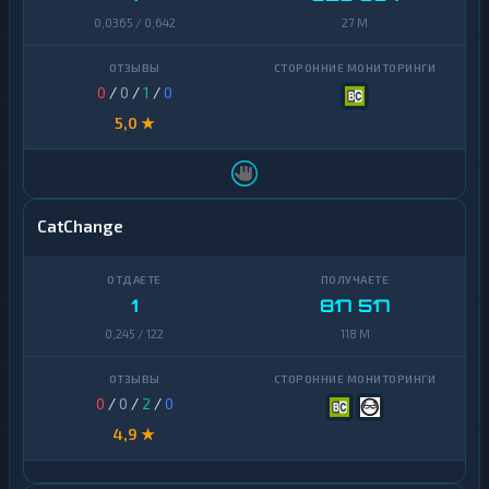
0,0365 / 0,642
27 M
0
/
0
/
1
/
0
5,0 ★
CatChange
1
817 517
0,245 / 122
118 M
0
/
0
/
2
/
0
4,9 ★