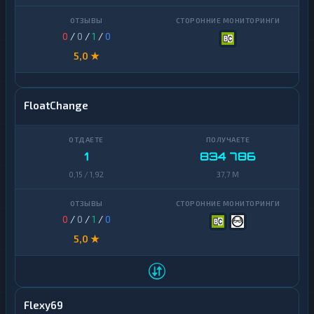
0
/
0
/
1
/
0
5,0 ★
FloatChange
1
834 786
0,15 / 1,92
37,7 M
0
/
0
/
1
/
0
5,0 ★
Flexy69