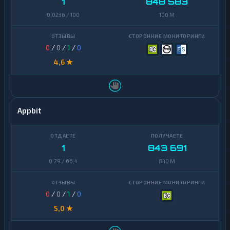
1
848 583
0,0236 / 100
100 M
0
/
0
/
1
/
0
4,6 ★
Appbit
1
843 691
0,29 / 66,4
840 M
0
/
0
/
1
/
0
5,0 ★