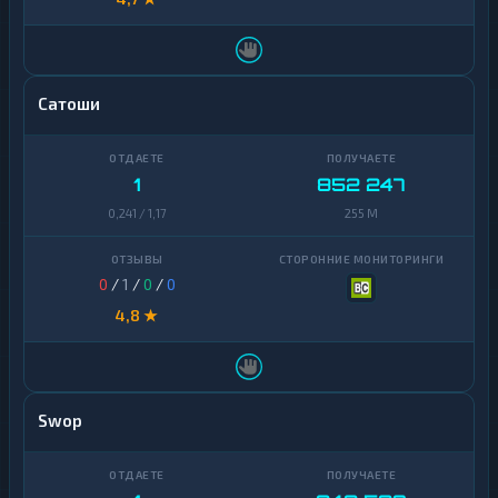
Сатоши
1
852 247
0,241 / 1,17
255 M
0
/
1
/
0
/
0
4,8 ★
Swop