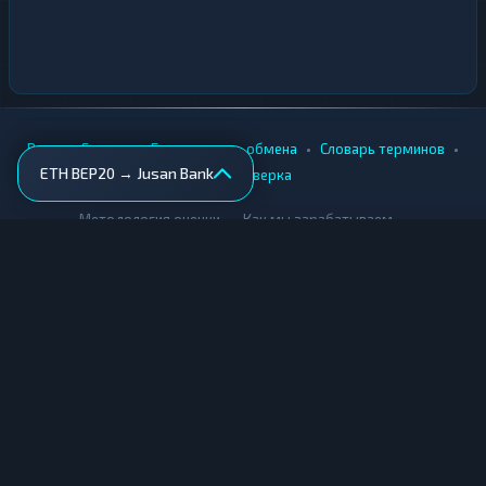
•
•
•
•
Вики
Города
Безопасность обмена
Словарь терминов
ETH BEP20 → Jusan Bank
AML-проверка
•
•
Методология оценки
Как мы зарабатываем
Для обменников
Купить крипту
Продать крипту
Купить за рубли
Продать за рубли