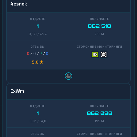
4esnok
1
862 518
0,371 / 46,4
735 M
0
/
0
/
7
/
0
5,0 ★
ExWm
1
862 098
0,36 / 34,8
199 M