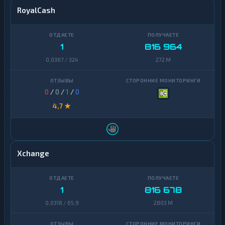
RoyalCash
1
816 964
0,0367 / 324
272 M
0
/
0
/
1
/
0
4,7 ★
Xchange
1
816 678
0,0318 / 65,9
2803 M