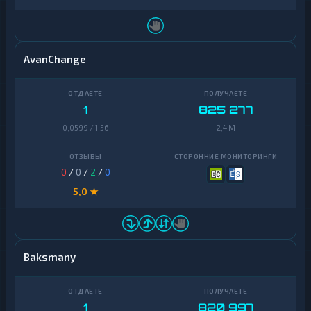
AvanChange
1
825 277
0,0599 / 1,56
2,4 M
0
/
0
/
2
/
0
5,0 ★
Baksmany
1
820 997