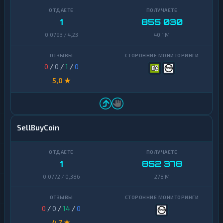
1
855 030
0,0793 / 4,23
40,1 M
0
/
0
/
1
/
0
5,0 ★
SellBuyCoin
1
852 378
0,0772 / 0,386
278 M
0
/
0
/
14
/
0
4,7 ★