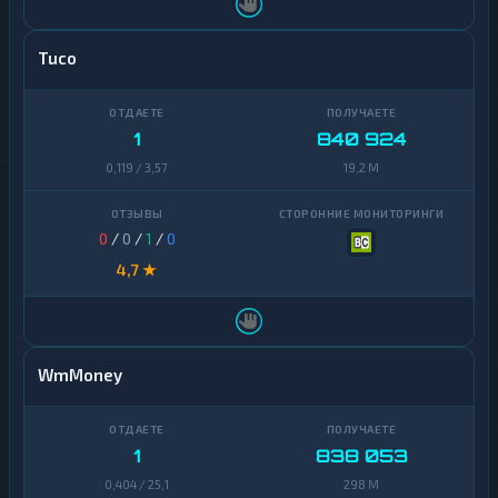
Tuco
1
840 924
0,119 / 3,57
19,2 M
0
/
0
/
1
/
0
4,7 ★
WmMoney
1
838 053
0,404 / 25,1
298 M