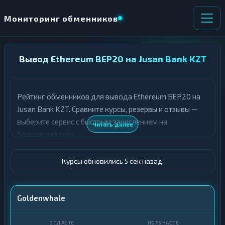
Мониторинг обменников
НАПРАВЛЕНИЕ
Вывод Ethereum BEP20 на Jusan Bank KZT
×
ОБМЕНА
Рейтинг обменников для вывода Ethereum BEP20 на
★ ИЗБРАННОЕ
ВСЕ РАЗДЕЛЫ
Jusan Bank KZT. Сравните курсы, резервы и отзывы —
выберите сервис с быстрым зачислением на
О
П
Читать далее
Т
О
банковский счёт.
Д
Л
А
У
Ё
Ч
Курсы обновились 6 сек назад.
Т
А
Е
Е
Т
ETH BEP20
Goldenwhale
Е
Jusan Bank