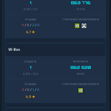
1
863 776
Uniswap
1
0,261 / 1,57
37,9 M
VeChain
1
0
/
0
/
2
/
0
Waves
1
4,7 ★
Yearn
1
Finance
Zcash
1
W-Box
1
862 520
0,359 / 52,6
454 M
0
/
0
/
1
/
0
4,9 ★