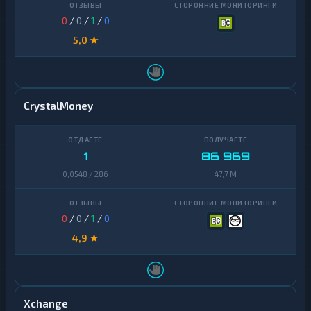
0
/
0
/
1
/
0
5,0 ★
CrystalMoney
1
86 969
0,0548 / 286
47,7 M
0
/
0
/
1
/
0
4,9 ★
Xchange