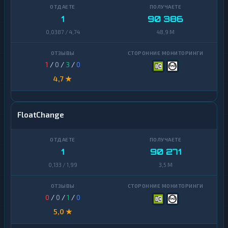
1
90 386
0,0387 / 4,74
48,9 M
1
/
0
/
3
/
0
4,7 ★
FloatChange
1
90 271
0,133 / 1,99
3,5 M
0
/
0
/
1
/
0
5,0 ★