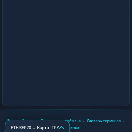
•
•
•
•
Вики
Города
Безопасность обмена
Словарь терминов
ETH BEP20 → Карта · TRY
AML-проверка