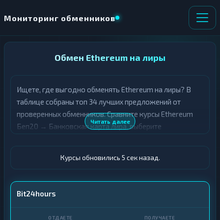
Мониторинг обменников
НАПРАВЛЕНИЕ
Обмен Ethereum на лиры
×
ОБМЕНА
Ищете, где выгодно обменять Ethereum на лиры? В
★ ИЗБРАННОЕ
ВСЕ РАЗДЕЛЫ
таблице собраны топ 34 лучших предложений от
проверенных обменников. Сравните курсы Ethereum
О
П
Читать далее
Беп20 → Банковская карта лира, выберите
Т
О
Д
подходящий вариант с учётом резерва и лимитов, и
Л
А
У
совершите обмен быстро и безопасно. Все обменные
Ё
Ч
Курсы обновились 5 сек назад.
пункты прошли модерацию и отображаются с учётом
Т
А
выгодности курса.
Е
Е
Т
ETH BEP20
Bit24hours
Е
Карта · TRY