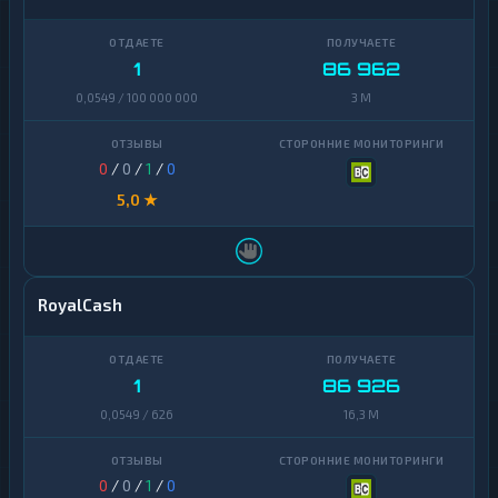
1
86 962
0,0549 / 100 000 000
3 M
0
/
0
/
1
/
0
5,0 ★
RoyalCash
1
86 926
0,0549 / 626
16,3 M
0
/
0
/
1
/
0