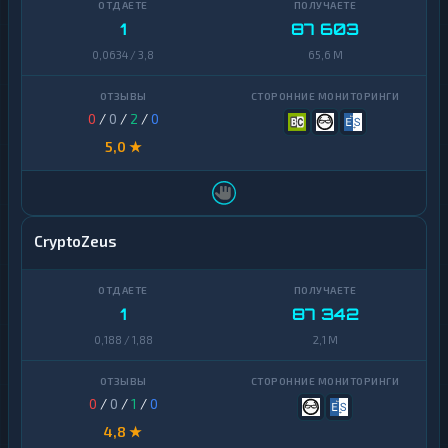
1
87 603
0,0634 / 3,8
65,6 M
0
/
0
/
2
/
0
5,0 ★
CryptoZeus
1
87 342
0,188 / 1,88
2,1 M
0
/
0
/
1
/
0
4,8 ★