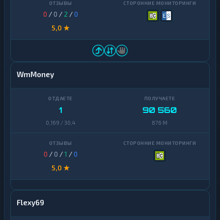
0
/
0
/
2
/
0
Uniswap
1
5,0 ★
VeChain
1
Waves
1
Yearn
1
WmMoney
Finance
Zcash
1
1
90 560
0,169 / 30,4
876 M
0
/
0
/
1
/
0
5,0 ★
Flexy69