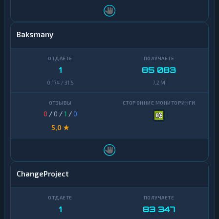
Baksmany
1
85 083
0,174 / 31,5
7,2 M
0
/
0
/
1
/
0
5,0 ★
ChangeProject
1
83 347