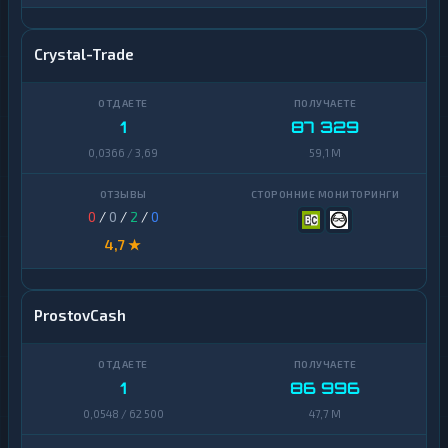
Crystal-Trade
1
87 329
0,0366 / 3,69
59,1 M
0
/
0
/
2
/
0
4,7 ★
ProstovCash
1
86 996
0,0548 / 62 500
47,7 M