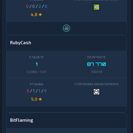
0
/
0
/
2
/
0
4,8 ★
RubyCash
1
87 770
0,0364 / 3,67
1000 M
0
/
1
/
1
/
0
5,0 ★
BitFlaming