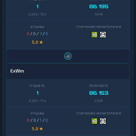
1
86 195
0,209 / 10,5
50 M
0
/
0
/
7
/
0
5,0 ★
ExWm
1
86 153
0,255 / 17,4
1,8 M
0
/
0
/
1
/
0
5,0 ★