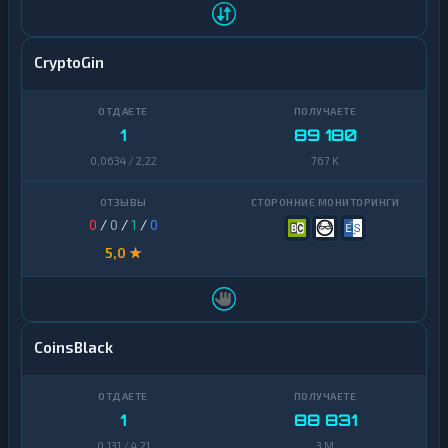
CryptoGin
1
89 180
0,0634 / 2,22
767 K
0
/
0
/
1
/
0
5,0 ★
CoinsBlack
1
88 831
0,131 / 4,21
3 M