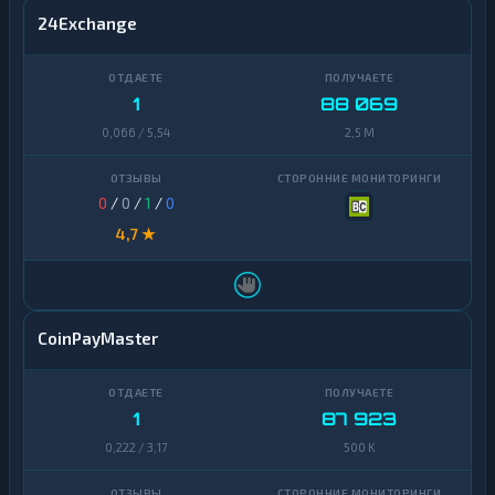
24Exchange
1
88 069
0,066 / 5,54
2,5 M
0
/
0
/
1
/
0
4,7 ★
CoinPayMaster
1
87 923
0,222 / 3,17
500 K