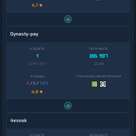
4,7 ★
Dynasty-pay
1
86 197
0,174 / 31,3
12,4 M
0
/
0
/
7
/
0
4,8 ★
4esnok