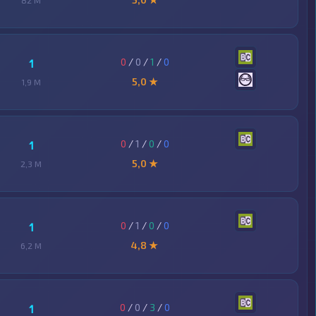
82 M
0
/
0
/
1
/
0
1
5,0 ★
1,9 M
0
/
1
/
0
/
0
1
5,0 ★
2,3 M
0
/
1
/
0
/
0
1
4,8 ★
6,2 M
0
/
0
/
3
/
0
1