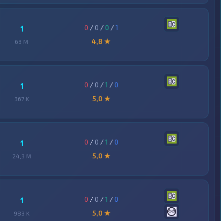
0
/
0
/
0
/
1
1
4,8 ★
63 M
0
/
0
/
1
/
0
1
5,0 ★
367 K
0
/
0
/
1
/
0
1
5,0 ★
24,3 M
0
/
0
/
1
/
0
1
5,0 ★
983 K