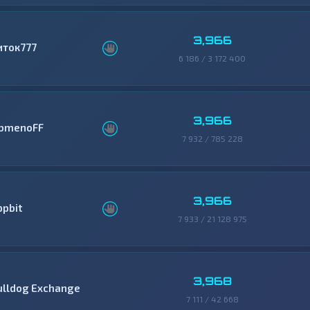
3,966
иток777
6 186 / 3 172 400
3,966
bmenoFF
7 932 / 785 228
3,966
ppbit
7 933 / 21 128 975
3,968
ulldog Exchange
7 111 / 42 668