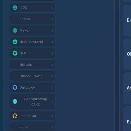
ICON
1
Kaspa
1
Б
Maker
1
NEAR Protocol
1
NEO
O
1
Notcoin
1
Official Trump
1
Ontology
A
1
PancakeSwap
1
CAKE
Pax Dollar
1
B
Pepe
1