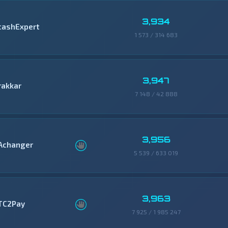
3,934
cashExpert
1 573 / 314 683
3,947
rakkar
7 148 / 42 888
3,956
Achanger
5 539 / 633 019
3,963
TC2Pay
7 925 / 1 985 247