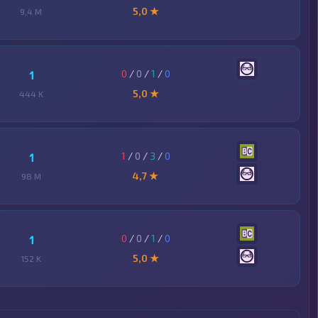
5,0 ★
9,4 M
0
/
0
/
1
/
0
1
5,0 ★
444 K
1
/
0
/
3
/
0
1
4,7 ★
98 M
0
/
0
/
1
/
0
1
5,0 ★
152 K