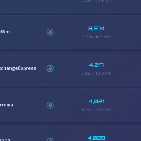
6 358 / 3 178 816
3,974
xWm
3 974 / 623 090
4,017
xchangeExpress
6 025 / 1 213 678
4,021
атоши
6 031 / 603 088
4,028