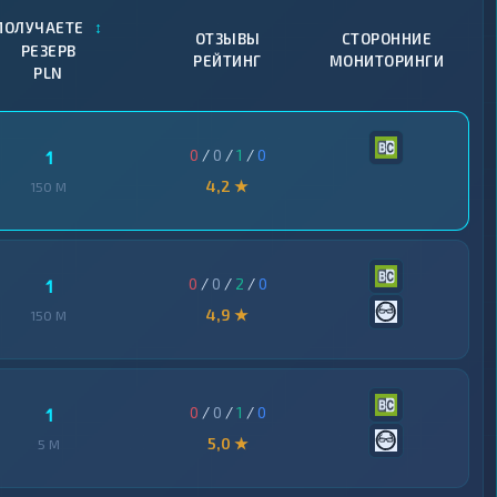
↕
ПОЛУЧАЕТЕ
ОТЗЫВЫ
СТОРОННИЕ
РЕЗЕРВ
РЕЙТИНГ
МОНИТОРИНГИ
PLN
0
/
0
/
1
/
0
1
4,2 ★
150 M
0
/
0
/
2
/
0
1
4,9 ★
150 M
0
/
0
/
1
/
0
1
5,0 ★
5 M