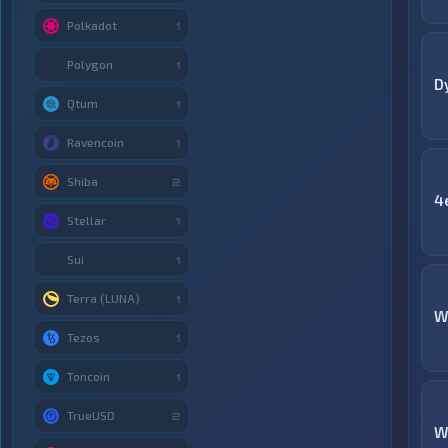
Polkadot
1
Polygon
1
D
Qtum
1
Ravencoin
1
Shiba
2
4
Stellar
1
Sui
1
Terra (LUNA)
1
W
Tezos
1
Toncoin
1
TrueUSD
2
W