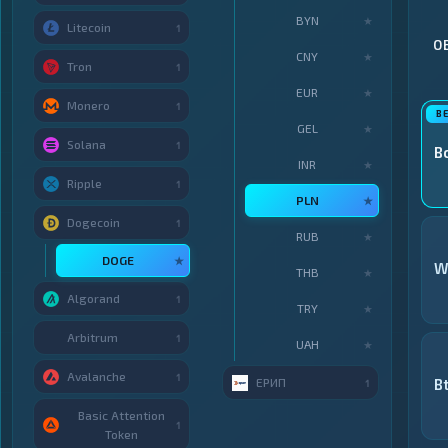
BYN
★
Litecoin
1
О
CNY
★
Tron
1
EUR
★
Monero
1
GEL
★
Solana
1
В
INR
★
Ripple
1
PLN
★
Dogecoin
1
RUB
★
DOGE
★
W
THB
★
Algorand
1
TRY
★
Arbitrum
1
UAH
★
Avalanche
1
ЕРИП
B
1
Basic Attention
1
Token