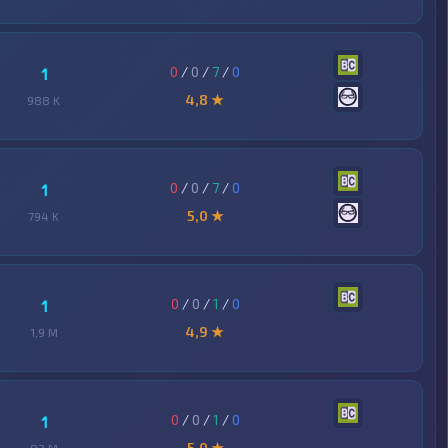
0
/
0
/
7
/
0
1
4,8 ★
988 K
0
/
0
/
7
/
0
1
5,0 ★
794 K
0
/
0
/
1
/
0
1
4,9 ★
1,9 M
0
/
0
/
1
/
0
1
5,0 ★