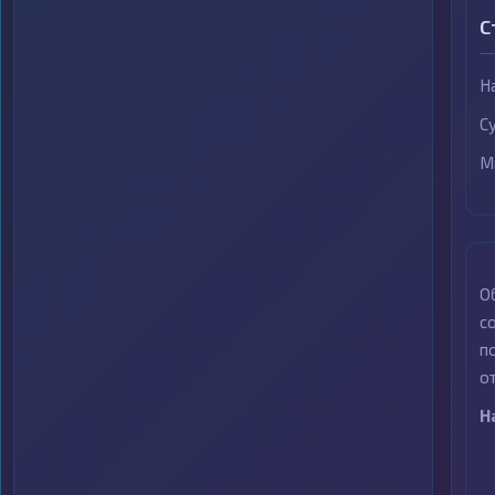
С
Н
С
М
О
с
п
о
Н