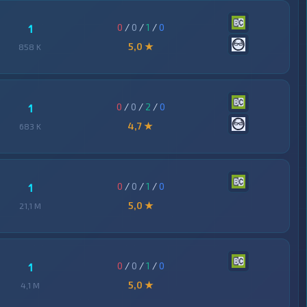
0
/
0
/
1
/
0
1
5,0 ★
858 K
0
/
0
/
2
/
0
1
4,7 ★
683 K
0
/
0
/
1
/
0
1
5,0 ★
21,1 M
0
/
0
/
1
/
0
1
5,0 ★
4,1 M