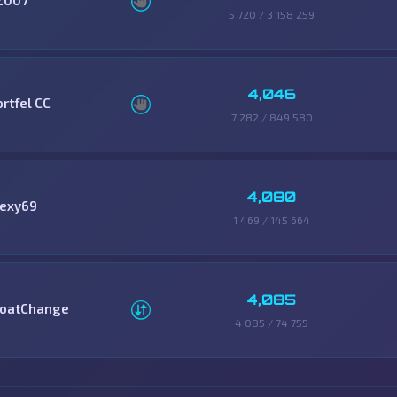
Z007
5 720 / 3 158 259
4,046
ortfel CC
7 282 / 849 580
4,080
lexy69
1 469 / 145 664
4,085
loatChange
4 085 / 74 755