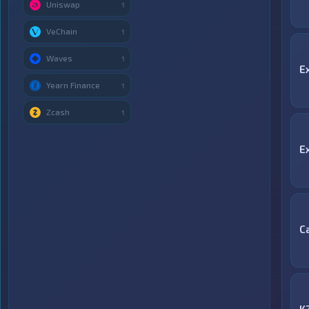
Uniswap
1
VeChain
1
Waves
1
E
Yearn Finance
1
Zcash
1
E
С