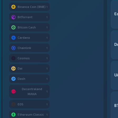
Binance Coin (BNB)
1
E
BitTorrent
1
Bitcoin Cash
1
Cardano
1
D
Chainlink
1
Cosmos
1
Dai
1
U
Dash
1
Decentraland
1
MANA
EOS
1
B
Ethereum Classic
1