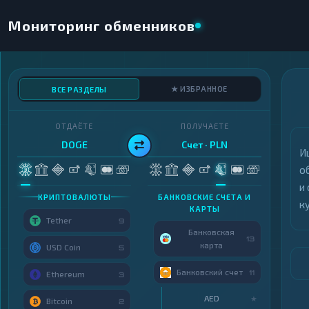
Мониторинг обменников
★ ИЗБРАННОЕ
ВСЕ РАЗДЕЛЫ
ОТДАЁТЕ
ПОЛУЧАЕТЕ
DOGE
Счет · PLN
И
о
и
КРИПТОВАЛЮТЫ
БАНКОВСКИЕ СЧЕТА И
ку
КАРТЫ
Tether
9
Банковская
13
карта
USD Coin
5
Банковский счет
11
Ethereum
3
AED
★
Bitcoin
2