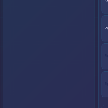
K
P
F
F