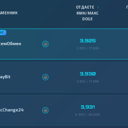
↑
ОТДАЕТЕ
БМЕННИК
МИН/МАКС
DOGE
3,925
семОбмен
2 655 / 17 699
3,930
ayBit
2 655 / 17 699
3,931
tcChange24
4 300 / 28 600