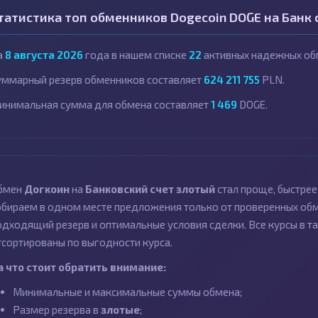
татистика топ обменников Dogecoin DOGE на Банк 
а
8 августа 2026
года в нашем списке
22
активных надежных об
уммарный резерв обменников составляет
624 211 755
PLN.
инимальная сумма для обмена составляет
1 469
DOGE.
бмен
Догкоин
на
Банковский счет злотый
стал проще, быстре
обираем в одном месте предложения только от проверенных обме
одходящий резерв и оптимальные условия сделки. Все курсы в та
тсортированы по выгодности курса.
а что стоит обратить внимание:
Минимальные и максимальные суммы обмена;
Размер резерва в
злотые
;