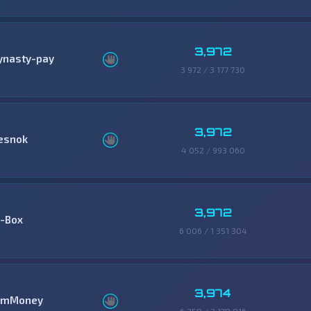
3,972
ynasty-pay
3 972 / 3 177 730
3,972
esnok
4 052 / 993 060
3,972
-Box
6 006 / 1 351 304
3,974
mMoney