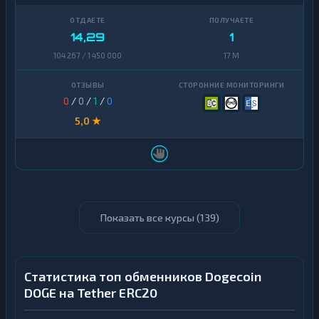
14,29
1
104 267 / 1 450 000
17 M
0
/
0
/
1
/
0
5,0 ★
Показать все курсы (
139
)
Статистика топ обменников Dogecoin
DOGE на Tether ERC20