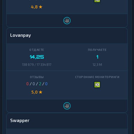
4,8 ★
Lovanpay
14,25
1
138 679 / 17 334 817
12,3 M
0
/
0
/
2
/
0
5,0 ★
Swapper