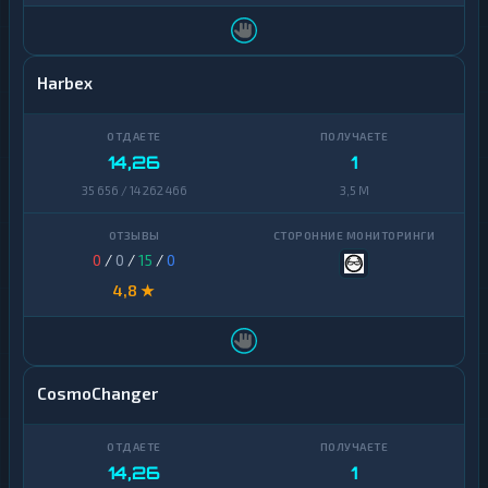
Harbex
14,26
1
35 656 / 14 262 466
3,5 M
0
/
0
/
15
/
0
4,8 ★
CosmoChanger
14,26
1