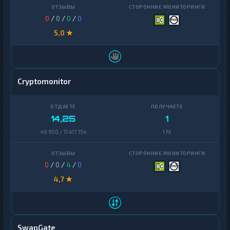
0
/
0
/
0
/
0
5,0 ★
Cryptomonitor
14,25
1
49 950 / 11 417 154
1 M
0
/
0
/
4
/
0
4,7 ★
SwapGate