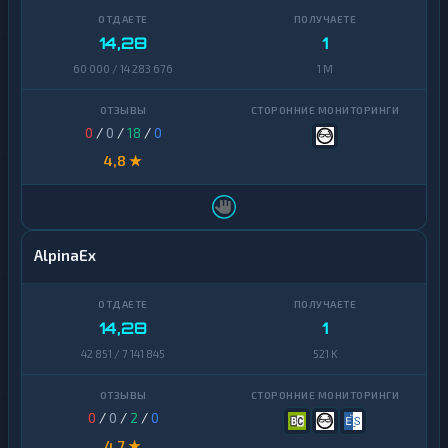
14,28
1
60 000 / 14 283 676
1 M
0
/
0
/
18
/
0
4,8 ★
AlpinaEx
14,28
1
42 851 / 7 141 845
521 K
0
/
0
/
2
/
0
4,7 ★