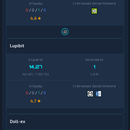
0
/
0
/
1
/
0
4,6 ★
Lupibit
14,27
1
142 461 / 1 780 765
5,6 M
0
/
0
/
1
/
0
4,7 ★
Doll-ex