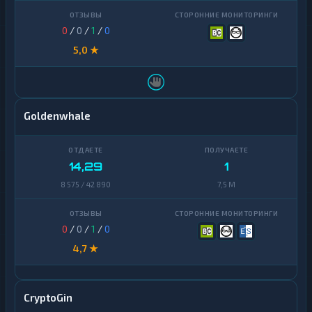
0
/
0
/
1
/
0
5,0 ★
Goldenwhale
14,29
1
8 575 / 42 890
7,5 M
0
/
0
/
1
/
0
4,7 ★
CryptoGin