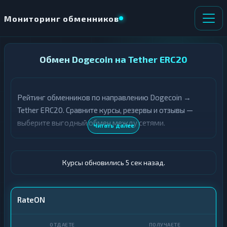
Мониторинг обменников
НАПРАВЛЕНИЕ
Обмен Dogecoin на Tether ERC20
×
ОБМЕНА
Рейтинг обменников по направлению Dogecoin →
★ ИЗБРАННОЕ
ВСЕ РАЗДЕЛЫ
Tether ERC20. Сравните курсы, резервы и отзывы —
выберите выгодный обмен между сетями.
О
П
Читать далее
Т
О
Д
Л
А
У
Ё
Ч
Курсы обновились 6 сек назад.
Т
А
Е
Е
Т
DOGE
RateON
Е
USDT ERC20