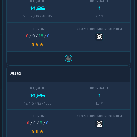
14,26
1
14 259 / 14 258 786
2,2 M
0
/
0
/
18
/
0
4,9 ★
Allex
14,26
1
42 776 / 4 277 636
1,5 M
0
/
0
/
8
/
0
4,8 ★