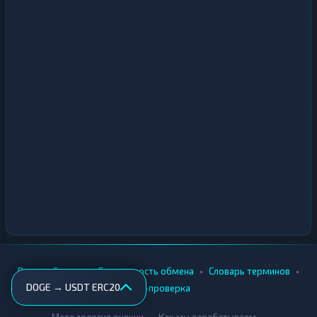
•
•
•
•
Вики
Города
Безопасность обмена
Словарь терминов
DOGE → USDT ERC20
AML-проверка
•
•
Методология оценки
Как мы зарабатываем