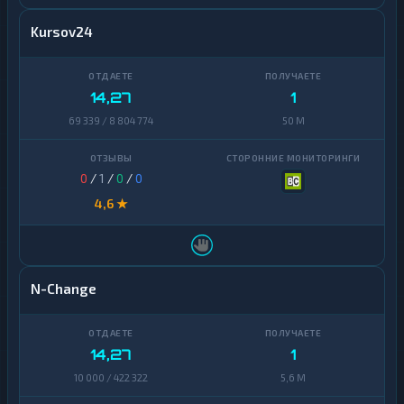
Kursov24
14,27
1
69 339 / 8 804 774
50 M
0
/
1
/
0
/
0
4,6 ★
N-Change
14,27
1
10 000 / 422 322
5,6 M