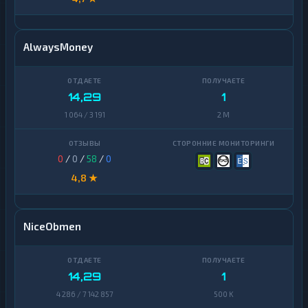
AlwaysMoney
14,29
1
1 064 / 3 191
2 M
0
/
0
/
58
/
0
4,8 ★
NiceObmen
14,29
1
4 286 / 7 142 857
500 K