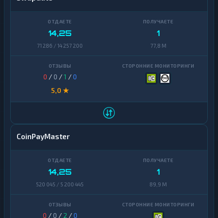
14,25
1
71 286 / 14 257 200
77,8 M
0
/
0
/
1
/
0
5,0 ★
CoinPayMaster
14,25
1
520 045 / 5 200 445
89,9 M
0
/
0
/
2
/
0