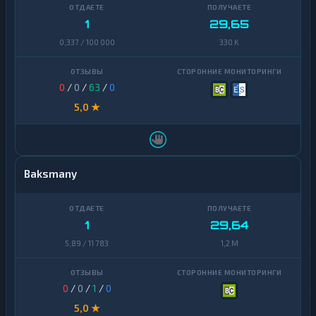
1
29,65
0,337 / 100 000
330 K
0
/
0
/
63
/
0
5,0 ★
Baksmany
1
29,64
5,89 / 11 783
1,2 M
0
/
0
/
1
/
0
5,0 ★