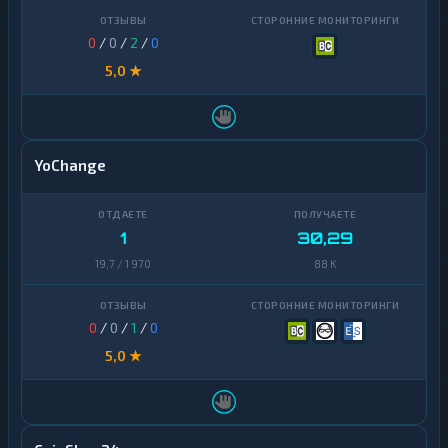
0
/
0
/
2
/
0
5,0 ★
YoChange
1
30,29
19,7 / 1 970
88 K
0
/
0
/
1
/
0
5,0 ★