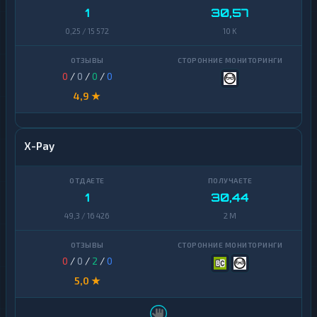
1
30,57
0,25 / 15 572
10 K
0
/
0
/
0
/
0
4,9 ★
X-Pay
1
30,44
49,3 / 16 426
2 M
0
/
0
/
2
/
0
5,0 ★