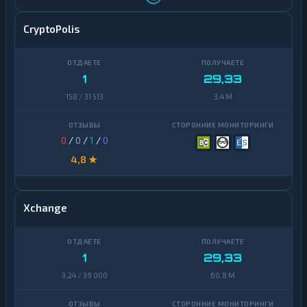
CryptoPolis
1
29,33
158 / 31 513
3,4 M
0
/
0
/
1
/
0
4,8 ★
Xchange
1
29,33
3,24 / 39 000
60,8 M