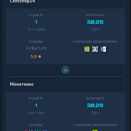
CoinShop24
1
30,29
17,7 / 2 009
152 K
0
/
0
/
1
/
0
5,0 ★
Монеткинс
1
30,29
3,93 / 1 963
120 K