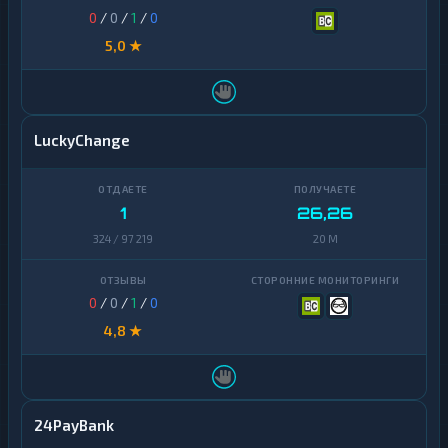
0
/
0
/
1
/
0
5,0 ★
LuckyChange
1
26,26
324 / 97 219
20 M
0
/
0
/
1
/
0
4,8 ★
24PayBank