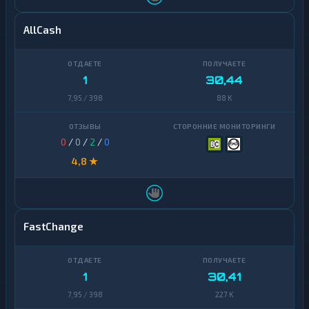
AllCash
1
30,44
7,95 / 398
88 K
0
/
0
/
2
/
0
4,8 ★
FastChange
1
30,41
7,95 / 398
227 K