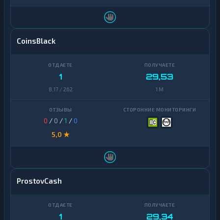
CoinsBlack
1
29,53
8,17 / 262
1 M
0
/
0
/
1
/
0
5,0 ★
ProstovCash
1
29,34