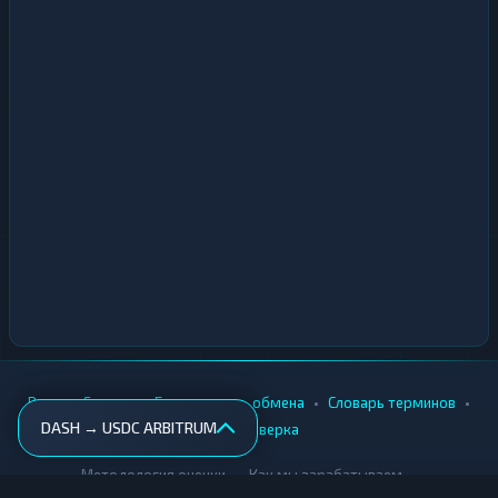
•
•
•
•
Вики
Города
Безопасность обмена
Словарь терминов
DASH → USDC ARBITRUM
AML-проверка
•
•
Методология оценки
Как мы зарабатываем