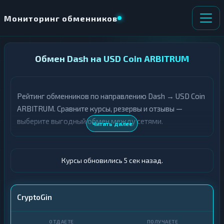
Мониторинг обменников
НАПРАВЛЕНИЕ
Обмен Dash на USD Coin ARBITRUM
×
ОБМЕНА
Рейтинг обменников по направлению Dash → USD Coin
★ ИЗБРАННОЕ
ВСЕ РАЗДЕЛЫ
ARBITRUM. Сравните курсы, резервы и отзывы —
выберите выгодный обмен между сетями.
О
П
Читать далее
Т
О
Д
Л
А
У
Ё
Ч
Курсы обновились 6 сек назад.
Т
А
Е
Е
Т
DASH
CryptoGin
Е
USDC ARBITRUM