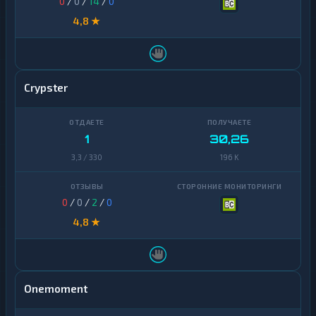
0
/
0
/
14
/
0
4,8 ★
Crypster
1
30,26
3,3 / 330
196 K
0
/
0
/
2
/
0
4,8 ★
Onemoment