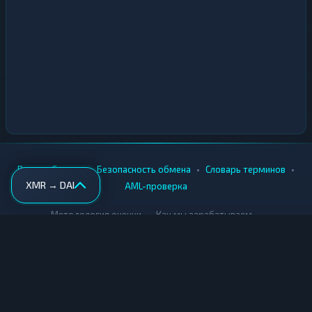
•
•
•
•
Вики
Города
Безопасность обмена
Словарь терминов
XMR → DAI
AML-проверка
•
•
Методология оценки
Как мы зарабатываем
Для обменников
Купить крипту
Продать крипту