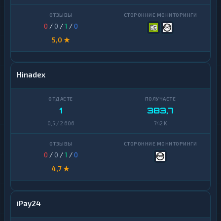
Zcash
1
0
/
0
/
1
/
0
5,0 ★
Hinadex
1
383,7
0,5 / 2 606
742 K
0
/
0
/
1
/
0
4,7 ★
iPay24