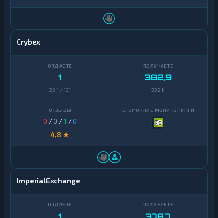
Crybex
1
382,9
26,1 / 131
339 K
0
/
0
/
1
/
0
4,8 ★
ImperialExchange
1
378,7