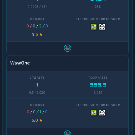
0,0603 / 1,51
25 K
0
/
0
/
2
/
0
4,5 ★
WswOne
1
355,9
0,5 / 2 020
2,6 M
0
/
0
/
1
/
0
5,0 ★