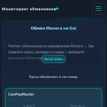
Мониторинг обменников
НАПРАВЛЕНИЕ
Обмен Monero на Dai
×
ОБМЕНА
Рейтинг обменников по направлению Monero → Dai.
★ ИЗБРАННОЕ
ВСЕ РАЗДЕЛЫ
Сравните курсы, резервы и отзывы — выберите
выгодный обмен между сетями.
О
П
Читать далее
Т
О
Д
Л
А
У
Ё
Ч
Курсы обновились 5 сек назад.
Т
А
Е
Е
Т
XMR
CoinPayMaster
Е
DAI