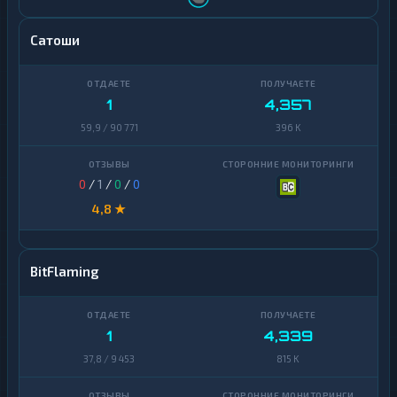
Сатоши
1
4,357
59,9 / 90 771
396 K
0
/
1
/
0
/
0
4,8 ★
BitFlaming
1
4,339
37,8 / 9 453
815 K