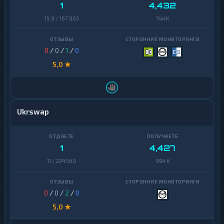
Zcash
1
Finance
1
4,432
15,9 / 167 863
744 K
Zcash
1
0
/
0
/
1
/
0
5,0 ★
Ukrswap
1
4,427
11 / 224 560
994 K
0
/
0
/
2
/
0
5,0 ★