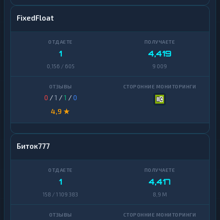
FixedFloat
1
4,419
0,156 / 605
9 009
0
/
1
/
1
/
0
4,9 ★
Биток777
1
4,417
158 / 1 109 383
8,9 M