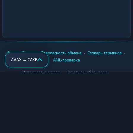
•
•
•
•
Вики
Города
Безопасность обмена
Словарь терминов
AVAX → CAKE
AML-проверка
•
•
Методология оценки
Как мы зарабатываем
Для обменников
Купить крипту
Продать крипту
Купить за рубли