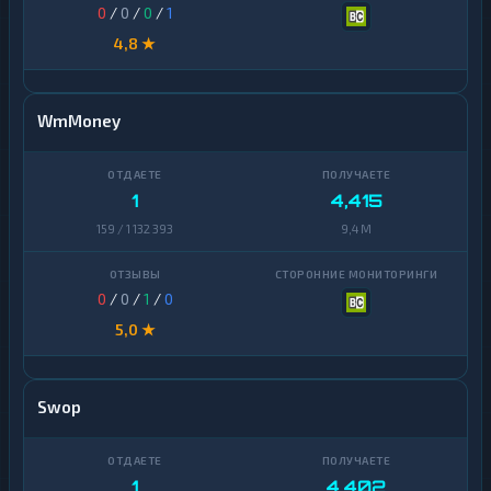
0
/
0
/
0
/
1
4,8 ★
WmMoney
1
4,415
159 / 1 132 393
9,4 M
0
/
0
/
1
/
0
5,0 ★
Swop
1
4,402