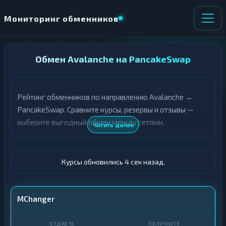
Мониторинг обменников
НАПРАВЛЕНИЕ
Обмен Avalanche на PancakeSwap
×
ОБМЕНА
Рейтинг обменников по направлению Avalanche →
★ ИЗБРАННОЕ
ВСЕ РАЗДЕЛЫ
PancakeSwap. Сравните курсы, резервы и отзывы —
выберите выгодный обмен между сетями.
О
П
Читать далее
Т
О
Д
Л
А
У
Ё
Ч
Курсы обновились 5 сек назад.
Т
А
Е
Е
Т
AVAX
MChanger
Е
CAKE