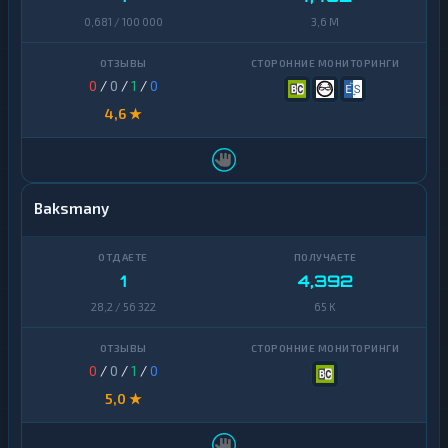
0,681 / 100 000
3,6 M
0
/
0
/
1
/
0
4,6 ★
Baksmany
1
4,392
28,2 / 56 322
65 K
0
/
0
/
1
/
0
5,0 ★