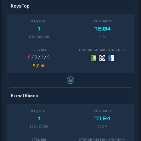
KeysTop
1
78,04
128 / 384 418
30 M
0
/
0
/
1
/
0
5,0 ★
ВсемОбмен
1
77,84
300 / 2 000
600 M