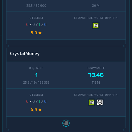
25,5 / 59 900
20 M
0
/
0
/
1
/
0
5,0 ★
CrystalMoney
1
78,46
25,5 / 124 489 335
118 M
0
/
0
/
1
/
0
4,9 ★