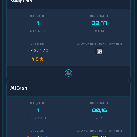
SwapCoin
1
80,77
371 / 37 142
6,8 M
0
/
0
/
1
/
0
4,9 ★
AllCash
1
80,16
125 / 6 238
20 M