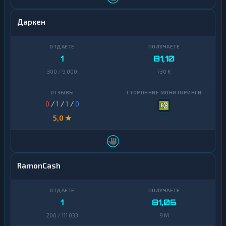
Даркен
1
81,10
300 / 9 000
730 K
0
/
1
/
1
/
0
5,0 ★
RamonCash
1
81,06
200 / 111 033
9 M