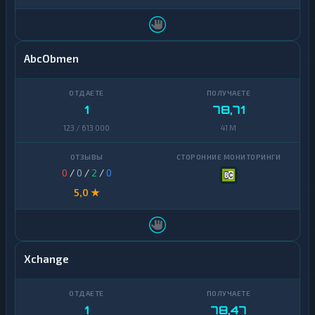
AbcObmen
1
78,71
123 / 613 000
41 M
0
/
0
/
2
/
0
5,0 ★
Xchange
1
78,47