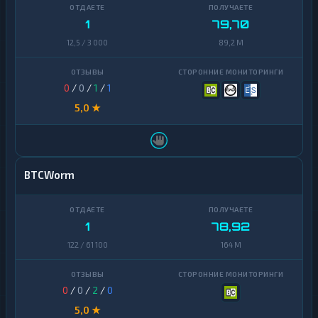
1
79,70
12,5 / 3 000
89,2 M
0
/
0
/
1
/
1
5,0 ★
BTCWorm
1
78,92
122 / 61 100
164 M
0
/
0
/
2
/
0
5,0 ★