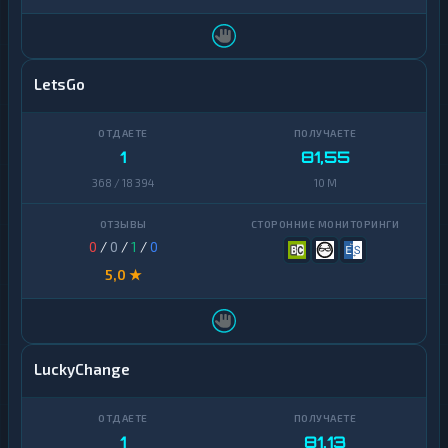
LetsGo
1
81,55
368 / 18 394
10 M
0
/
0
/
1
/
0
5,0 ★
LuckyChange
1
81,13