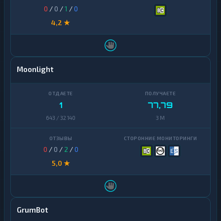
0
/
0
/
1
/
0
4,2 ★
Moonlight
1
77,79
643 / 32 140
3 M
0
/
0
/
2
/
0
5,0 ★
GrumBot