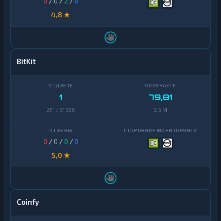
0
/
0
/
2
/
0
4,8 ★
BitKit
1
79,81
251 / 31 326
2,5 M
0
/
0
/
0
/
0
5,0 ★
Coinfy