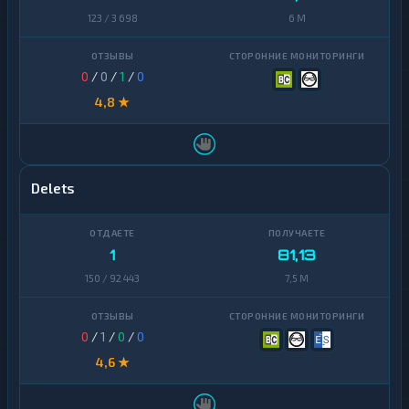
123 / 3 698
6 M
0
/
0
/
1
/
0
4,8 ★
Delets
1
81,13
150 / 92 443
7,5 M
0
/
1
/
0
/
0
4,6 ★