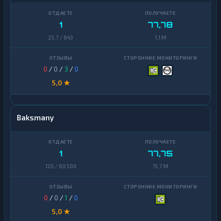
1
77,78
25,7 / 643
1,1 M
0
/
0
/
3
/
0
5,0 ★
Baksmany
1
77,75
120 / 60 500
15,7 M
0
/
0
/
1
/
0
5,0 ★