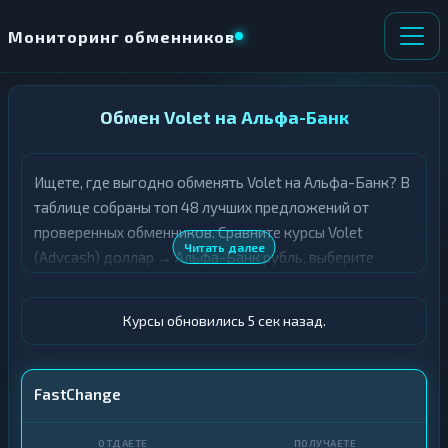
Мониторинг обменников
НАПРАВЛЕНИЕ
Обмен Volet на Альфа-Банк
×
ОБМЕНА
Ищете, где выгодно обменять Volet на Альфа-Банк? В
★ ИЗБРАННОЕ
ВСЕ РАЗДЕЛЫ
таблице собраны топ 48 лучших предложений от
проверенных обменников. Сравните курсы Volet
О
П
Читать далее
(Advcash) доллар → Альфа-Банк рубль, выберите
Т
О
Д
подходящий вариант с учётом резерва и лимитов, и
Л
А
У
совершите обмен быстро и безопасно. Все обменные
Ё
Ч
Курсы обновились 5 сек назад.
пункты прошли модерацию и отображаются с учётом
Т
А
выгодности курса.
Е
Е
Т
Volet (Advcash) · USD
FastChange
Е
Альфа-Банк