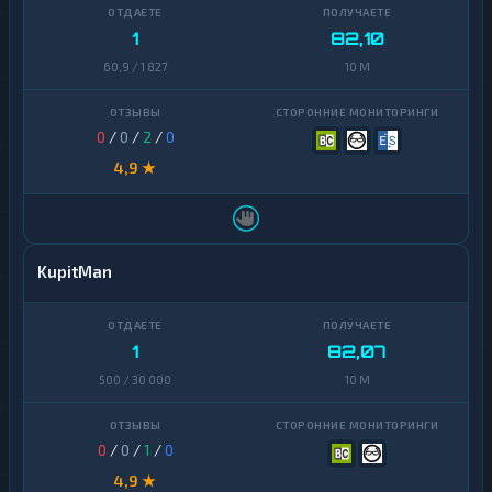
1
82,10
60,9 / 1 827
10 M
0
/
0
/
2
/
0
4,9 ★
KupitMan
1
82,07
500 / 30 000
10 M
0
/
0
/
1
/
0
4,9 ★