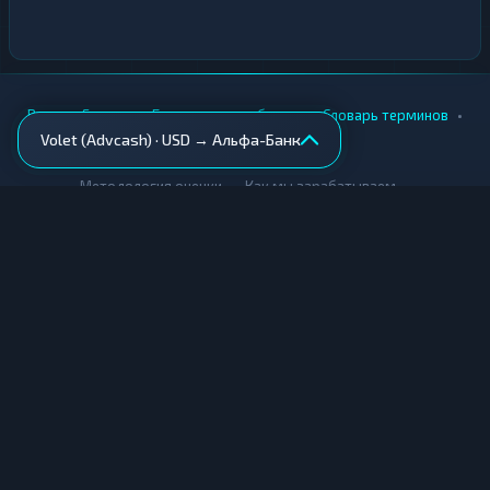
•
•
•
•
Вики
Города
Безопасность обмена
Словарь терминов
Volet (Advcash) · USD → Альфа-Банк
AML-проверка
•
•
Методология оценки
Как мы зарабатываем
Для обменников
Купить крипту
Продать крипту
Купить за рубли
Продать за рубли