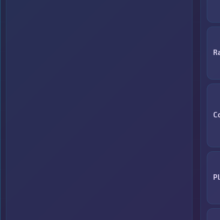
R
C
P