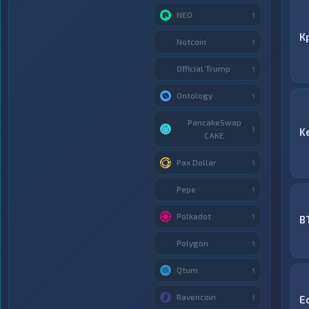
NEO
1
К
Notcoin
1
Official Trump
1
Ontology
1
PancakeSwap
1
K
CAKE
Pax Dollar
1
Pepe
1
Polkadot
1
B
Polygon
1
Qtum
1
Ravencoin
1
E