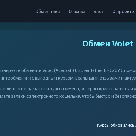
Обменники
Отзывы
Блог
О проекте
Обмен Volet 
ланируете обменять Volet (Advcash) USD на Tether ERC20? С по
риптообменник с выгодным курсом, реальными отзывами и акту
 таблице отображаются курсы обмена, резервы криптовалюты и 
плате заявки с электронного кошелька, чтобы быстро и безопасно
Курсы обновились 4