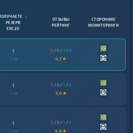
↕
ПОЛУЧАЕТЕ
ОТЗЫВЫ
СТОРОННИЕ
РЕЗЕРВ
РЕЙТИНГ
МОНИТОРИНГИ
ERC20
0
/
0
/
2
/
0
1
4,7 ★
1,5 M
0
/
0
/
1
/
0
1
5,0 ★
1,5 M
0
/
0
/
1
/
0
1
4,8 ★
2,9 M