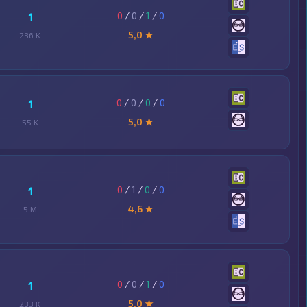
0
/
0
/
1
/
0
1
5,0 ★
236 K
0
/
0
/
0
/
0
1
5,0 ★
55 K
0
/
1
/
0
/
0
1
4,6 ★
5 M
0
/
0
/
1
/
0
1
5,0 ★
233 K