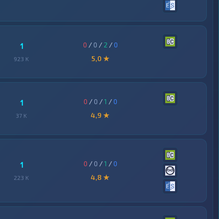
0
/
0
/
2
/
0
1
5,0 ★
923 K
0
/
0
/
1
/
0
1
4,9 ★
37 K
0
/
0
/
1
/
0
1
4,8 ★
223 K