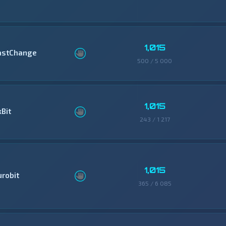
1,015
astChange
500 / 5 000
1,015
xBit
243 / 1 217
1,015
urobit
365 / 6 085