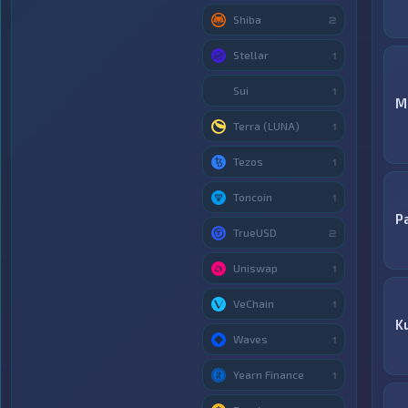
Shiba
2
Stellar
1
Sui
1
M
Terra (LUNA)
1
Tezos
1
Toncoin
1
P
TrueUSD
2
Uniswap
1
VeChain
1
K
Waves
1
Yearn Finance
1