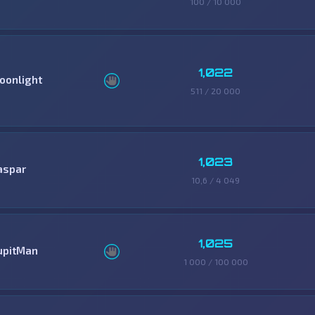
100 / 10 000
1,022
oonlight
511 / 20 000
1,023
aspar
10,6 / 4 049
1,025
upitMan
1 000 / 100 000