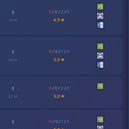
0
/
0
/
2
/
0
1
4,9 ★
10 M
0
/
0
/
1
/
0
1
5,0 ★
700 K
0
/
0
/
2
/
0
1
5,0 ★
2,5 M
0
/
0
/
1
/
0
1