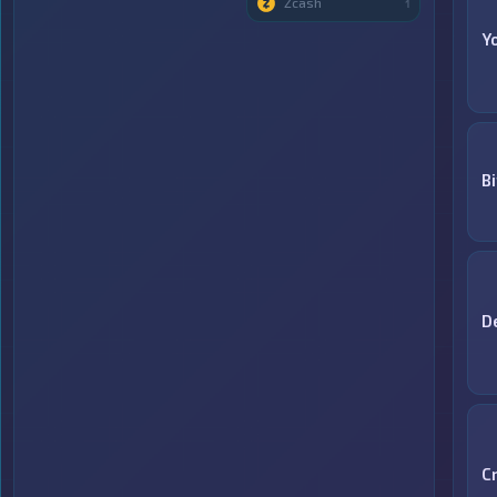
Zcash
1
Y
Bi
D
C