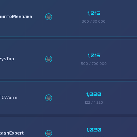
1,015
риптоМенялка
300 / 30 000
1,016
eysTop
500 / 700 000
1,020
TCWorm
122 / 1 220
1,020
cashExpert