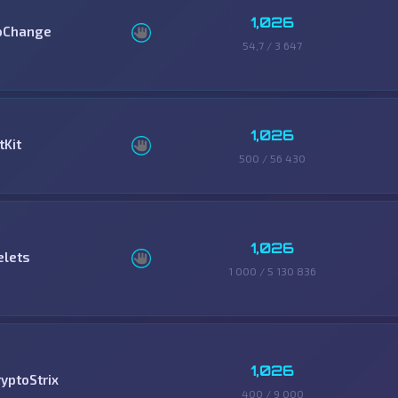
1,026
oChange
54,7 / 3 647
1,026
tKit
500 / 56 430
1,026
elets
1 000 / 5 130 836
1,026
ryptoStrix
400 / 9 000