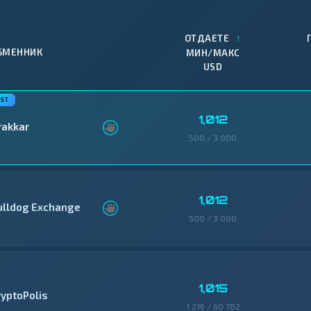
↑
ОТДАЕТЕ
БМЕННИК
МИН/МАКС
USD
1,012
rakkar
500 / 3 000
1,012
ulldog Exchange
500 / 3 000
1,015
ryptoPolis
1 216 / 60 782