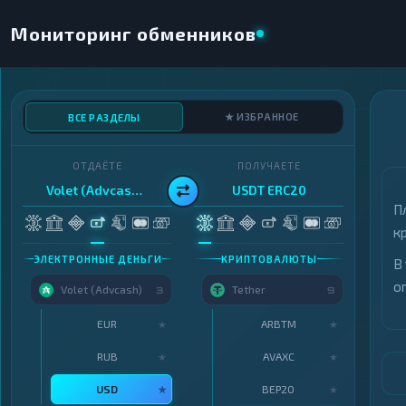
Мониторинг обменников
★ ИЗБРАННОЕ
ВСЕ РАЗДЕЛЫ
ОТДАЁТЕ
ПОЛУЧАЕТЕ
Volet (Advcash) · USD
USDT ERC20
П
к
ЭЛЕКТРОННЫЕ ДЕНЬГИ
КРИПТОВАЛЮТЫ
В
о
Volet (Advcash)
Tether
3
9
EUR
ARBTM
★
★
RUB
AVAXC
★
★
USD
BEP20
★
★