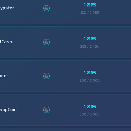
1,015
rypster
122 / 6 085
1,015
llCash
365 / 2 434
1,015
xter
200 / 3 000
1,015
wapCoin
300 / 5 000