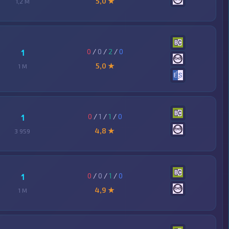
5,0 ★
1,2 M
0
/
0
/
2
/
0
1
5,0 ★
1 M
0
/
1
/
1
/
0
1
4,8 ★
3 959
0
/
0
/
1
/
0
1
4,9 ★
1 M