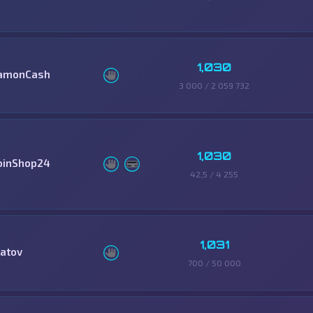
1,030
amonCash
3 000 / 2 059 732
1,030
oinShop24
42,5 / 4 255
1,031
latov
700 / 50 000