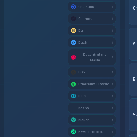
Chainlink
1
C
Cosmos
1
Dai
1
Dash
1
A
Decentraland
1
MANA
EOS
1
Bi
Ethereum Classic
1
ICON
1
Kaspa
1
S
Maker
1
NEAR Protocol
1