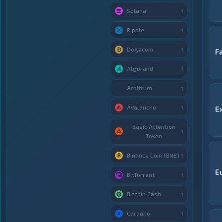
Solana
1
Ripple
1
Dogecoin
1
F
Algorand
1
Arbitrum
1
Avalanche
1
E
Basic Attention
1
Token
Binance Coin (BNB)
1
E
BitTorrent
1
Bitcoin Cash
1
Cardano
1