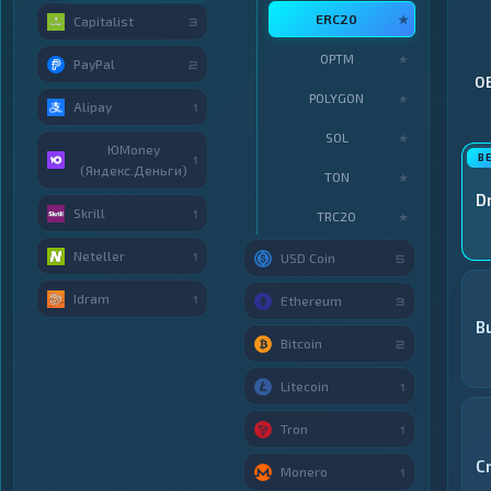
ERC20
★
Capitalist
3
OPTM
★
PayPal
2
О
POLYGON
★
Alipay
1
SOL
★
ЮMoney
1
(Яндекс.Деньги)
TON
★
D
Skrill
1
TRC20
★
Neteller
1
USD Coin
5
Idram
1
Ethereum
3
B
Bitcoin
2
Litecoin
1
Tron
1
C
Monero
1