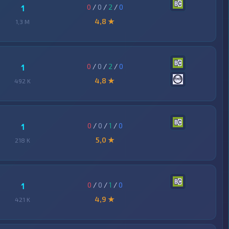
0
/
0
/
2
/
0
1
4,8 ★
1,3 M
0
/
0
/
2
/
0
1
4,8 ★
492 K
0
/
0
/
1
/
0
1
5,0 ★
218 K
0
/
0
/
1
/
0
1
4,9 ★
421 K