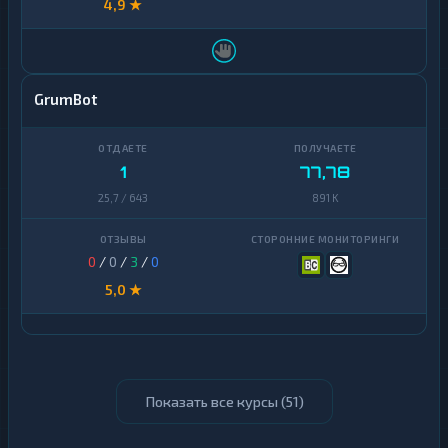
4,9 ★
GrumBot
1
77,78
25,7 / 643
891 K
0
/
0
/
3
/
0
5,0 ★
Показать все курсы (
51
)