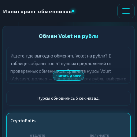
Мониторинг обменников
НАПРАВЛЕНИЕ
Обмен Volet на рубли
×
ОБМЕНА
Ищете, где выгодно обменять Volet на рубли? В
★ ИЗБРАННОЕ
ВСЕ РАЗДЕЛЫ
таблице собраны топ 51 лучших предложений от
проверенных обменников. Сравните курсы Volet
О
П
Читать далее
(Advcash) доллар → Банковская карта рубль, выберите
Т
О
Д
подходящий вариант с учётом резерва и лимитов, и
Л
А
У
совершите обмен быстро и безопасно. Все обменные
Ё
Ч
Курсы обновились 5 сек назад.
пункты прошли модерацию и отображаются с учётом
Т
А
выгодности курса.
Е
Е
Т
Volet (Advcash) · USD
CryptoPolis
Е
Карта · RUB