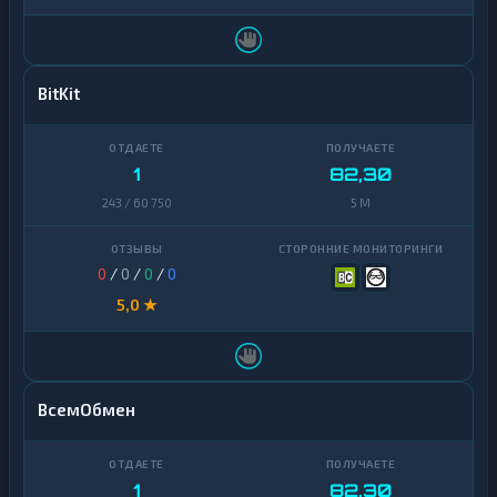
BitKit
1
82,30
243 / 60 750
5 M
0
/
0
/
0
/
0
5,0 ★
ВсемОбмен
1
82,30