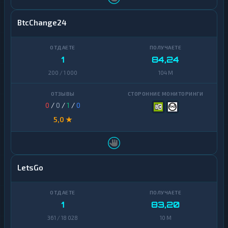
S
Skrill
1
BtcChange24
K
Neteller
1
★
Z
T
Idram
1
1
84,24
M
★
D
200 / 1 000
104 M
L
P
★
L
0
/
0
/
1
/
0
N
5,0 ★
R
★
O
N
R
LetsGo
★
U
B
T
1
83,20
★
R
Y
361 / 18 028
10 M