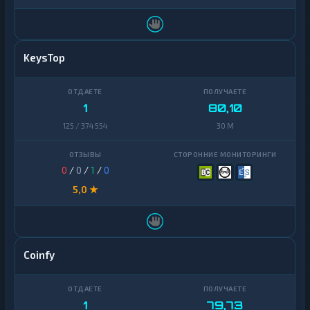
KeysTop
1
80,10
125 / 374 554
30 M
0
/
0
/
1
/
0
5,0 ★
Coinfy
1
79,73