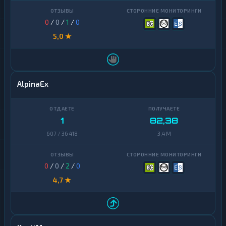
U
★
A
0
/
0
/
1
/
0
H
5,0 ★
U
★
Z
S
Банковский
11
AlpinaEx
счет
ЕРИП
1
1
82,38
607 / 36 418
3,4 M
0
/
0
/
2
/
0
4,7 ★