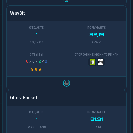
WayBit
1
82,19
300 / 2 000
624 M
0
/
0
/
2
/
0
4,9 ★
GhostRocket
1
81,91
183 / 119 046
9,8 M