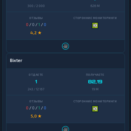
300 / 2 000
626 M
0
/
0
/
1
/
0
4,2 ★
Bixter
1
82,19
243 / 12 167
19 M
0
/
0
/
1
/
0
5,0 ★