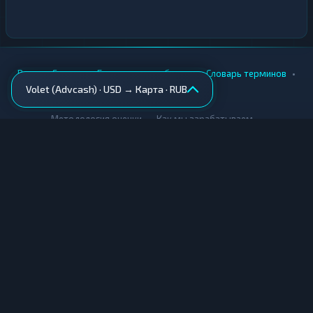
•
•
•
•
Вики
Города
Безопасность обмена
Словарь терминов
Volet (Advcash) · USD → Карта · RUB
AML-проверка
•
•
Методология оценки
Как мы зарабатываем
Для обменников
Купить крипту
Продать крипту
Купить за рубли
Продать за рубли