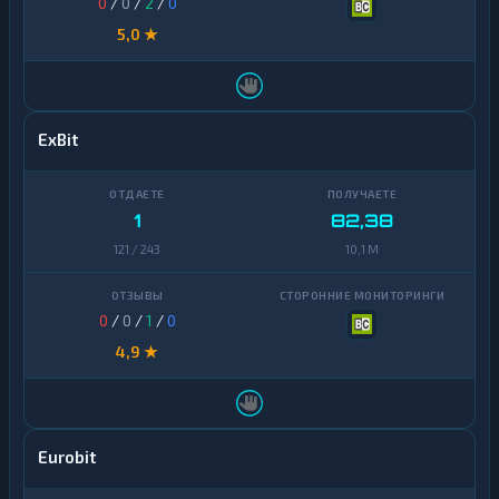
0
/
0
/
2
/
0
5,0 ★
ExBit
1
82,38
121 / 243
10,1 M
0
/
0
/
1
/
0
4,9 ★
Eurobit