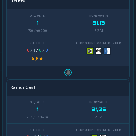
Delets
1
81,13
150 / 40 000
3,2 M
0
/
1
/
0
/
0
4,6 ★
RamonCash
1
81,06
200 / 308 424
25 M