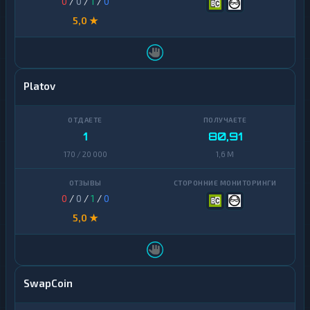
0
/
0
/
1
/
0
5,0 ★
Platov
1
80,91
170 / 20 000
1,6 M
0
/
0
/
1
/
0
5,0 ★
SwapCoin