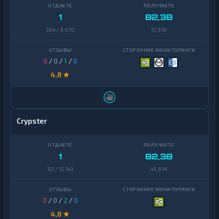
1
82,38
364 / 6 070
13,9 M
0
/
0
/
1
/
0
4,8 ★
Crypster
1
82,38
121 / 12 140
45,8 M
0
/
0
/
2
/
0
4,8 ★