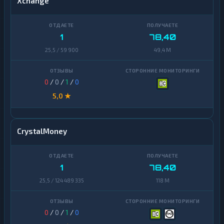
Xchange
1
78,40
25,5 / 59 900
49,4 M
0
/
0
/
1
/
0
5,0 ★
CrystalMoney
1
78,40
25,5 / 124 489 335
118 M
0
/
0
/
1
/
0