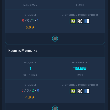
12,5 / 3 000
51,6 M
0
/
0
/
1
/
1
5,0 ★
КриптоМенялка
1
79,28
63,1 / 1 892
10 M
0
/
0
/
2
/
0
4,9 ★