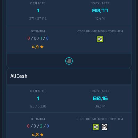
1
80,77
371 / 37 142
17,4 M
0
/
0
/
1
/
0
4,9 ★
AllCash
1
80,16
125 / 6 238
34,5 M
0
/
0
/
2
/
0
4,8 ★