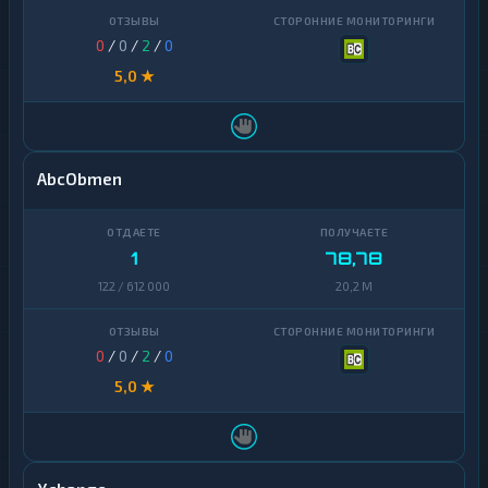
0
/
0
/
2
/
0
5,0 ★
AbcObmen
1
78,78
122 / 612 000
20,2 M
0
/
0
/
2
/
0
5,0 ★