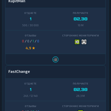
KupitMan
1
82,38
500 / 30 000
10 M
0
/
0
/
1
/
0
4,9 ★
FastChange
1
82,38
243 / 12 140
26,3 M