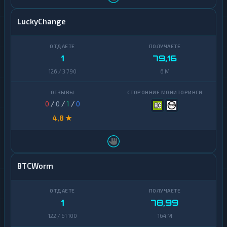
LuckyChange
1
79,16
126 / 3 790
6 M
0
/
0
/
1
/
0
4,8 ★
BTCWorm
1
78,99
122 / 61 100
164 M