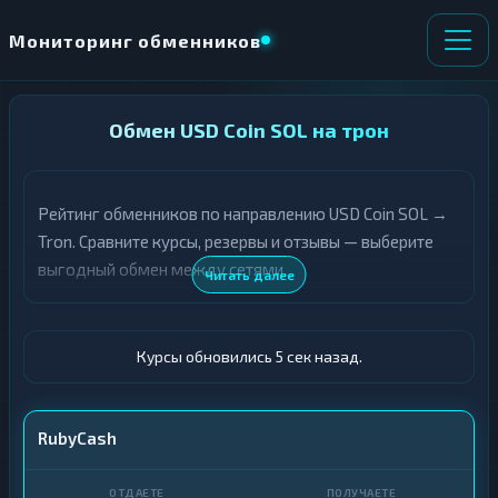
Мониторинг обменников
НАПРАВЛЕНИЕ
Обмен USD Coin SOL на трон
×
ОБМЕНА
Рейтинг обменников по направлению USD Coin SOL →
★ ИЗБРАННОЕ
ВСЕ РАЗДЕЛЫ
Tron. Сравните курсы, резервы и отзывы — выберите
выгодный обмен между сетями.
О
П
Читать далее
Т
О
Д
Л
А
У
Ё
Ч
Курсы обновились 6 сек назад.
Т
А
Е
Е
Т
USDC SOL
RubyCash
Е
TRX