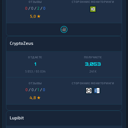
Ravencoin
1
Zcash
0
/
0
/
2
/
0
1
Shiba
2
5,0 ★
Stellar
1
Sui
1
CryptoZeus
Terra
1
(LUNA)
Tezos
1
1
3,053
Toncoin
1
5 853 / 65 034
241 K
TrueUSD
2
0
/
0
/
1
/
0
Uniswap
1
4,8 ★
VeChain
1
Waves
1
Lupibit
Yearn
1
Finance