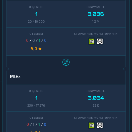
1
3,036
20 / 10 000
1,2 M
0
/
0
/
1
/
0
5,0 ★
MtEx
1
3,034
330 / 17 576
53 K
0
/
1
/
1
/
0