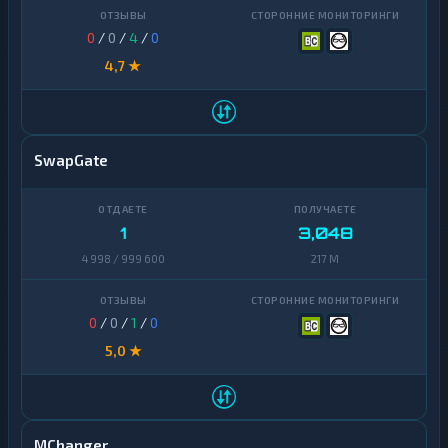
0
/
0
/
4
/
0
4,7 ★
SwapGate
1
3,048
4 998 / 999 600
217 M
0
/
0
/
1
/
0
5,0 ★
MChanger