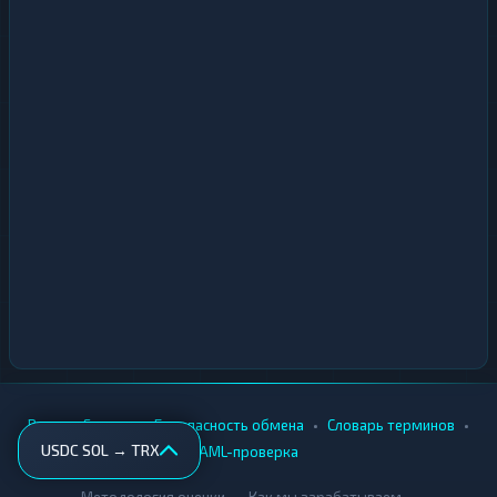
•
•
•
•
Вики
Города
Безопасность обмена
Словарь терминов
USDC SOL → TRX
AML-проверка
•
•
Методология оценки
Как мы зарабатываем