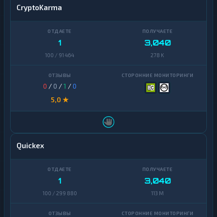
CryptoKarma
1
3,040
100 / 91 464
278 K
0
/
0
/
1
/
0
5,0 ★
Quickex
1
3,040
100 / 299 880
113 M