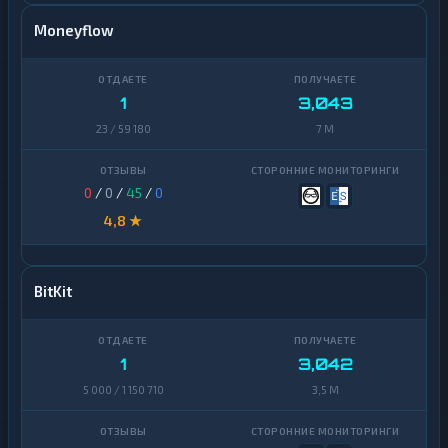
Moneyflow
1
3,043
23 / 59 180
7 M
0
/
0
/
45
/
0
4,8 ★
BitKit
1
3,042
5 000 / 1 150 710
3,5 M