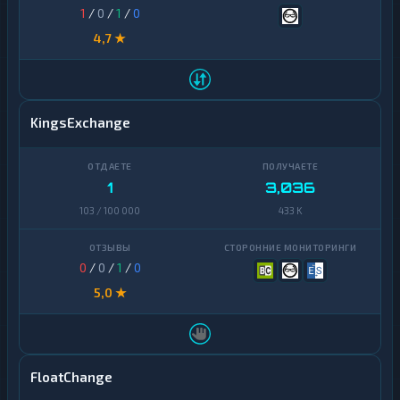
1
/
0
/
1
/
0
4,7 ★
KingsExchange
1
3,036
103 / 100 000
433 K
0
/
0
/
1
/
0
5,0 ★
FloatChange