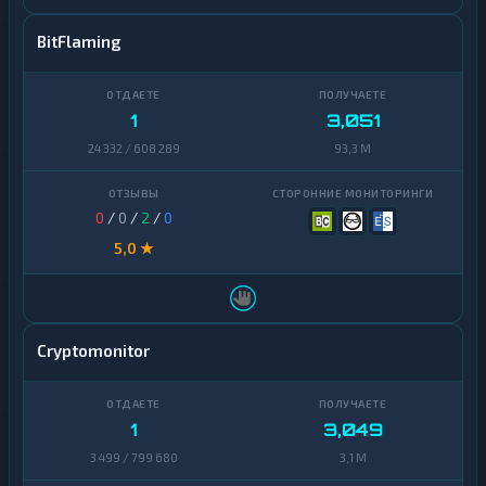
BitFlaming
1
3,051
24 332 / 608 289
93,3 M
0
/
0
/
2
/
0
5,0 ★
Cryptomonitor
1
3,049
3 499 / 799 680
3,1 M