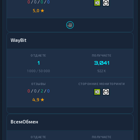
0
/
0
/
0
/
0
5,0 ★
WayBit
1
3,041
1 000 / 50 000
922 K
0
/
0
/
2
/
0
4,9 ★
ВсемОбмен