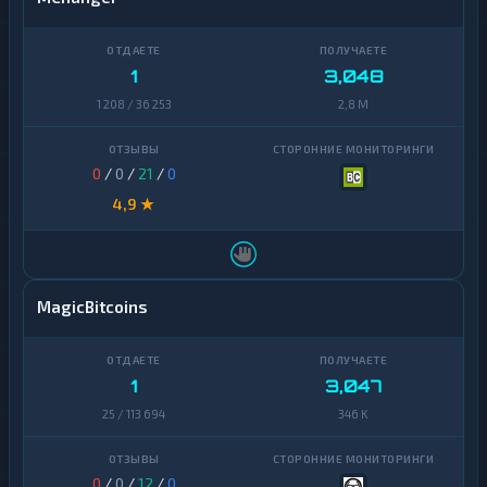
1
3,048
1 208 / 36 253
2,8 M
0
/
0
/
21
/
0
4,9 ★
MagicBitcoins
1
3,047
25 / 113 694
346 K
0
/
0
/
12
/
0