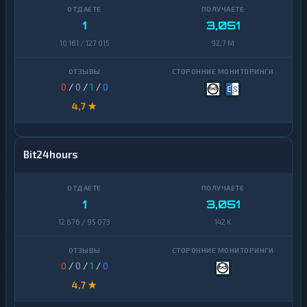
Zcash
1
3,051
1
10 161 / 127 015
92,7 M
0
/
0
/
1
/
0
4,7 ★
Bit24hours
1
3,051
12 676 / 95 073
142 K
0
/
0
/
1
/
0
4,7 ★