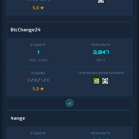
5,0 ★
BtcChange24
1
3,047
600 / 3 000
867 K
0
/
0
/
1
/
0
5,0 ★
4ange