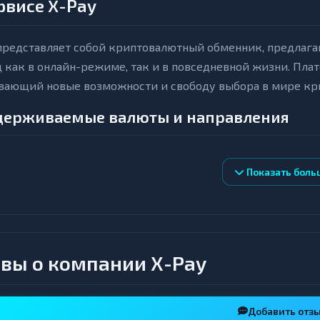
рвисе X-Pay
 представляет собой криптовалютный обменник, предлаг
 как в онлайн-режиме, так и в повседневной жизни. Пла
вающий новые возможности и свободу выбора в мире кр
держиваемые валюты и направления
 работает с широким спектром популярных криптовалют: Bit
Показать боль
(USDT), Dogecoin (DOGE). Помимо криптовалют, платфор
я Сбербанк, Т-Банк, СБП, а также электронные кошельки 
ных стран.
 внимание уделяется популярным валютным парам, таким 
вы о компании X-Pay
ные банки, конвертация Tether TRC20 в фиатные валюты
чными цифровыми активами.
Добавить отз
чевые преимущества платформы