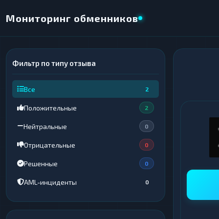
Мониторинг обменников
Фильтр по типу отзыва
×
НАПРАВЛЕНИЕ ОБМЕНА
Все
2
★ ИЗБРАННОЕ
ВСЕ РАЗДЕЛЫ
Положительные
2
ОТДАЁТЕ
ПОЛУЧАЕТЕ
Нейтральные
0
Отрицательные
0
Решенные
0
ВСЕ РАЗДЕЛЫ
ВСЕ РАЗДЕЛЫ
AML-инциденты
0
Криптовалюты
Криптовалюты
69
69
▶
▶
Интернет-банкинг
Интернет-банкинг
42
42
▶
▶