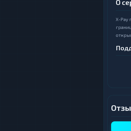
О се
X-Pay
границ
откры
Под
Сервис
ERC20 
включа
различ
Особое
Отзы
различ
разли
Клю