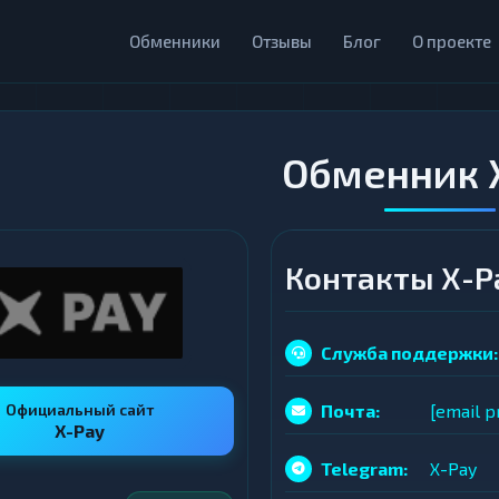
Обменники
Отзывы
Блог
О проекте
Обменник 
Контакты X-P
Служба поддержки:
Официальный сайт
Почта:
[email p
X-Pay
Telegram:
X-Pay