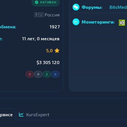
АКТИВЕН
Форумы:
BitsMed
🇷🇺 Россия
Мониторинги:
обмена:
1927
е:
11 лет, 0 месяцев
5,0
$3 305 120
0
0
2
0
рвисе
KursExpert