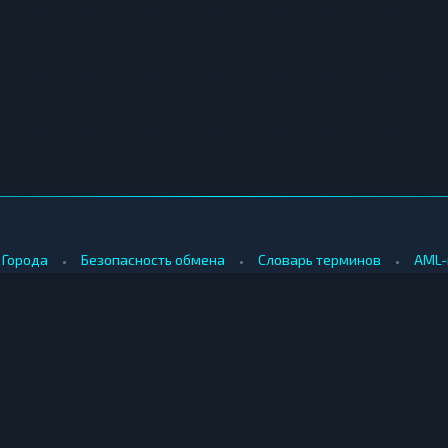
•
•
•
Города
Безопасность обмена
Словарь терминов
AML-
•
•
Методология оценки
Как мы зарабатываем
Для обменников
КУПИТЬ ЗА РУБЛИ
ПРОДАТЬ
е
Купить биткоин за рубли
Продать б