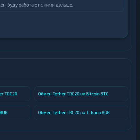
ен, буду работают с ними дальше.
тправки, указание валюты для получения и
ть email, контакты в Telegram или WhatsApp, а
боте обменного пункта X-Pay. Здесь можно
орости обработки операций, качества технической
er TRC20
Обмен Tether TRC20 на Bitcoin BTC
р. Рекомендуем изучить существующие
 сервиса для обмена криптовалют.
 RUB
Обмен Tether TRC20 на Т-Банк RUB