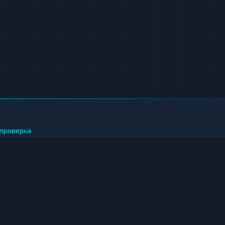
проверка
 ЗА РУБЛИ
иткоин за рубли