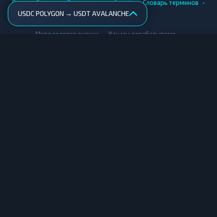
•
•
•
•
Вики
Города
Безопасность обмена
Словарь терминов
USDC POLYGON → USDT AVALANCHE
AML-проверка
•
•
Методология оценки
Как мы зарабатываем
Для обменников
Купить крипту
Продать крипту
Купить за рубли
Продать за рубли
© Мониторинг обменников — 2026
|
|
|
Условия использования
Конфиденциальность
Cookies
Карта сайта