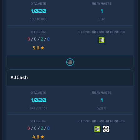
1,020
1
50 / 10 000
1,1 M
0
/
0
/
2
/
0
5,0 ★
AllCash
1,020
1
243 / 12 162
528 K
0
/
0
/
2
/
0
4,8 ★