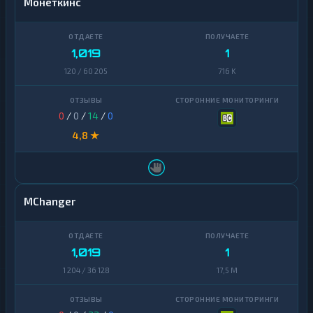
Монеткинс
1,019
1
120 / 60 205
716 K
0
/
0
/
14
/
0
4,8 ★
MChanger
1,019
1
1 204 / 36 128
17,5 M