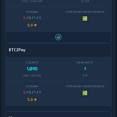
1 012 / 2 023 482
12,3 M
0
/
0
/
1
/
0
5,0 ★
BTC2Pay
1,015
1
406 / 913 340
6 M
0
/
0
/
1
/
0
5,0 ★