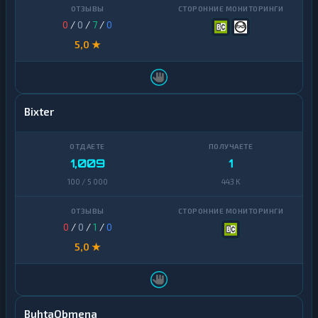
0
/
0
/
7
/
0
5,0 ★
Bixter
1,009
1
100 / 5 000
443 K
0
/
0
/
1
/
0
5,0 ★
BuhtaObmena