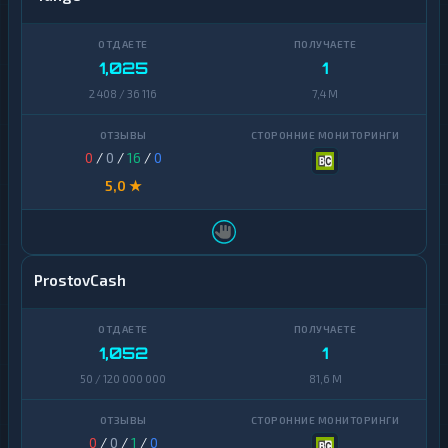
1,025
1
2 408 / 36 116
7,4 M
0
/
0
/
16
/
0
5,0 ★
ProstovCash
1,052
1
50 / 120 000 000
81,6 M
0
/
0
/
1
/
0