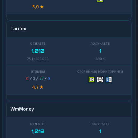
5,0 ★
Tarifex
1,010
1
25,1 / 100 000
490 K
0
/
0
/
77
/
0
4,7 ★
WmMoney
1,012
1