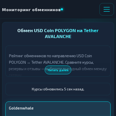
Мониторинг обменников
НАПРАВЛЕНИЕ
Обмен USD Coin POLYGON на Tether
×
ОБМЕНА
AVALANCHE
★ ИЗБРАННОЕ
ВСЕ РАЗДЕЛЫ
Рейтинг обменников по направлению USD Coin
POLYGON → Tether AVALANCHE. Сравните курсы,
О
П
Т
О
резервы и отзывы — выберите выгодный обмен между
Читать далее
Д
Л
сетями.
А
У
Ё
Ч
Т
А
Курсы обновились 6 сек назад.
Е
Е
Т
USDC POLYGON
Е
Goldenwhale
USDT AVALANCHE