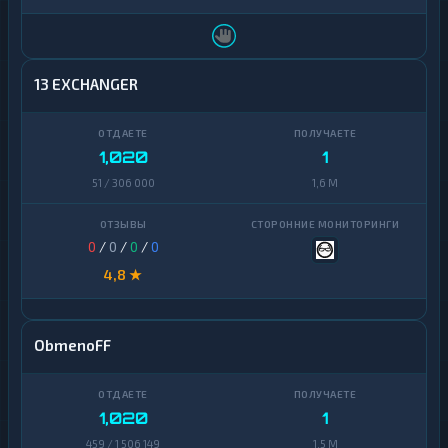
13 EXCHANGER
1,020
1
51 / 306 000
1,6 M
0
/
0
/
0
/
0
4,8 ★
ObmenoFF
1,020
1
459 / 1 506 149
1,5 M