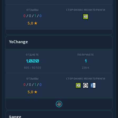
0
/
0
/
1
/
0
5,0 ★
YoChange
1,020
1
605 / 60 503
236 K
0
/
0
/
1
/
0
5,0 ★
4ange