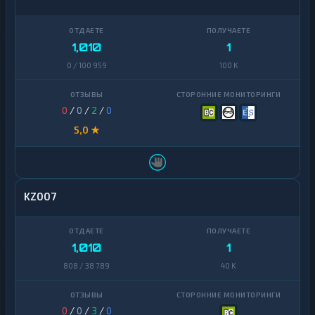
1,010
1
0 / 100 959
100 K
0
/
0
/
2
/
0
5,0 ★
KZ007
1,010
1
808 / 38 789
40 K
0
/
0
/
3
/
0