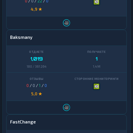
0
/
0
/
22
/
0
4,9 ★
Baksmany
1,019
1
180 / 361 264
1,4 M
0
/
0
/
1
/
0
5,0 ★
FastChange