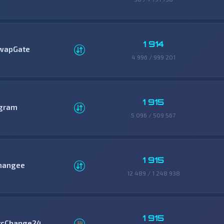
1 914
wapGate
4 996 / 999 201
1 915
gram
5 096 / 509 567
1 915
hangee
12 489 / 1 248 938
1 915
tcChange24