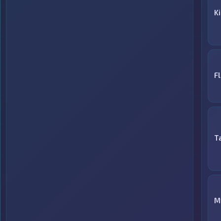
K
F
T
M