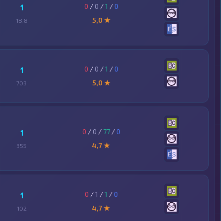
0
/
0
/
1
/
0
1
5,0 ★
18,8
0
/
0
/
1
/
0
1
5,0 ★
703
0
/
0
/
77
/
0
1
4,7 ★
355
0
/
1
/
1
/
0
1
4,7 ★
102