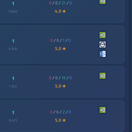
0
/
0
/
21
/
0
1
4,9 ★
1 860
0
/
0
/
1
/
0
1
5,0 ★
4 615
0
/
0
/
16
/
0
1
5,0 ★
1 355
0
/
0
/
2
/
0
1
5,0 ★
9 671