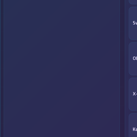
S
O
X
К