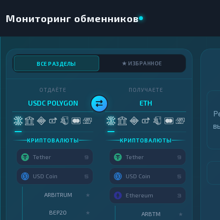
Мониторинг обменников
★ ИЗБРАННОЕ
ВСЕ РАЗДЕЛЫ
ОТДАЁТЕ
ПОЛУЧАЕТЕ
USDC POLYGON
ETH
Р
в
КРИПТОВАЛЮТЫ
КРИПТОВАЛЮТЫ
Tether
Tether
9
9
USD Coin
USD Coin
5
5
ARBITRUM
★
Ethereum
3
BEP20
★
ARBTM
★