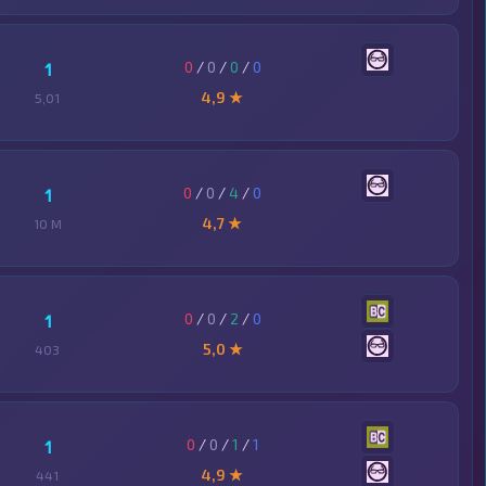
0
/
0
/
0
/
0
1
4,9 ★
5,01
0
/
0
/
4
/
0
1
4,7 ★
10 M
0
/
0
/
2
/
0
1
5,0 ★
403
0
/
0
/
1
/
1
1
4,9 ★
441