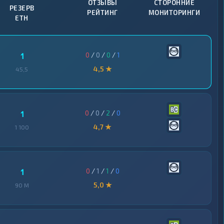
ОТЗЫВЫ
СТОРОННИЕ
РЕЗЕРВ
РЕЙТИНГ
МОНИТОРИНГИ
ETH
0
/
0
/
0
/
1
1
4,5 ★
45,5
0
/
0
/
2
/
0
1
4,7 ★
1 100
0
/
1
/
1
/
0
1
5,0 ★
90 M