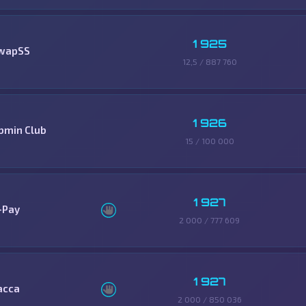
1 925
wapSS
12,5 / 887 760
1 926
bmin Club
15 / 100 000
1 927
-Pay
2 000 / 777 609
1 927
асса
2 000 / 850 036