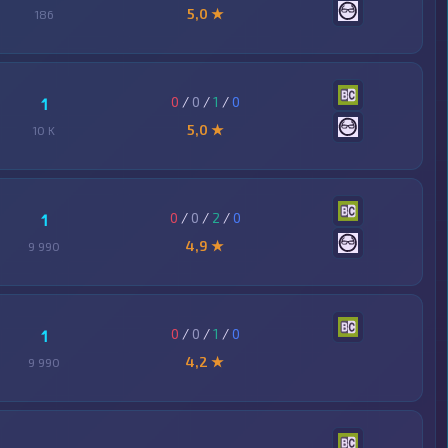
5,0 ★
186
0
/
0
/
1
/
0
1
5,0 ★
10 K
0
/
0
/
2
/
0
1
4,9 ★
9 990
0
/
0
/
1
/
0
1
4,2 ★
9 990