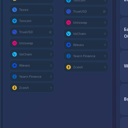
Toncoin
1
Tezos
1
TrueUSD
2
Toncoin
1
Uniswap
1
Б
TrueUSD
2
VeChain
1
О
Uniswap
1
Waves
1
VeChain
1
Yearn Finance
1
Waves
W
1
Zcash
1
Yearn Finance
1
Zcash
1
В