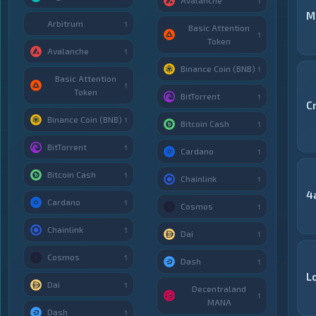
Avalanche
1
M
Arbitrum
1
Basic Attention
1
Token
Avalanche
1
Binance Coin (BNB)
1
Basic Attention
1
Token
BitTorrent
1
C
Binance Coin (BNB)
1
Bitcoin Cash
1
BitTorrent
1
Cardano
1
Bitcoin Cash
1
Chainlink
1
4
Cardano
1
Cosmos
1
Chainlink
1
Dai
1
Cosmos
1
Dash
1
L
Dai
1
Decentraland
1
MANA
Dash
1