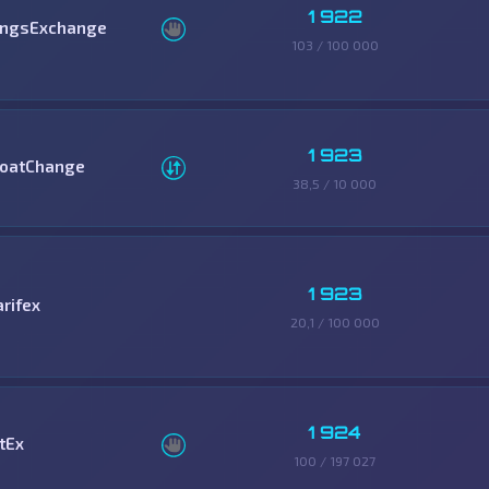
1 922
ingsExchange
103 / 100 000
1 923
loatChange
38,5 / 10 000
1 923
arifex
20,1 / 100 000
1 924
tEx
100 / 197 027