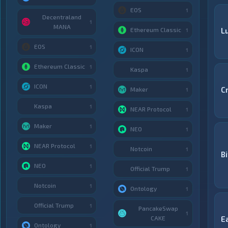
EOS
1
Decentraland
1
MANA
Ethereum Classic
Lu
1
EOS
1
ICON
1
Ethereum Classic
1
Kaspa
1
ICON
1
C
Maker
1
Kaspa
1
NEAR Protocol
1
Maker
1
NEO
1
NEAR Protocol
1
Notcoin
1
B
NEO
1
Official Trump
1
Notcoin
1
Ontology
1
Official Trump
1
PancakeSwap
1
CAKE
E
Ontology
1