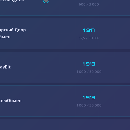
600 / 3 000
арский Двор
1 917
бмен
57,5 / 38 337
1 918
ayBit
1 000 / 50 000
1 918
семОбмен
1 000 / 50 000