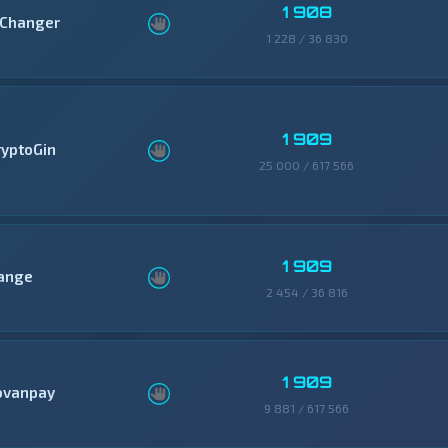
1 908
Changer
1 228 / 36 830
1 909
ryptoGin
25 000 / 617 566
1 909
ange
2 454 / 36 816
1 909
ovanpay
9 881 / 617 566