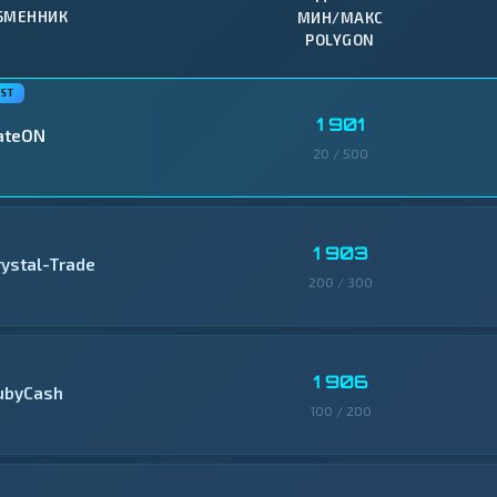
БМЕННИК
МИН/МАКС
POLYGON
1 901
ateON
20 / 500
1 903
rystal-Trade
200 / 300
1 906
ubyCash
100 / 200