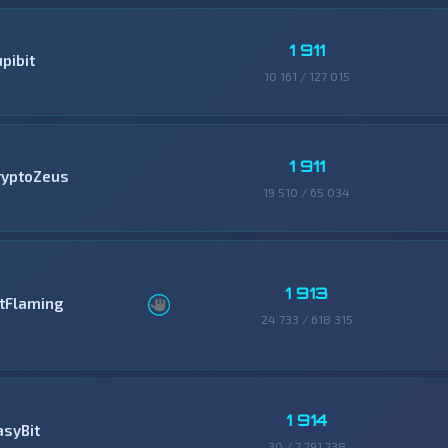
1 911
pibit
10 161 / 127 015
1 911
ryptoZeus
19 510 / 65 034
1 913
itFlaming
24 733 / 618 315
1 914
asyBit
30 / 7 791 738