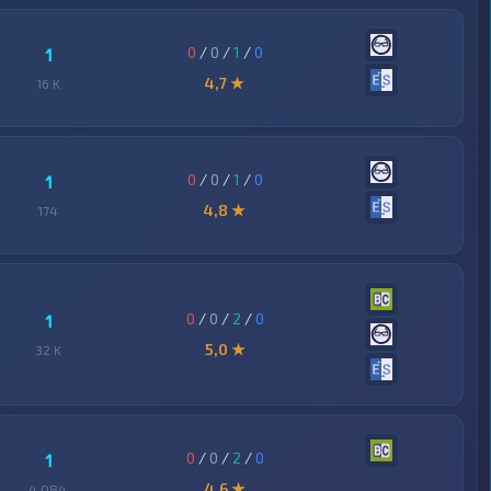
0
/
0
/
1
/
0
1
4,7 ★
16 K
0
/
0
/
1
/
0
1
4,8 ★
174
0
/
0
/
2
/
0
1
5,0 ★
32 K
0
/
0
/
2
/
0
1
4,6 ★
4 084