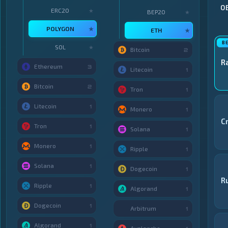
О
ERC20
★
BEP20
★
POLYGON
★
ETH
★
SOL
★
Bitcoin
2
R
Ethereum
3
Litecoin
1
Bitcoin
2
Tron
1
Litecoin
1
Monero
1
C
Tron
1
Solana
1
Monero
1
Ripple
1
Solana
1
Dogecoin
1
R
Ripple
1
Algorand
1
Dogecoin
1
Arbitrum
1
Algorand
1