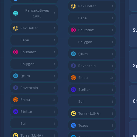
Pax Dollar
1
PancakeSwap
1
CAKE
Pepe
1
Pax Dollar
1
S
Polkadot
1
Pepe
1
Polygon
1
Polkadot
1
Qtum
1
Polygon
1
X
Ravencoin
1
Qtum
1
Shiba
2
Ravencoin
1
Stellar
1
Shiba
2
C
Sui
1
Stellar
1
Terra (LUNA)
1
Sui
1
Tezos
1
Terra (LUNA)
1
B