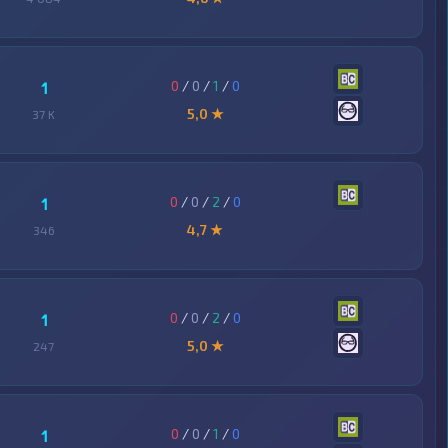
0
/
0
/
1
/
0
1
5,0 ★
37 K
0
/
0
/
2
/
0
1
4,7 ★
346
0
/
0
/
2
/
0
1
5,0 ★
247
0
/
0
/
1
/
0
1